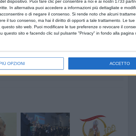
del dispositivo. Puoi fare clic per consentire a noi e ai nostri 1733 partn
siglio dei Ministro, del Ministero della cultura, della
critte. In alternativa puoi accedere a informazioni più dettagliate e modif
ta-Andria-Trani e del Comune di Bisceglie. Il presidente del
acconsentire o di negare il consenso.
Si rende noto che alcuni trattamen
he sarà letto agli studenti il 18 maggio.
e il tuo consenso, ma hai il diritto di opporti a tale trattamento. Le tue
 questo sito web. Puoi modificare le tue preferenze o revocare il conse
questo sito e facendo clic sul pulsante "Privacy" in fondo alla pagina
7 AGOSTO 2026
 Mino
Festa patronale, il programma
ccella:
completo di venerdì 7 agosto
PIÙ OPZIONI
ACCETTO