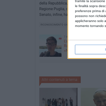
tramite la scansione 
della Repubblica, della Presidenza del Con
le finalità sopra des
Regione Puglia, della provincia di Barlet
preferenze prima di 
Senato, infine, ha inviato un messaggio c
possono non richieder
applicheranno solo a
RICONOSCIMENTO GIOVANNI PAOLO II
momento tornando su 
7 AGOSTO 2026
L'appello della moglie di
Racanati alla ministra Ro
«Non dimenticatelo»
Altri contenuti a tema