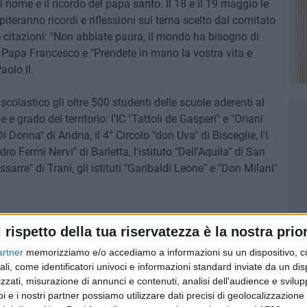
l nome e il ricordo del papa santo. Il 18 e il 19 maggio le
piteranno ricordi e riflessioni sul tema scelto dal comitato
citazioni: "Non abbiate paura, il mondo ha bisogno di
di Papa Francesco e "Prendete in mano la vostra vita e
olo II.
olastico gli oltre 500 studenti delle scuole aderenti al
e e grado del territorio: l'IC "Tattoli de Gasperi" e "Oriani
 Donna" di Andria, il 4° Circolo "don Uva" di Bisceglie, l'I.
dro Fermi Nervi" di Barletta, l'istituto "Dell'Aquila" di San
assarre" di Trani, gli istituti "Garibaldi Leone" e "Don Milani"
elaborati artistici, saranno presentati nell'auditorium
l rispetto della tua riservatezza è la nostra prior
 sabato 18 maggio a partire dalle ore 9. La premiazione
19 maggio nella Basilica Concattedrale di Bisceglie al
artner
memorizziamo e/o accediamo a informazioni su un dispositivo, c
lle ore 19.
ali, come identificatori univoci e informazioni standard inviate da un di
zzati, misurazione di annunci e contenuti, analisi dell'audience e svilupp
i e i nostri partner possiamo utilizzare dati precisi di geolocalizzazione 
lla Camera dei deputati, gode del patrocinio del Senato