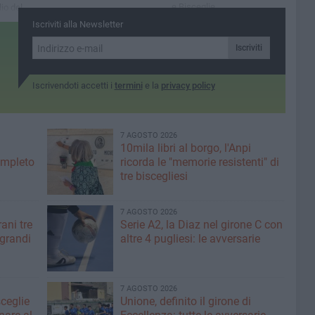
e Bisceglie
io del
ato
Iscriviti alla Newsletter
li e
Iscriviti
Iscrivendoti accetti i
termini
e la
privacy policy
7 AGOSTO 2026
10mila libri al borgo, l'Anpi
ompleto
ricorda le "memorie resistenti" di
tre biscegliesi
7 AGOSTO 2026
ani tre
Serie A2, la Diaz nel girone C con
 grandi
altre 4 pugliesi: le avversarie
7 AGOSTO 2026
sceglie
Unione, definito il girone di