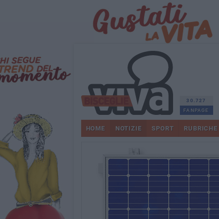
30.727
FANPAGE
HOME
NOTIZIE
SPORT
RUBRICHE