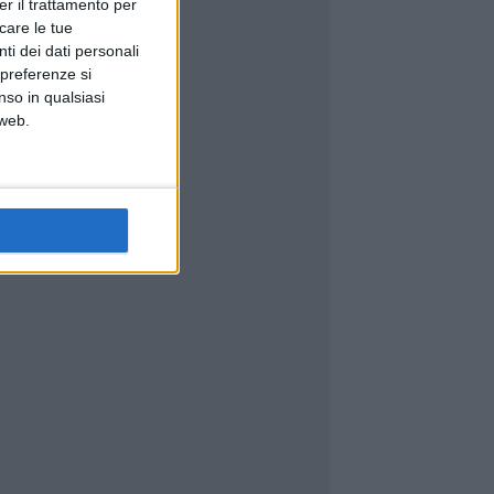
er il trattamento per
icare le tue
ti dei dati personali
 preferenze si
nso in qualsiasi
 web.