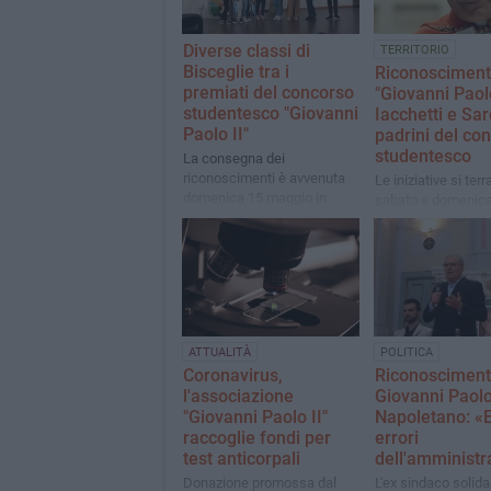
Diverse classi di
TERRITORIO
Bisceglie tra i
Riconoscimen
premiati del concorso
"Giovanni Paolo
studentesco "Giovanni
Iacchetti e Sar
Paolo II"
padrini del co
studentesco
La consegna dei
riconoscimenti è avvenuta
Le iniziative si ter
domenica 15 maggio in
sabato e domenica
Cattedrale
Ferdinando di Pugl
Bisceglie
ATTUALITÀ
POLITICA
Coronavirus,
Riconoscimen
l'associazione
Giovanni Paolo 
"Giovanni Paolo II"
Napoletano: «E
raccoglie fondi per
errori
test anticorpali
dell'amministr
Donazione promossa dal
L'ex sindaco solida