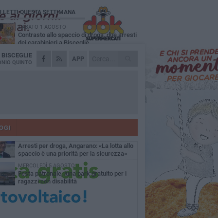
Ù LETTI QUESTA SETTIMANA
SABATO 1 AGOSTO
Contrasto allo spaccio di droga, due arresti
dei carabinieri a Bisceglie
A
BISCEGLIE
MARTEDÌ 4 AGOSTO
APP
Emergenza caldo, il Comune di Bisceglie
NIO QUINTO
attiva i "rifugi climatici"
MERCOLEDÌ 5 AGOSTO
Dramma alla spiaggia Bi-Marmi: un
anziano ha un malore e perde la vita
MARTEDÌ 4 AGOSTO
Due auto incendiate nella notte in via Dieta
delle Puglie
OGI
SABATO 1 AGOSTO
Arresti per droga, Angarano: «La lotta allo
spaccio è una priorità per la sicurezza»
MERCOLEDÌ 5 AGOSTO
Festa patronale, luna park gratuito per i
ragazzi con disabilità