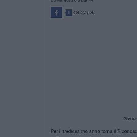
COMUNICATO STAMPA
6
CONDIVISIONI
Powere
Per il tredicesimo anno torna il Riconos