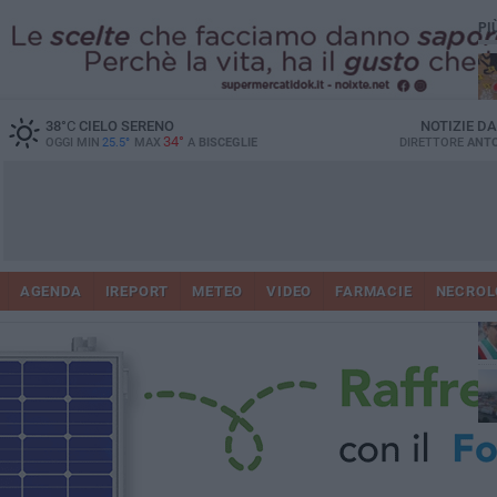
PI
38
°C
CIELO SERENO
NOTIZIE D
34°
OGGI MIN
25.5°
MAX
A
BISCEGLIE
DIRETTORE
ANTO
AGENDA
IREPORT
METEO
VIDEO
FARMACIE
NECROL