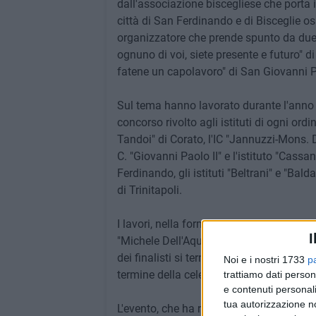
dall'associazione biscegliese che porta i
città di San Ferdinando e di Bisceglie os
organizzatore che prende spunto da due 
ognuno di voi, siete presente e futuro" 
fatene un capolavoro" di San Giovanni Pa
Sul tema hanno lavorato durante l'anno sc
concorso rivolto agli istituti di ogni ordin
Tandoi" di Corato, l'IC "Jannuzzi-Mons. Di
C. "Giovanni Paolo II" e l'istituto "Cassan
Ferdinando, gli istituti "Beltrani" e "Bald
di Trinitapoli.
I lavori, nella forma di video, poesie ed 
I
"Michele Dell'Aquila" di San Ferdinando
dei finalisti si terrà, invece, domenica 
Noi e i nostri 1733
p
termine della celebrazione eucaristica de
trattiamo dati person
e contenuti personali
tua autorizzazione no
L'evento, che ha ricevuto la medaglia de