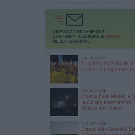
professor Natalino Monopoli
organizzatori: «Tagl
col coinvolgimento di diversi
contributo e manc
insegnati di vari istituti
patrocinio incredibi
scolastici del territorio
ingiustificati»
RICEVI AGGIORNAMENTI E
CONTENUTI DA BISCEGLIE
GRATIS
NELLA TUA E-MAIL
7 AGOSTO 2026
È il giorno del Palio della
Quercia: il programma c
7 AGOSTO 2026
Cinema Fuori Museo, a Tr
nuovi appuntamenti tra i
classici del cinema
7 AGOSTO 2026
Coppa Italia Serie D, il Bi