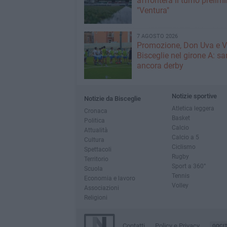
affronterà il turno prelimi
"Ventura"
7 AGOSTO 2026
Promozione, Don Uva e V
Bisceglie nel girone A: sa
ancora derby
Notizie sportive
Notizie da Bisceglie
Atletica leggera
Cronaca
Basket
Politica
Calcio
Attualità
Calcio a 5
Cultura
Ciclismo
Spettacoli
Rugby
Territorio
Sport a 360°
Scuola
Tennis
Economia e lavoro
Volley
Associazioni
Religioni
Contatti
Policy e Privacy
GOCI