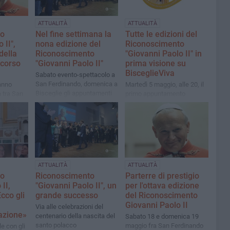
ATTUALITÀ
ATTUALITÀ
to
Nel fine settimana la
Tutte le edizioni del
 II",
nona edizione del
Riconoscimento
della
Riconoscimento
"Giovanni Paolo II" in
ncorso
"Giovanni Paolo II"
prima visione su
BisceglieViva
Sabato evento-spettacolo a
San Ferdinando, domenica a
ranno
Martedì 5 maggio, alle 20, il
Bisceglie gli appuntamenti
 tra San
primo appuntamento
liturgici e la premiazione del
ia e
concorso riservato agli
studenti del territorio
ATTUALITÀ
ATTUALITÀ
to
Riconoscimento
Parterre di prestigio
II,
"Giovanni Paolo II", un
per l'ottava edizione
cco gli
grande successo
del Riconoscimento
Giovanni Paolo II
Via alle celebrazioni del
azione»
centenario della nascita del
Sabato 18 e domenica 19
santo polacco
maggio fra San Ferdinando
le con gli