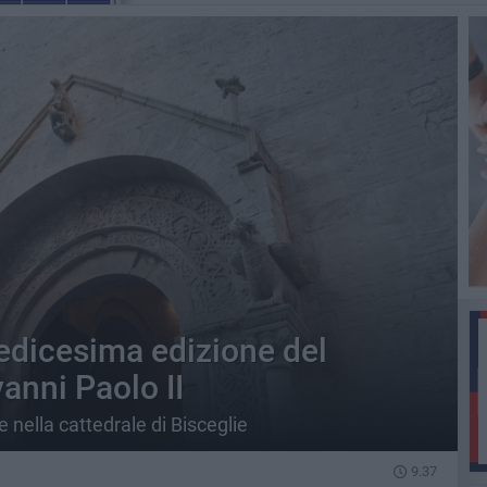
redicesima edizione del
nni Paolo II
nella cattedrale di Bisceglie
9.37