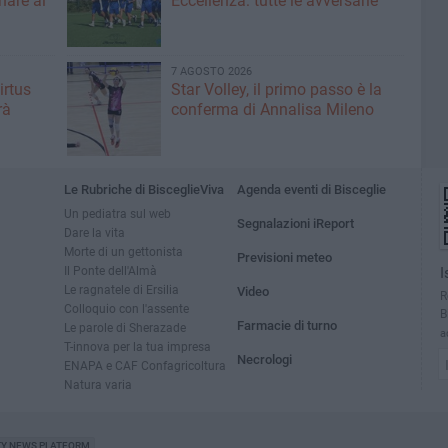
nare al
Eccellenza: tutte le avversarie
7 AGOSTO 2026
irtus
Star Volley, il primo passo è la
rà
conferma di Annalisa Mileno
Le Rubriche di BisceglieViva
Agenda eventi di Bisceglie
Un pediatra sul web
Segnalazioni iReport
Dare la vita
Morte di un gettonista
Previsioni meteo
Il Ponte dell'Almà
I
Le ragnatele di Ersilia
Video
R
Colloquio con l'assente
B
Farmacie di turno
Le parole di Sherazade
a
T-innova per la tua impresa
Necrologi
ENAPA e CAF Confagricoltura
Natura varia
TY NEWS PLATFORM