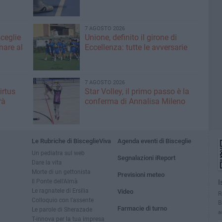
7 AGOSTO 2026
sceglie
Unione, definito il girone di
nare al
Eccellenza: tutte le avversarie
7 AGOSTO 2026
irtus
Star Volley, il primo passo è la
rà
conferma di Annalisa Mileno
Le Rubriche di BisceglieViva
Agenda eventi di Bisceglie
Un pediatra sul web
Segnalazioni iReport
Dare la vita
Morte di un gettonista
Previsioni meteo
Il Ponte dell'Almà
I
Le ragnatele di Ersilia
Video
R
Colloquio con l'assente
B
Farmacie di turno
Le parole di Sherazade
a
T-innova per la tua impresa