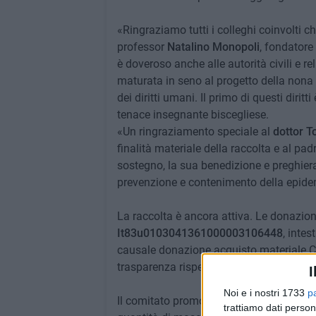
«Ringraziamo tutti i colleghi coinvolti 
professor
Natalino Monopoli
, fondatore
è doveroso anche alle autorità civili e r
maturata in seno al progetto della nona 
dei diritti umani. Il primo di questi diritt
tenace insegnante biscegliese.
«Un ringraziamento speciale al
dottor 
finalità materiale della raccolta e al pad
sostegno, la sua benedizione e preghier
prevenzione e contenimento della epide
La raccolta è ancora attiva. Le donazion
It83u0103041361000003106448
, inte
causale donazione acquisto materiale C
trasparenza rispetto ai contributi, agli a
I
Noi e i nostri 1733
p
Il comitato promotore del Centenario da
trattiamo dati person