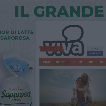
30.727
FANPAGE
HOME
NOTIZIE
SPORT
RUBRICHE