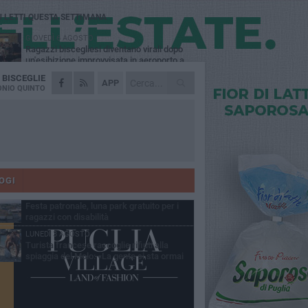
Ù LETTI QUESTA SETTIMANA
GIOVEDÌ 6 AGOSTO
Ragazzi biscegliesi diventano virali dopo
un'esibizione improvvisata in aeroporto a
ma-Fiumicino
A
BISCEGLIE
MARTEDÌ 4 AGOSTO
APP
Emergenza caldo, il Comune di Bisceglie
NIO QUINTO
attiva i "rifugi climatici"
MERCOLEDÌ 5 AGOSTO
Dramma alla spiaggia Bi-Marmi: un
anziano ha un malore e perde la vita
MARTEDÌ 4 AGOSTO
Due auto incendiate nella notte in via Dieta
delle Puglie
OGI
MERCOLEDÌ 5 AGOSTO
Festa patronale, luna park gratuito per i
ragazzi con disabilità
LUNEDÌ 3 AGOSTO
Turista francese raccoglie rifiuti alla
spiaggia del Molo: «La gente si sta ormai
ituando»