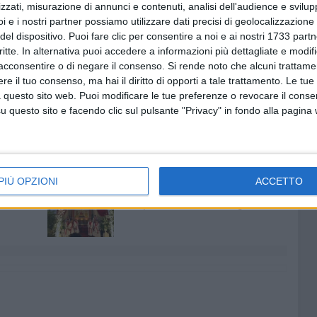
arle a chi ne ha bisogno.
zzati, misurazione di annunci e contenuti, analisi dell'audience e svilupp
i e i nostri partner possiamo utilizzare dati precisi di geolocalizzazione 
MONOPOLI
ASSOCIAZIONE GIOVANNI PAOLO II
COVID
del dispositivo. Puoi fare clic per consentire a noi e ai nostri 1733 partn
critte. In alternativa puoi accedere a informazioni più dettagliate e modif
acconsentire o di negare il consenso.
Si rende noto che alcuni trattamen
irus
e il tuo consenso, ma hai il diritto di opporti a tale trattamento. Le tue
i
 questo sito web. Puoi modificare le tue preferenze o revocare il conse
questo sito e facendo clic sul pulsante "Privacy" in fondo alla pagina
7 AGOSTO 2026
PIÙ OPZIONI
ACCETTO
 Mino
Festa patronale, il programma
ccella:
completo di venerdì 7 agosto