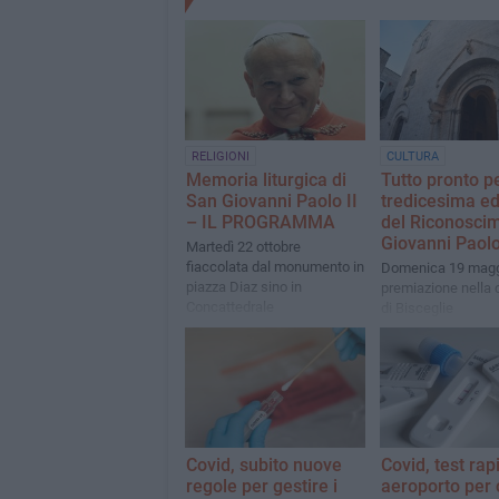
RELIGIONI
CULTURA
Memoria liturgica di
Tutto pronto pe
San Giovanni Paolo II
tredicesima ed
– IL PROGRAMMA
del Riconosci
Giovanni Paolo
Martedì 22 ottobre
fiaccolata dal monumento in
Domenica 19 magg
piazza Diaz sino in
premiazione nella 
Concattedrale
di Bisceglie
Covid, subito nuove
Covid, test rapi
regole per gestire i
aeroporto per 