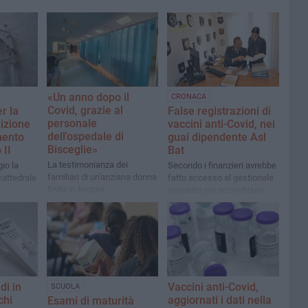
«Un anno dopo il
CRONACA
Covid, grazie al
r la
False registrazioni di
personale
izione
vaccini anti-Covid, nei
dell'ospedale di
mento
guai dipendente Asl
Bisceglie»
 II
Bat
La testimonianza dei
io la
Secondo i finanzieri avrebbe
familiari di un'anziana donna
cattedrale
fatto accesso al gestionale
finita in terapia
apposito per accreditarsi
semintensiva: «La buona
due vaccinazioni mai
sanità è con noi»
effettuate e ottenere il
Green pass
di in
Vaccini anti-Covid,
SCUOLA
chi
aggiornati i dati nella
Esami di maturità