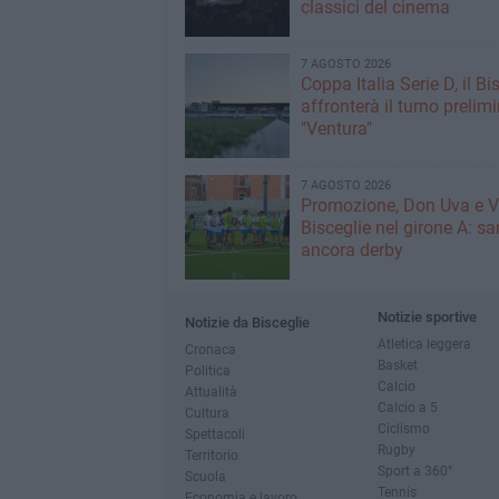
classici del cinema
7 AGOSTO 2026
Coppa Italia Serie D, il Bi
affronterà il turno prelimi
"Ventura"
7 AGOSTO 2026
Promozione, Don Uva e V
Bisceglie nel girone A: sa
ancora derby
Notizie sportive
Notizie da Bisceglie
Atletica leggera
Cronaca
Basket
Politica
Calcio
Attualità
Calcio a 5
Cultura
Ciclismo
Spettacoli
Rugby
Territorio
Sport a 360°
Scuola
Tennis
Economia e lavoro