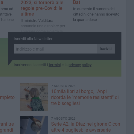
na
Bat
2023, si tornerà alle
regole pre-Covid: le
torna ad
In aumento il numero dei
ultime
trittive
cittadini che hanno ricevuto
iffusione
la quarta dose
Il ministro Valditara
annuncia una circolare per
spiegare come avverrà la
prova orale
Iscriviti alla Newsletter
Iscriviti
Iscrivendoti accetti i
termini
e la
privacy policy
7 AGOSTO 2026
10mila libri al borgo, l'Anpi
ompleto
ricorda le "memorie resistenti" di
tre biscegliesi
7 AGOSTO 2026
ani tre
Serie A2, la Diaz nel girone C con
 grandi
altre 4 pugliesi: le avversarie