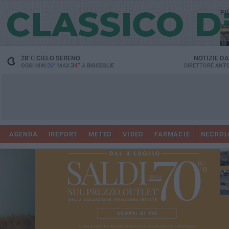
PI
Ro
28
°C
CIELO SERENO
NOTIZIE D
34°
OGGI MIN
26°
MAX
A
BISCEGLIE
DIRETTORE
ANTO
AGENDA
IREPORT
METEO
VIDEO
FARMACIE
NECROL
ab