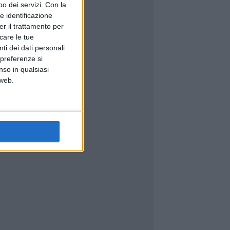
o dei servizi.
Con la
e identificazione
er il trattamento per
icare le tue
ti dei dati personali
 preferenze si
nso in qualsiasi
 web.