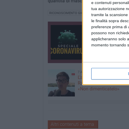
quantità di mascherine in stoffa per don
e contenuti personali
tua autorizzazione no
RICONOSCIMENTO GIOVANNI PAOLO II
NATALINO 
tramite la scansione 
le finalità sopra des
preferenze prima di 
Speciale Coronav
possono non richieder
Tutti gli aggiornament
applicheranno solo a
2701 CONTENUTI
momento tornando su 
7 AGOSTO 2026
L'appello della moglie di
Racanati alla ministra Ro
«Non dimenticatelo»
Altri contenuti a tema