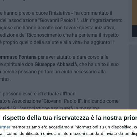
che hanno preso a cuore l'iniziativa» ha commentato il
 dell'associazione "Giovanni Paolo II". «Un ringraziamento
eligiose che hanno accolto con favore questa iniziativa,
edizione del Riconoscimento che ha per tema il rispetto
i è proprio quello della salute e alla vita» ha aggiunto il
Tommaso Fontana
per aver aiutato a dare corso alla
re spirituale
don Giuseppe Abbascià
, che ha unito il suo
a perché possano portare un aiuto necessario alla
mia».
i possono essere effettuate all'Iban
stato a Associazione "Giovanni Paolo II", indicando come
ovid-19. L'associazione assicurerà la massima
cquisti e alla consegna del materiale.
l rispetto della tua riservatezza è la nostra prior
artner
memorizziamo e/o accediamo a informazioni su un dispositivo, c
lla nascita di Papa Wojtyla sta realizzando una piccola
ali, come identificatori univoci e informazioni standard inviate da un di