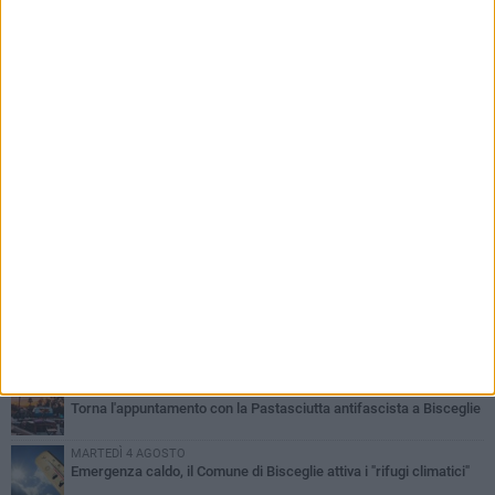
PIÙ LETTI QUESTA SETTIMANA
SABATO 1 AGOSTO
Contrasto allo spaccio di droga, due arresti dei carabinieri a
Bisceglie
VENERDÌ 31 LUGLIO
Torna l'appuntamento con la Pastasciutta antifascista a Bisceglie
MARTEDÌ 4 AGOSTO
Emergenza caldo, il Comune di Bisceglie attiva i "rifugi climatici"