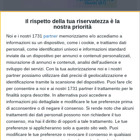
Il rispetto della tua riservatezza è la
5
nostra priorità
Noi e i nostri 1731
partner
memorizziamo e/o accediamo a
informazioni su un dispositivo, come i cookie, e trattiamo dati
«È trascorso poco più di un anno da quando mia madre
personali, come identificatori univoci e informazioni standard
Maria, dopo aver contratto una brutta forma di Covid-19, fu
inviate da un dispositivo per annunci e contenuti personalizzati,
costretta al ricovero nell'allora apposito reparto di degenza
misurazione di annunci e contenuti, analisi dell'audience e
del Covid hospital di Bisceglie. Fu per la mia famiglia una
sviluppo dei servizi.
Con la tua autorizzazione noi e i nostri
inaspettata quanto sconvolgente notizia». Queste le parole
partner possiamo utilizzare dati precisi di geolocalizzazione e
identificazione tramite la scansione del dispositivo. Puoi fare clic
con cui si è aperta la testimonianza, inviata a BisceglieViva,
per consentire a noi e ai nostri 1731 partner il trattamento per le
di quanto vissuto nel corso di quei giorni.
finalità sopra descritte. In alternativa puoi accedere a
informazioni più dettagliate e modificare le tue preferenze prima
«Avevamo durante i due pesanti, precedenti anni
di acconsentire o di negare il consenso.
Si rende noto che alcuni
contrassegnati dalla pandemia, garantito mia madre, in
trattamenti dei dati personali possono non richiedere il tuo
considerazione della veneranda età e delle problematiche
consenso, ma hai il diritto di opporti a tale trattamento. Le tue
mediche ad essa correlate, assicurando la massima cautela,
preferenze si applicheranno solo a questo sito web. Puoi
modificare le tue preferenze o revocare il consenso in qualsiasi
al fine di evitare ogni eventuale contagio.