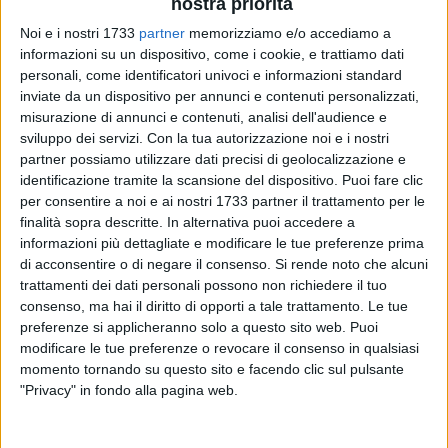
nostra priorità
Noi e i nostri 1733
partner
memorizziamo e/o accediamo a
informazioni su un dispositivo, come i cookie, e trattiamo dati
personali, come identificatori univoci e informazioni standard
3
inviate da un dispositivo per annunci e contenuti personalizzati,
misurazione di annunci e contenuti, analisi dell'audience e
sviluppo dei servizi.
Con la tua autorizzazione noi e i nostri
partner possiamo utilizzare dati precisi di geolocalizzazione e
Avrebbe eseguito un accesso abusivo nel sistema
identificazione tramite la scansione del dispositivo. Puoi fare clic
informatico dedicato e si sarebbe "accreditato" l'avvenuta
per consentire a noi e ai nostri 1733 partner il trattamento per le
vaccinazione anti-Covid per due dosi senza in realtà averla
finalità sopra descritte. In alternativa puoi accedere a
mai effettuata, allo scopo di ottenere il Green pass e
informazioni più dettagliate e modificare le tue preferenze prima
accedere nei luoghi di lavoro. Questa l'accusa mossa dai
di acconsentire o di negare il consenso.
Si rende noto che alcuni
trattamenti dei dati personali possono non richiedere il tuo
finanzieri del Comando provinciale Bat ad un dipendente
consenso, ma hai il diritto di opporti a tale trattamento. Le tue
dell'Asl Bat, l'azienda sanitaria locale del territorio della sesta
preferenze si applicheranno solo a questo sito web. Puoi
provincia.
modificare le tue preferenze o revocare il consenso in qualsiasi
momento tornando su questo sito e facendo clic sul pulsante
Secondo l'ipotesi delle Fiamme gialle, l'indagato, nel 2021 e
"Privacy" in fondo alla pagina web.
quindi in piena pandemia, avrebbe compiuto l'ingresso nel
portale "Giava" (acronimo di gestione informatizzata