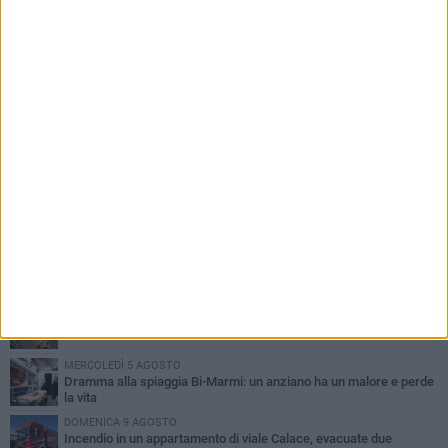
PIÙ LETTI QUESTA SETTIMANA
GIOVEDÌ 6 AGOSTO
Ragazzi biscegliesi diventano virali dopo un'esibizione
improvvisata in aeroporto a Roma-Fiumicino
MARTEDÌ 4 AGOSTO
Emergenza caldo, il Comune di Bisceglie attiva i "rifugi climatici"
SABATO 8 AGOSTO
Festa Patronale, il programma completo di sabato 8 agosto
MERCOLEDÌ 5 AGOSTO
Dramma alla spiaggia Bi-Marmi: un anziano ha un malore e perde
la vita
DOMENICA 9 AGOSTO
Incendio in un appartamento di viale Calace, evacuate due