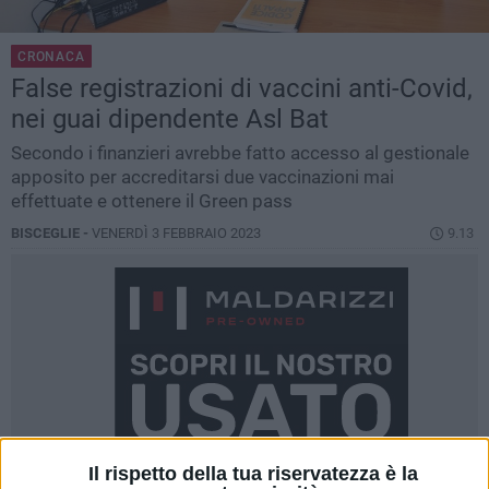
CRONACA
False registrazioni di vaccini anti-Covid,
nei guai dipendente Asl Bat
Secondo i finanzieri avrebbe fatto accesso al gestionale
apposito per accreditarsi due vaccinazioni mai
effettuate e ottenere il Green pass
BISCEGLIE -
VENERDÌ 3 FEBBRAIO 2023
9.13
Il rispetto della tua riservatezza è la