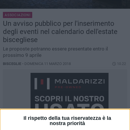
ASSOCIAZIONI
Un avviso pubblico per l'inserimento
degli eventi nel calendario dell'estate
biscegliese
Le proposte potranno essere presentate entro il
prossimo 9 aprile
BISCEGLIE -
DOMENICA 11 MARZO 2018
10.22
Il rispetto della tua riservatezza è la
nostra priorità