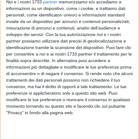
Noi e i nostri 1733
partner
memorizziamo e/o accediamo a
informazioni su un dispositivo, come i cookie, e trattiamo dati
personali, come identificatori univoci e informazioni standard
inviate da un dispositivo per annunci e contenuti personalizzati,
misurazione di annunci e contenuti, analisi dell'audience e
10
A cura di
sviluppo dei servizi.
Con la tua autorizzazione noi e i nostri
VITO TROILO
partner possiamo utilizzare dati precisi di geolocalizzazione e
identificazione tramite la scansione del dispositivo. Puoi fare clic
per consentire a noi e ai nostri 1733 partner il trattamento per le
L'amministrazione comunale ha indetto un avviso pubblico
finalità sopra descritte. In alternativa puoi accedere a
per l'inclusione di eventi nel calendario dell'estate biscegliese
informazioni più dettagliate e modificare le tue preferenze prima
2018. Fino al prossimo 9 aprile privati cittadini,
di acconsentire o di negare il consenso.
Si rende noto che alcuni
trattamenti dei dati personali possono non richiedere il tuo
rappresentanti di associazioni culturali, sportive e altri
consenso, ma hai il diritto di opporti a tale trattamento. Le tue
soggetti potranno presentare al comune le proprie proposte
preferenze si applicheranno solo a questo sito web. Puoi
per lo svolgimento di eventi, spettacoli e manifestazioni da
modificare le tue preferenze o revocare il consenso in qualsiasi
includere nel programma estivo.
momento tornando su questo sito e facendo clic sul pulsante
"Privacy" in fondo alla pagina web.
Il bando firmato dal sindaco facente funzioni Vittorio Fata,
intende promuovere e valorizzare il ruolo della città di
Bisceglie sotto il profilo turistico-culturale moltiplicando il