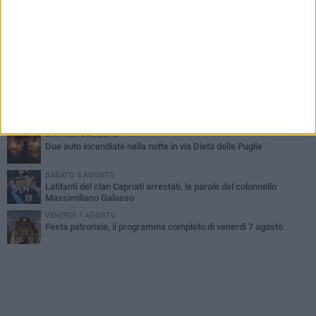
GIOVEDÌ 6 AGOSTO
Ragazzi biscegliesi diventano virali dopo un'esibizione
improvvisata in aeroporto a Roma-Fiumicino
MARTEDÌ 4 AGOSTO
Emergenza caldo, il Comune di Bisceglie attiva i "rifugi climatici"
MERCOLEDÌ 5 AGOSTO
Dramma alla spiaggia Bi-Marmi: un anziano ha un malore e perde
la vita
MARTEDÌ 4 AGOSTO
Due auto incendiate nella notte in via Dieta delle Puglie
SABATO 8 AGOSTO
Latitanti del clan Capriati arrestati, le parole del colonnello
Massimiliano Galasso
VENERDÌ 7 AGOSTO
Festa patronale, il programma completo di venerdì 7 agosto