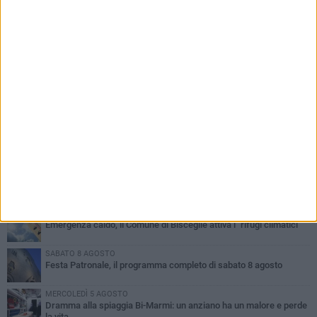
PIÙ LETTI QUESTA SETTIMANA
GIOVEDÌ 6 AGOSTO
Ragazzi biscegliesi diventano virali dopo un'esibizione
improvvisata in aeroporto a Roma-Fiumicino
MARTEDÌ 4 AGOSTO
Emergenza caldo, il Comune di Bisceglie attiva i "rifugi climatici"
SABATO 8 AGOSTO
Festa Patronale, il programma completo di sabato 8 agosto
MERCOLEDÌ 5 AGOSTO
Dramma alla spiaggia Bi-Marmi: un anziano ha un malore e perde
la vita