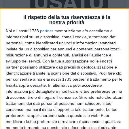
Il rispetto della tua riservatezza è la
nostra priorità
Noi e i nostri 1733
partner
memorizziamo e/o accediamo a
informazioni su un dispositivo, come i cookie, e trattiamo dati
personali, come identificatori univoci e informazioni standard
3
A cura di
inviate da un dispositivo per annunci e contenuti personalizzati,
SERENA DE MUSSO
misurazione di annunci e contenuti, analisi dell'audience e
sviluppo dei servizi.
Con la tua autorizzazione noi e i nostri
partner possiamo utilizzare dati precisi di geolocalizzazione e
identificazione tramite la scansione del dispositivo. Puoi fare clic
«Solo chi lavora nella cura può avere una prospettiva che va
per consentire a noi e ai nostri 1733 partner il trattamento per le
oltre l'evidenza della morte». Con queste parole
finalità sopra descritte. In alternativa puoi accedere a
emblematiche si è chiusa la presentazione del nuovo libro di
informazioni più dettagliate e modificare le tue preferenze prima
Carlo Scovino, pedagogista e docente presso l'Università
di acconsentire o di negare il consenso.
Si rende noto che alcuni
degli studi di Milano, nonché attivista di Amnesty
trattamenti dei dati personali possono non richiedere il tuo
International, che si è svolta nell'accogliente atmosfera delle
consenso, ma hai il diritto di opporti a tale trattamento. Le tue
preferenze si applicheranno solo a questo sito web. Puoi
Vecchie Segherie Mastrototaro.
modificare le tue preferenze o revocare il consenso in qualsiasi
momento tornando su questo sito e facendo clic sul pulsante