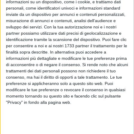
informazioni su un dispositivo, come i cookie, e trattiamo dati
personali, come identificatori univoci e informazioni standard
555
inviate da un dispositivo per annunci e contenuti personalizzati,
misurazione di annunci e contenuti, analisi dell'audience e
sviluppo dei servizi.
Con la tua autorizzazione noi e i nostri
partner possiamo utilizzare dati precisi di geolocalizzazione e
Venerdì 5 novembre, in tutte le pasticcerie del circuito
identificazione tramite la scansione del dispositivo. Puoi fare clic
dell'Associazione pasticcerie storiche biscegliesi, si terranno
per consentire a noi e ai nostri 1733 partner il trattamento per le
iniziative speciali in occasione del Sospiro day.
finalità sopra descritte. In alternativa puoi accedere a
informazioni più dettagliate e modificare le tue preferenze prima
I clienti potranno degustare un sospiretto al costo bloccato
di acconsentire o di negare il consenso.
Si rende noto che alcuni
di 60 centesimi per la sola giornata di venerdi all'interno
trattamenti dei dati personali possono non richiedere il tuo
consenso, ma hai il diritto di opporti a tale trattamento. Le tue
delle pasticcerie aderenti (Acquafredda, Dolce caffetteria,
preferenze si applicheranno solo a questo sito web. Puoi
Ghiottonerie, Il cibo degli dei, Il forno delle meraviglie, San
modificare le tue preferenze o revocare il consenso in qualsiasi
Pietro, Pasticceria Trani) e contestualmente leggere il
momento tornando su questo sito e facendo clic sul pulsante
fumetto "Io sospiro", presentato lo scorso 25 settembre nel
"Privacy" in fondo alla pagina web.
corso di un evento al Castello.
L'hashtag #sospiroday sarà riproposto nel corso dell'anno in
una sorta di gioco nel quale i più attenti potranno seguire e