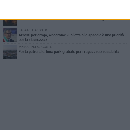
Dramma alla spiaggia Bi-Marmi: un anziano ha un malore e perde
la vita
MARTEDÌ 4 AGOSTO
Due auto incendiate nella notte in via Dieta delle Puglie
SABATO 1 AGOSTO
Arresti per droga, Angarano: «La lotta allo spaccio è una priorità
per la sicurezza»
MERCOLEDÌ 5 AGOSTO
Festa patronale, luna park gratuito per i ragazzi con disabilità