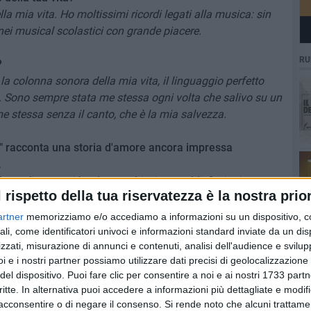
la mia vita. Ho moltissimi ricordi legati alla musica: sin
 nei musical scolastici con grande piacere.
RU
?
 colonna sonora della mia vita, il linguaggio perfetto
i. Sono sempre stata me stessa ogni volta che salivo su un
 stessa senza il canto, che è la mia salvezza.
 me" racconta una storia d'amore ancora impressa
.
che realizzo e mi ha dato moltissime soddisfazioni.
l rispetto della tua riservatezza è la nostra prior
con un tema romantico. Mi ha trasmesso tanto sin dal
olta che la riascolto ho una forte emozione dentro me.
artner
memorizziamo e/o accediamo a informazioni su un dispositivo, c
ro positivo che ha avuto dalla gente, che mi scrive per
ali, come identificatori univoci e informazioni standard inviate da un di
zzati, misurazione di annunci e contenuti, analisi dell'audience e svilupp
mmensamente Luca Sala, il grande autore del brano ed
i e i nostri partner possiamo utilizzare dati precisi di geolocalizzazione 
del dispositivo. Puoi fare clic per consentire a noi e ai nostri 1733 partn
critte. In alternativa puoi accedere a informazioni più dettagliate e modif
cia dentro di te?
acconsentire o di negare il consenso.
Si rende noto che alcuni trattamen