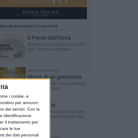
BRICHE AGGIORNATE DI RECENTE
Il Ponte dell'Almà
Romanzo a puntate a cura del
dott. Antonio Marzano
ANTONIO MARZANO
Morte di un gettonista
Racconto giallo a cura del dott.
ità
Antonio Marzano
ome i cookie, e
spositivo per annunci
Dare la vita
o dei servizi.
Con la
Il racconto di una Bisceglie per
e identificazione
il Sociale - a cura di Serena de
Musso
er il trattamento per
icare le tue
ti dei dati personali
ANTONIO MARZANO