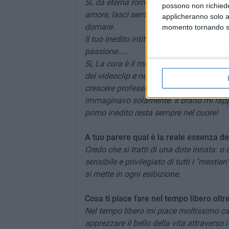
Si, da eterna romantica credo che qualunq
possono non richieder
amore, lasci sempre qualcosa. Si tratta d
applicheranno solo a
domare.
momento tornando su 
Il tuo inedito intitolato "La Cura per me"
passione……
Si, La cura è il mio primo singolo. Ricor
del videoclip e nella registrazione in st
crescere professionalmente e di capire 
immaginavo solamente. Il brano mi rappr
primo inedito resta sempre nel cuore!
A tuo parere qual è la reale essenza del
Credo che si tratti di una dote innata: o c
sensibile e privilegiato di tutti i "mestier
si mette in ogni esibizione.
Cosa ti piace fare nel tempo libero oltr
Nel tempo libero mi piace moltissimo ca
apprezzare il bello della vita attraverso