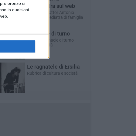
 preferenze si
Un pediatra sul web
nso in qualsiasi
A cura del dottor Antonio
 web.
Marzano - pediatra di famiglia
Farmacie di turno
Tutte le farmacie di turno
aperte in città
Le ragnatele di Ersilia
Rubrica di cultura e società