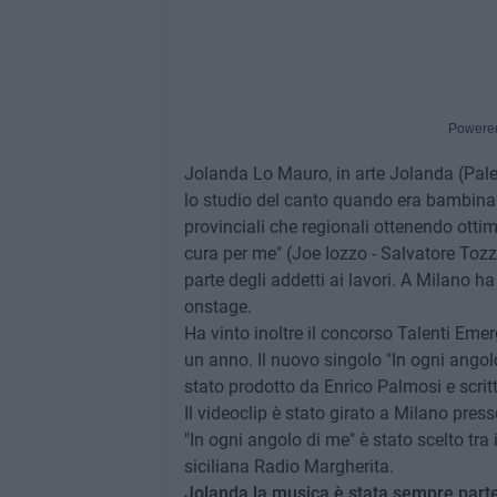
Powere
Jolanda Lo Mauro, in arte Jolanda (Pale
lo studio del canto quando era bambina.
provinciali che regionali ottenendo ottim
cura per me" (Joe Iozzo - Salvatore Tozz
parte degli addetti ai lavori. A Milano 
onstage.
Ha vinto inoltre il concorso Talenti Eme
un anno. Il nuovo singolo "In ogni angolo
stato prodotto da Enrico Palmosi e scrit
Il videoclip è stato girato a Milano pre
"In ogni angolo di me" è stato scelto tra 
siciliana Radio Margherita.
Jolanda la musica è stata sempre parte 