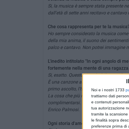
Si, la musica è sempre stata presente nel
dall'età di sette anni recitavo e cantavo
Che cosa rappresenta per te la musica
Ho sempre considerato la musica come la
della mia anima, il suono dei sentiment
palco e cantavo. Non potrei immagine me
L'inedito intitolato "In ogni angolo di
fortemente nella mente di una ragazza
Si, esatto. Questo singolo è il secondo 
I
È una canzone abbastanza radiofonica 
primo ascolto, l'ho sentita mia e ogni v
Noi e i nostri 1733
p
La cosa che più mi emoziona è il riscont
trattiamo dati person
e contenuti personali
complimentarsi. Per questo ringrazio i
tua autorizzazione no
Enrico Palmosi.
tramite la scansione 
le finalità sopra des
Ogni storia d'amore ha lasciato una trac
preferenze prima di 