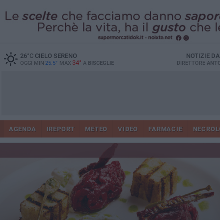
26
°C
CIELO SERENO
NOTIZIE D
34°
OGGI MIN
25.5°
MAX
A
BISCEGLIE
DIRETTORE
ANTO
AGENDA
IREPORT
METEO
VIDEO
FARMACIE
NECROL