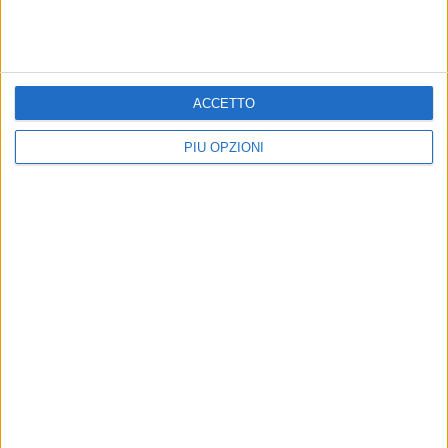
ACCETTO
PIÙ OPZIONI
Iscriviti alla Newsletter
Iscriviti