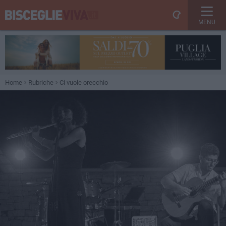
MENU
Home
Rubriche
Ci vuole orecchio