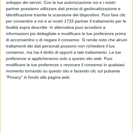
indotta ad iscriversi al Conservatorio di Bari al fine di
sviluppo dei servizi.
Con la tua autorizzazione noi e i nostri
proseguire lo studio del flauto, parallelamente allo studio
partner possiamo utilizzare dati precisi di geolocalizzazione e
identificazione tramite la scansione del dispositivo. Puoi fare clic
presso il liceo scientifico "da Vinci" di Bisceglie. Nel 2011 il
per consentire a noi e ai nostri 1733 partner il trattamento per le
primo vero traguardo significativo in campo musicale,
finalità sopra descritte. In alternativa puoi accedere a
ovvero il diploma in flauto traverso al Conservatorio di Bari,
informazioni più dettagliate e modificare le tue preferenze prima
seguito da una nuova esperienza, ovvero lo studio del canto
di acconsentire o di negare il consenso.
Si rende noto che alcuni
con l'insegnante Rossella Quatela, tuttora sua insegnante.
trattamenti dei dati personali possono non richiedere il tuo
Eliana, inoltre, ha suonato per diversi anni nell'orchestra
consenso, ma hai il diritto di opporti a tale trattamento. Le tue
dell'associazione Domenico Sarro di Trani.
preferenze si applicheranno solo a questo sito web. Puoi
modificare le tue preferenze o revocare il consenso in qualsiasi
momento tornando su questo sito e facendo clic sul pulsante
Nel 2014 nuovo traguardo importante, ovvero la laurea in
"Privacy" in fondo alla pagina web.
Lingue e letterature straniere conseguita presso l'Università
"Aldo Moro" di Bari. L'attività di studio del flauto è proseguita
tramite l'iscrizione a corsi e masterclass di vari maestri.
Attualmente insegna in scuole ad indirizzo musicale e
diverse accademie private. Inoltre, suona e canta in duo con
il chitarrista Osvaldo Vangi e con il pianista Nico Arcieri,
entrambi biscegliesi.