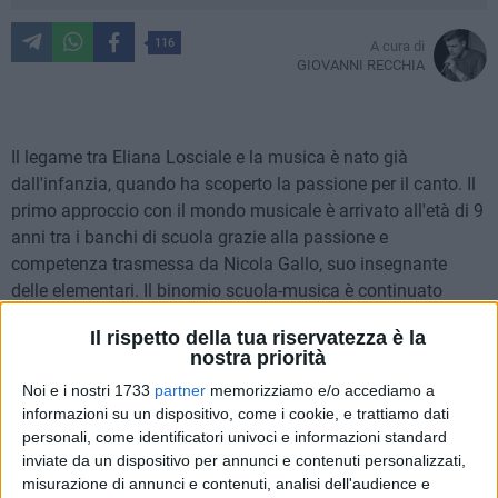
116
A cura di
GIOVANNI RECCHIA
Il legame tra Eliana Losciale e la musica è nato già
dall'infanzia, quando ha scoperto la passione per il canto. Il
primo approccio con il mondo musicale è arrivato all'età di 9
anni tra i banchi di scuola grazie alla passione e
competenza trasmessa da Nicola Gallo, suo insegnante
delle elementari. Il binomio scuola-musica è continuato
anche tra i banchi della 'Riccardo Monterisi', con l'iscrizione
Il rispetto della tua riservatezza è la
all'indirizzo scolastico musicale.
nostra priorità
Noi e i nostri 1733
partner
memorizziamo e/o accediamo a
Ed è qui che Eliana Losciale ha cominciato a studiare flauto
informazioni su un dispositivo, come i cookie, e trattiamo dati
traverso con il professor Vincenzo Mastropirro, vivendo
personali, come identificatori univoci e informazioni standard
significative esperienze con l'orchestra. Al termine del
inviate da un dispositivo per annunci e contenuti personalizzati,
triennio di scuola media, la passione per la musica l'ha
misurazione di annunci e contenuti, analisi dell'audience e