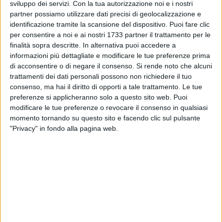
rapporto.
sviluppo dei servizi.
Con la tua autorizzazione noi e i nostri
partner possiamo utilizzare dati precisi di geolocalizzazione e
identificazione tramite la scansione del dispositivo. Puoi fare clic
Le forme di collegamento fra città e porto sono molteplici,
per consentire a noi e ai nostri 1733 partner il trattamento per le
variabili e, di conseguenza, anche poco controllabili. A
finalità sopra descritte. In alternativa puoi accedere a
questo si aggiunge anche che un porto non interessa solo la
informazioni più dettagliate e modificare le tue preferenze prima
città in cui si trova e con cui genera una relazione, ma anche
di acconsentire o di negare il consenso.
Si rende noto che alcuni
tutto il territorio circostante. I porti, infatti, non riguardano
trattamenti dei dati personali possono non richiedere il tuo
solo la città esposta sul mare, ma divengono anche mèta
consenso, ma hai il diritto di opporti a tale trattamento. Le tue
attrattiva per le città dell'entroterra, le quali vedono il porto
preferenze si applicheranno solo a questo sito web. Puoi
modificare le tue preferenze o revocare il consenso in qualsiasi
dell'altra città come una possibilità di evasione dai loro
momento tornando su questo sito e facendo clic sul pulsante
perimetri urbani, per i più svariati motivi. Il porto, dunque, ha
"Privacy" in fondo alla pagina web.
bisogno di essere visto non solo in riferimento alla sua
forma e non solo in riferimento alla città in cui insiste, ma
con l'intero territorio. Questa sembra suggerirci
Matteo Di
Venosa
nella sua consultazione sui porti per conto di Inu.
La geografia dei rapporti città-porto-territorio
risulta, infatti, l'esito di complesse dinamiche
socioeconomiche che vedono il moltiplicarsi