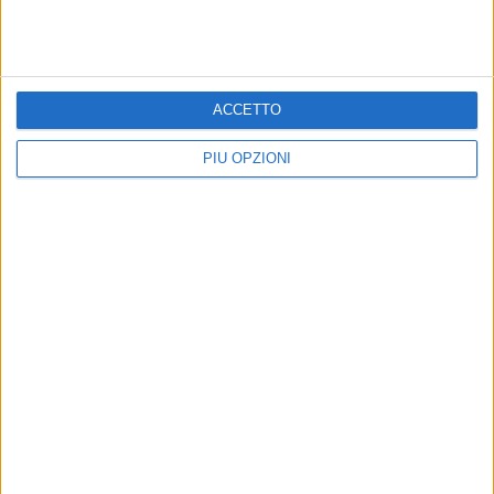
ACCETTO
PIÙ OPZIONI
Iscriviti alla Newsletter
Iscriviti