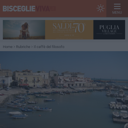
MENU
Home
Rubriche
Il caffè del filosofo