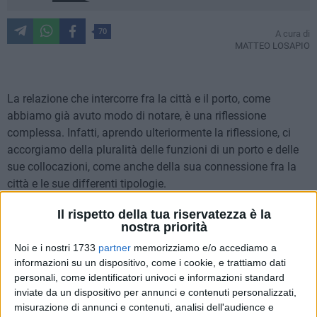
70
A cura di
MATTEO LOSAPIO
La relazione che intercorre fra la città e il porto, come
abbiamo già avuto modo di notare, è una riflessione
complessa. Infatti, aprendo ulteriormente la riflessione, ci
accorgiamo della pluralità delle funzioni di un porto e delle
sue collocazioni, come anche della sua connessione fra la
città e le sue differenti tipologie.
Il rispetto della tua riservatezza è la
Se parliamo dell'idea di porto lavoriamo, dunque, su una
nostra priorità
immagine ben definita, mentre se parliamo della forma di un
Noi e i nostri 1733
partner
memorizziamo e/o accediamo a
porto questa cambia a seconda che si tratti di un porto
informazioni su un dispositivo, come i cookie, e trattiamo dati
marittimo o fluviale, di un porto commerciale o turistico, di
personali, come identificatori univoci e informazioni standard
un porto all'interno del perimetro antico della città oppure di
inviate da un dispositivo per annunci e contenuti personalizzati,
un porto esterno alla città, con cui sembra non aver nessun
misurazione di annunci e contenuti, analisi dell'audience e