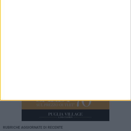
FARMACIE DI TURNO
Farmacie di turno dal 20 al 26 Luglio
FARMACIE DI TURNO
Farmacie di turno dal 6 al 12 luglio
RUBRICHE AGGIORNATE DI RECENTE