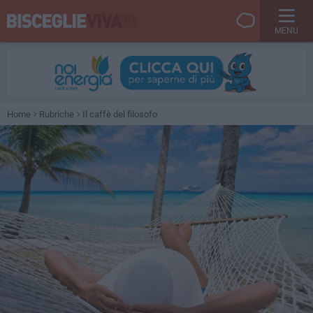
MENU
Home
Rubriche
Il caffè del filosofo