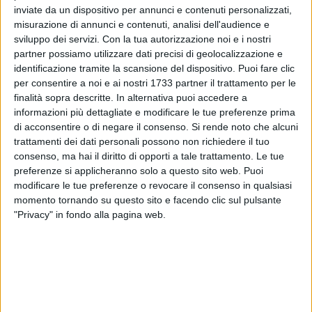
e arruolare le virtù, arrestando così la decadenza morale che
inviate da un dispositivo per annunci e contenuti personalizzati,
imperversa nel mondo divino.
misurazione di annunci e contenuti, analisi dell'audience e
sviluppo dei servizi.
Con la tua autorizzazione noi e i nostri
Ciò che dell'opera mi interessa ripercorrere in questa sede è
partner possiamo utilizzare dati precisi di geolocalizzazione e
la sezione in cui Bruno discute il
rapporto tra laboriosità e
identificazione tramite la scansione del dispositivo. Puoi fare clic
inoperosità
, stabilendo quale posto sia loro assegnato
per consentire a noi e ai nostri 1733 partner il trattamento per le
nell'anima, ossia quale ruolo significativo debbano rivestire
finalità sopra descritte. In alternativa puoi accedere a
per le scelte esistenziali dell'uomo (Giordano Bruno, Spaccio
informazioni più dettagliate e modificare le tue preferenze prima
de la bestia trionfante, III, 1, in idem, Dialoghi filosofici
di acconsentire o di negare il consenso.
Si rende noto che alcuni
italiani, Mondadori, 2000, pagine 595-611). La scena
trattamenti dei dati personali possono non richiedere il tuo
consenso, ma hai il diritto di opporti a tale trattamento. Le tue
dialogica si apre con l'intervento nell'assemblea olimpica
preferenze si applicheranno solo a questo sito web. Puoi
delle divinità dell'Ozio e del Sonno, le quali, dopo
modificare le tue preferenze o revocare il consenso in qualsiasi
l'assegnazione della costellazione di Perseo alla dea
momento tornando su questo sito e facendo clic sul pulsante
Sollecitudine, richiedono anch'essi una sede propria nel
"Privacy" in fondo alla pagina web.
cielo. È l'Ozio a prendere la parola a nome di entrambi,
intavolando un'aspra condanna delle dee Fatica e
Sollecitudine, degli effetti nocivi che hanno arrecato
all'umanità, a fronte di un accurato elogio dei propri meriti e
talenti e di una sofisticata apologia delle proprie ragioni.