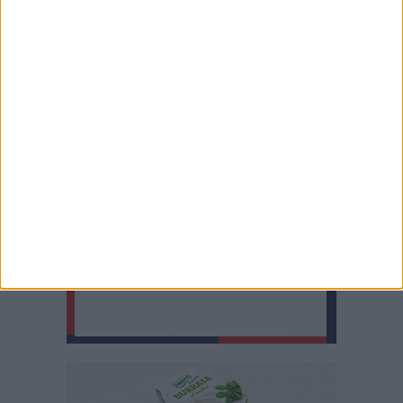
L'hater come antifilosofia
La canzone
dell'appartenenza
Riflessione su un nuovo modello
sociologico e antropologico
Da Marx a Gaber, passando per
Becket e Brecht, una riflessione
sull'attualità del Coronavirus che
palesa la faccia del capitalismo
sciacallo