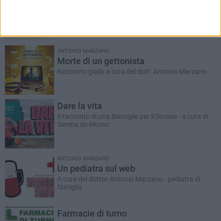
Romanzo a puntate a cura del dott. Antonio
Marzano
ANTONIO MARZANO
Morte di un gettonista
Racconto giallo a cura del dott. Antonio Marzano
Dare la vita
Il racconto di una Bisceglie per il Sociale - a cura di
Serena de Musso
ANTONIO MARZANO
Un pediatra sul web
A cura del dottor Antonio Marzano - pediatra di
famiglia
Farmacie di turno