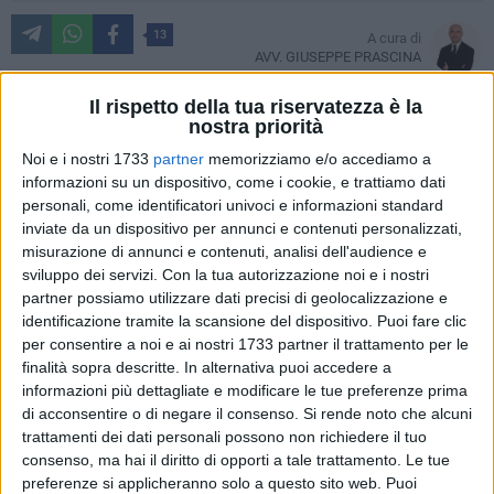
13
A cura di
AVV. GIUSEPPE PRASCINA
Il rispetto della tua riservatezza è la
nostra priorità
La costituzione di una holding di famiglia deve
Noi e i nostri 1733
partner
memorizziamo e/o accediamo a
necessariamente passare attraverso tre passaggi
informazioni su un dispositivo, come i cookie, e trattiamo dati
fondamentali quali quello della razionalizzazione,
personali, come identificatori univoci e informazioni standard
semplificazione e flessibilità.
inviate da un dispositivo per annunci e contenuti personalizzati,
misurazione di annunci e contenuti, analisi dell'audience e
sviluppo dei servizi.
Con la tua autorizzazione noi e i nostri
Con la razionalizzazione, la holding crea un gruppo stabile
partner possiamo utilizzare dati precisi di geolocalizzazione e
riferito ad una famiglia determinata con ottimizzazione dei
identificazione tramite la scansione del dispositivo. Puoi fare clic
flussi finanziari; con la semplificazione si possono avere
per consentire a noi e ai nostri 1733 partner il trattamento per le
passaggi di proprietà che riguardano le sole partecipazioni
finalità sopra descritte. In alternativa puoi accedere a
nella holding e il potenziale conflitto tra i soci viene veicolato
informazioni più dettagliate e modificare le tue preferenze prima
verso l'alto; con la flessibilità, l'imprenditore può liberamente
di acconsentire o di negare il consenso.
Si rende noto che alcuni
trattamenti dei dati personali possono non richiedere il tuo
decidere, sempre nel rispetto della quota di legittima, di
consenso, ma hai il diritto di opporti a tale trattamento. Le tue
trasferire le partecipazioni della holding anche in maniera
preferenze si applicheranno solo a questo sito web. Puoi
non proporzionale agli eredi.