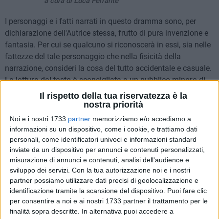
a cura di Luca Ferrante
I personaggi e i fatti narrati in questo dramma sono, per
dichiarazione dell'Autrice stessa, frutto di pura invenzione e
fantasia. Per cui se qualcuno si riconoscerà in essi, sia nelle
fattezze del tale personaggio che nella fisicità della
narrazione, consideri la cosa del tutto accidentale e casuale.
La lettura del testo è sconsigliata a un pubblico minore di
14 anni.
Il rispetto della tua riservatezza è la
Buona lettura.
nostra priorità
Noi e i nostri 1733
partner
memorizziamo e/o accediamo a
Quinta scena: Lilith
informazioni su un dispositivo, come i cookie, e trattiamo dati
personali, come identificatori univoci e informazioni standard
Viene sollevato il sipario, che mostra sempre la nostra
inviate da un dispositivo per annunci e contenuti personalizzati,
camera da letto. Dalla stessa quinta compare Teresa, ma è
misurazione di annunci e contenuti, analisi dell'audience e
vestita da Amazzone con arco e freccia incoccata, che regge
sviluppo dei servizi.
Con la tua autorizzazione noi e i nostri
utilizzando braccio e mano destra. Percorre il palco
partner possiamo utilizzare dati precisi di geolocalizzazione e
eseguendo un perfetto affondo di scherma, che la porta
identificazione tramite la scansione del dispositivo. Puoi fare clic
diagonalmente a fiondarsi verso il basso, puntando la
per consentire a noi e ai nostri 1733 partner il trattamento per le
finalità sopra descritte. In alternativa puoi accedere a
freccia sulla comparsa più vicina, seduta davanti, che finge