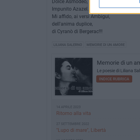
Dolce Asmodeo,
Impunito Azazel.
Mi affido, ai versi Ambigui,
dell'anima duplice,
di Cyranò di Bergerac!!!
LILIANA SALERNO
MEMORIE DI UN AMORE
Memorie di un a
Le poesie di Liliana Sa
INDICE RUBRICA
14 APRILE 2023
Ritorno alla vita
27 SETTEMBRE 2022
"Lupo di mare", Libertà