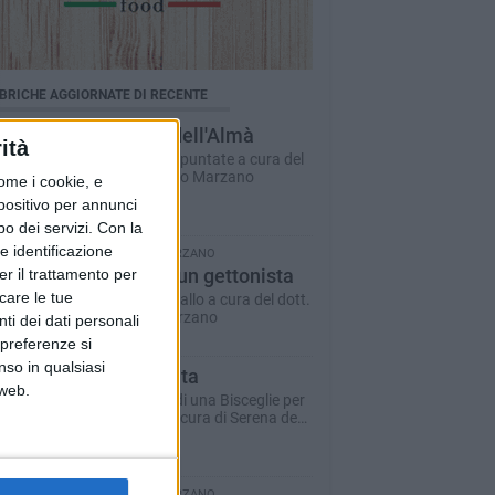
BRICHE AGGIORNATE DI RECENTE
Il Ponte dell'Almà
ità
Romanzo a puntate a cura del
dott. Antonio Marzano
ome i cookie, e
spositivo per annunci
o dei servizi.
Con la
e identificazione
ANTONIO MARZANO
Morte di un gettonista
er il trattamento per
icare le tue
Racconto giallo a cura del dott.
Antonio Marzano
ti dei dati personali
 preferenze si
nso in qualsiasi
Dare la vita
 web.
Il racconto di una Bisceglie per
il Sociale - a cura di Serena de
Musso
ANTONIO MARZANO