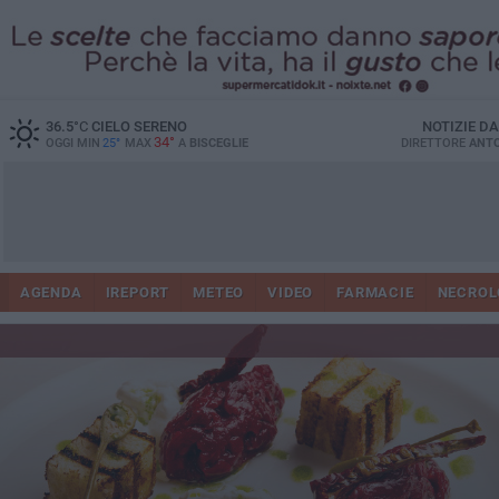
36.5
°C
CIELO SERENO
NOTIZIE D
34°
OGGI MIN
25°
MAX
A
BISCEGLIE
DIRETTORE
ANTO
AGENDA
IREPORT
METEO
VIDEO
FARMACIE
NECROL