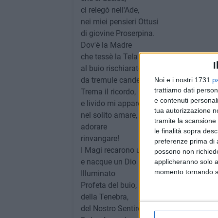
ci relegò nell'Ade,
nei miei pensieri Ottusi
di giovine Proserpina.
Dov'è la Madre
che tessè la Tela
I
al buio rischiarato
da tremule candele?
Noi e i nostri 1731
p
trattiamo dati person
Trema il ricordo,
e contenuti personali
e livido mi appare,
tua autorizzazione no
nel solito amare,
tramite la scansione 
adorare
le finalità sopra des
rinvangare!
preferenze prima di 
I Magi recarono una nuova Stella
possono non richieder
e nacque un Dio nuovo,
applicheranno solo a
momento tornando su 
Illuminato
Profeta del buio,
della Tenebra,
del Nostro Sentire,