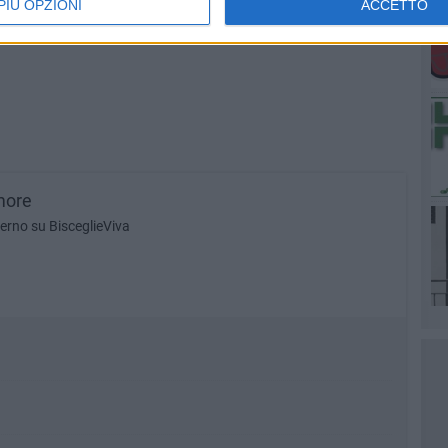
PIÙ OPZIONI
ACCETTO
more
lerno su BisceglieViva