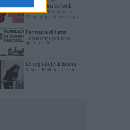
Un pediatra sul web
A cura del dottor Antonio
Marzano - pediatra di famiglia
Farmacie di turno
Tutte le farmacie di turno
aperte in città
Le ragnatele di Ersilia
Rubrica di cultura e società