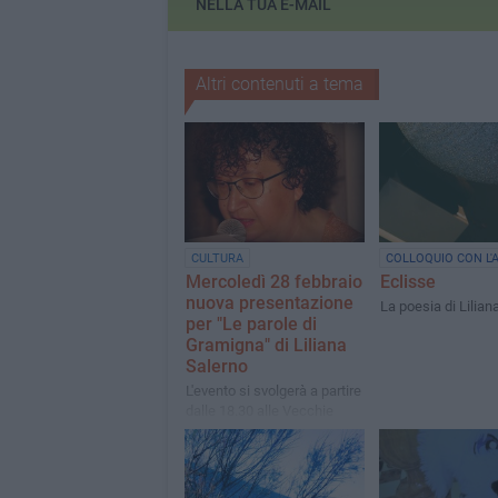
NELLA TUA E-MAIL
Altri contenuti a tema
CULTURA
COLLOQUIO CON L'
Mercoledì 28 febbraio
Eclisse
nuova presentazione
La poesia di Lilian
per "Le parole di
Gramigna" di Liliana
Salerno
L'evento si svolgerà a partire
dalle 18.30 alle Vecchie
Segherie Mastrototaro