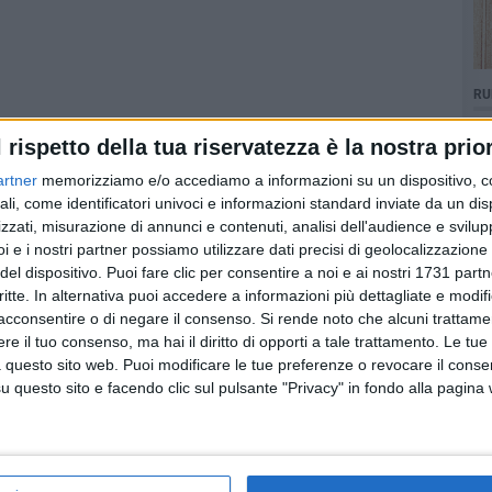
RU
l rispetto della tua riservatezza è la nostra prior
artner
memorizziamo e/o accediamo a informazioni su un dispositivo, c
ali, come identificatori univoci e informazioni standard inviate da un di
zzati, misurazione di annunci e contenuti, analisi dell'audience e svilupp
i e i nostri partner possiamo utilizzare dati precisi di geolocalizzazione 
del dispositivo. Puoi fare clic per consentire a noi e ai nostri 1731 partn
critte. In alternativa puoi accedere a informazioni più dettagliate e modif
acconsentire o di negare il consenso.
Si rende noto che alcuni trattamen
e il tuo consenso, ma hai il diritto di opporti a tale trattamento. Le tue
 questo sito web. Puoi modificare le tue preferenze o revocare il conse
questo sito e facendo clic sul pulsante "Privacy" in fondo alla pagina