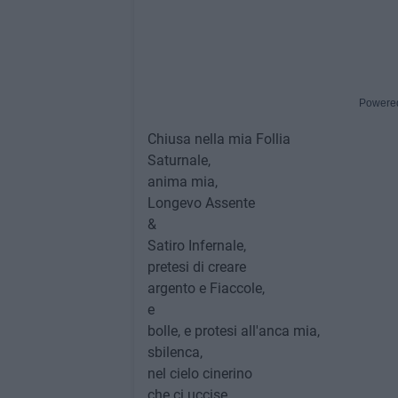
Powere
Chiusa nella mia Follia
Saturnale,
anima mia,
Longevo Assente
&
Satiro Infernale,
pretesi di creare
argento e Fiaccole,
e
bolle, e protesi all'anca mia,
sbilenca,
nel cielo cinerino
che ci uccise,