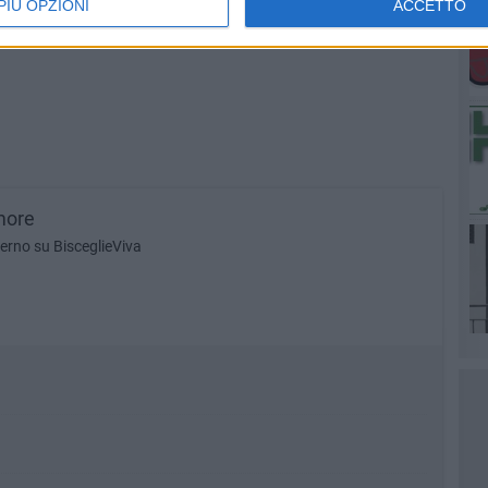
PIÙ OPZIONI
ACCETTO
more
lerno su BisceglieViva