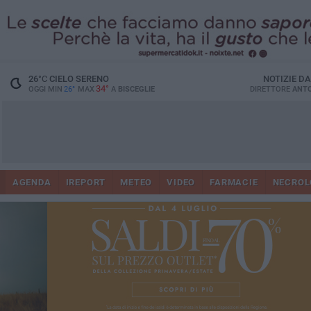
26
°C
CIELO SERENO
NOTIZIE D
34°
OGGI MIN
26°
MAX
A
BISCEGLIE
DIRETTORE
ANTO
AGENDA
IREPORT
METEO
VIDEO
FARMACIE
NECROL