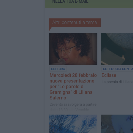
NELLA TUA E-MAIL
Altri contenuti a tema
CULTURA
COLLOQUIO CON L'
Mercoledì 28 febbraio
Eclisse
nuova presentazione
La poesia di Lilian
per "Le parole di
Gramigna" di Liliana
Salerno
L'evento si svolgerà a partire
dalle 18.30 alle Vecchie
Segherie Mastrototaro