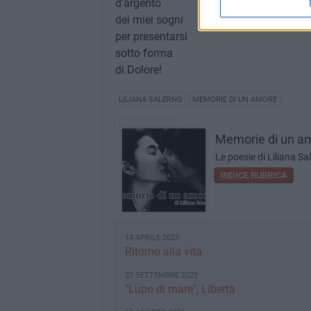
d'argento
dei miei sogni
per presentarsi
sotto forma
di Dolore!
LILIANA SALERNO
MEMORIE DI UN AMORE
Memorie di un a
Le poesie di Liliana Sa
INDICE RUBRICA
14 APRILE 2023
Ritorno alla vita
27 SETTEMBRE 2022
"Lupo di mare", Libertà