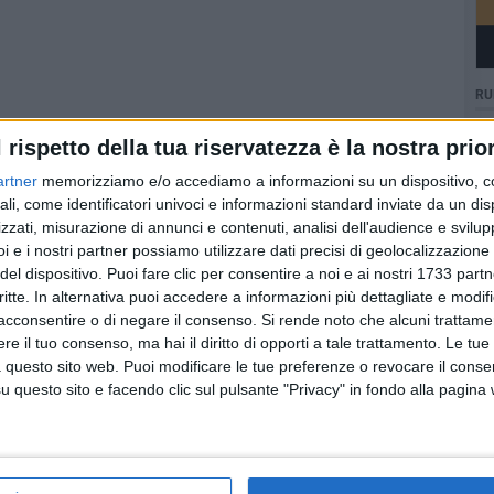
RU
l rispetto della tua riservatezza è la nostra prior
artner
memorizziamo e/o accediamo a informazioni su un dispositivo, c
ali, come identificatori univoci e informazioni standard inviate da un di
zzati, misurazione di annunci e contenuti, analisi dell'audience e svilupp
i e i nostri partner possiamo utilizzare dati precisi di geolocalizzazione 
del dispositivo. Puoi fare clic per consentire a noi e ai nostri 1733 partn
critte. In alternativa puoi accedere a informazioni più dettagliate e modif
acconsentire o di negare il consenso.
Si rende noto che alcuni trattamen
e il tuo consenso, ma hai il diritto di opporti a tale trattamento. Le tue
 questo sito web. Puoi modificare le tue preferenze o revocare il conse
questo sito e facendo clic sul pulsante "Privacy" in fondo alla pagina