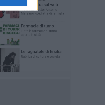
Un pediatra sul web
A cura del dottor Antonio
Marzano - pediatra di famiglia
Farmacie di turno
Tutte le farmacie di turno
aperte in città
Le ragnatele di Ersilia
Rubrica di cultura e società