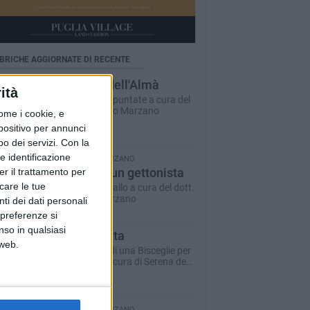
BRICHE AGGIORNATE DI RECENTE
Il Ponte dell'Almà
ità
Romanzo a puntate a cura del
dott. Antonio Marzano
ome i cookie, e
spositivo per annunci
o dei servizi.
Con la
e identificazione
ANTONIO MARZANO
Morte di un gettonista
er il trattamento per
icare le tue
Racconto giallo a cura del dott.
Antonio Marzano
ti dei dati personali
 preferenze si
nso in qualsiasi
Dare la vita
 web.
Il racconto di una Bisceglie per
il Sociale - a cura di Serena de
Musso
ANTONIO MARZANO