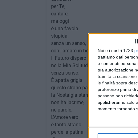
per Te,
cantare,
ma oggi
è una favola
stupida,
I
senza un senso,
con l'amaro in bocca.
Noi e i nostri 1733
p
trattiamo dati person
Il Futuro dispero
e contenuti personali
nella Mia Solitudine,
tua autorizzazione no
senza senso.
tramite la scansione 
È apatia grigia
le finalità sopra des
questo strano parlare;
preferenze prima di 
la Nostalgia stanca
possono non richieder
non ha lacrime,
applicheranno solo a
momento tornando su 
né parole.
L'Amore vero
è tanto strano:
perde la patina