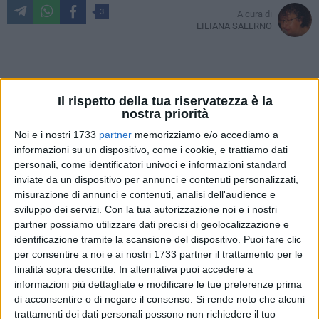
3
A cura di
LILIANA SALERNO
Corri Anima Mia,
Il rispetto della tua riservatezza è la
Anima di Gazzella
nostra priorità
e non ti fermare;
Noi e i nostri 1733
partner
memorizziamo e/o accediamo a
corri per la vita,
informazioni su un dispositivo, come i cookie, e trattiamo dati
corri per l'Amore,
personali, come identificatori univoci e informazioni standard
corri ad Amare…
inviate da un dispositivo per annunci e contenuti personalizzati,
…e gioca col Tempo,
misurazione di annunci e contenuti, analisi dell'audience e
con le onde,
sviluppo dei servizi.
Con la tua autorizzazione noi e i nostri
con la risacca antica…
partner possiamo utilizzare dati precisi di geolocalizzazione e
Non tardare!
identificazione tramite la scansione del dispositivo. Puoi fare clic
per consentire a noi e ai nostri 1733 partner il trattamento per le
Cogli l'Attimo,
finalità sopra descritte. In alternativa puoi accedere a
Non tardare!
informazioni più dettagliate e modificare le tue preferenze prima
Corri.
di acconsentire o di negare il consenso.
Si rende noto che alcuni
Corri
trattamenti dei dati personali possono non richiedere il tuo