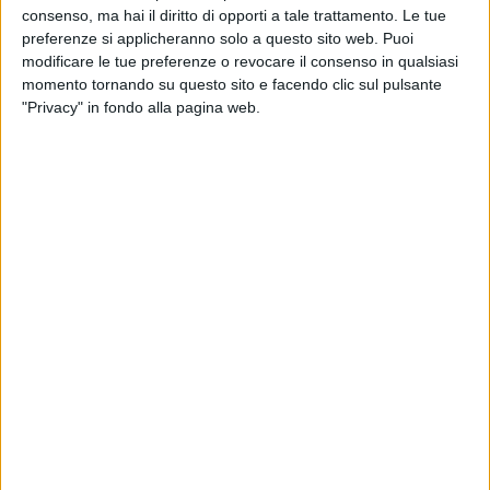
e non ti fermare,
consenso, ma hai il diritto di opporti a tale trattamento. Le tue
non ti fermare
preferenze si applicheranno solo a questo sito web. Puoi
ad Amare!
modificare le tue preferenze o revocare il consenso in qualsiasi
momento tornando su questo sito e facendo clic sul pulsante
Anima latina
"Privacy" in fondo alla pagina web.
suona la mia canzone,
corri a suonare,
corri a cantare,
ed abbraccia il viso
che ti mise al mondo.
Ama Proserpina,
ama il suo dolore
Ama la forza
del suo Amore;
Corri
Non ti fermare
ad amare il Buio,
buco nero nella testa,
Inferno da Amare.
Corri, Diavolo Dannato,