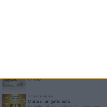
RUBRICHE AGGIORNATE DI RECENTE
Il Ponte dell'Almà
Romanzo a puntate a cura del dott. Antonio
Marzano
ANTONIO MARZANO
Morte di un gettonista
Racconto giallo a cura del dott. Antonio Marzano