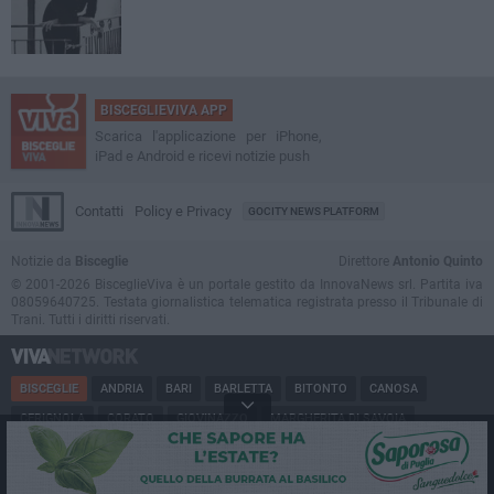
BISCEGLIEVIVA APP
Scarica l'applicazione per iPhone,
iPad e Android e ricevi notizie push
Contatti
Policy e Privacy
GOCITY NEWS PLATFORM
Notizie da
Bisceglie
Direttore
Antonio Quinto
© 2001-2026 BisceglieViva è un portale gestito da InnovaNews srl. Partita iva
08059640725. Testata giornalistica telematica registrata presso il Tribunale di
Trani. Tutti i diritti riservati.
BISCEGLIE
ANDRIA
BARI
BARLETTA
BITONTO
CANOSA
CERIGNOLA
CORATO
GIOVINAZZO
MARGHERITA DI SAVOIA
MINERVINO
MODUGNO
MOLFETTA
PUGLIA
RUVO
SAN FERDINANDO
SPINAZZOLA
TERLIZZI
TRANI
TRINITAPOLI