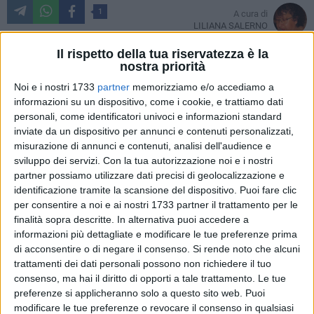
1
A cura di
LILIANA SALERNO
Il rispetto della tua riservatezza è la
nostra priorità
Illusione o amaro amore?
Noi e i nostri 1733
partner
memorizziamo e/o accediamo a
Perché non odo
informazioni su un dispositivo, come i cookie, e trattiamo dati
la tua voce solitaria?
personali, come identificatori univoci e informazioni standard
inviate da un dispositivo per annunci e contenuti personalizzati,
Perché il Tuo Viso
misurazione di annunci e contenuti, analisi dell'audience e
è distante e distratto,
sviluppo dei servizi.
Con la tua autorizzazione noi e i nostri
bellissimo,
partner possiamo utilizzare dati precisi di geolocalizzazione e
Pettirosso scarlatto?
identificazione tramite la scansione del dispositivo. Puoi fare clic
Più non vedo
per consentire a noi e ai nostri 1733 partner il trattamento per le
il tuo corpicino
finalità sopra descritte. In alternativa puoi accedere a
smunto,
informazioni più dettagliate e modificare le tue preferenze prima
di acconsentire o di negare il consenso.
Si rende noto che alcuni
provato dal Volo,
trattamenti dei dati personali possono non richiedere il tuo
e dal mare
consenso, ma hai il diritto di opporti a tale trattamento. Le tue
che oppresse
preferenze si applicheranno solo a questo sito web. Puoi
le ali di salsedine,
modificare le tue preferenze o revocare il consenso in qualsiasi