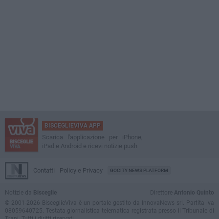
BISCEGLIEVIVA APP
Scarica l'applicazione per iPhone,
iPad e Android e ricevi notizie push
Contatti
Policy e Privacy
GOCITY NEWS PLATFORM
Notizie da
Bisceglie
Direttore
Antonio Quinto
© 2001-2026 BisceglieViva è un portale gestito da InnovaNews srl. Partita iva
08059640725. Testata giornalistica telematica registrata presso il Tribunale di
Trani. Tutti i diritti riservati.