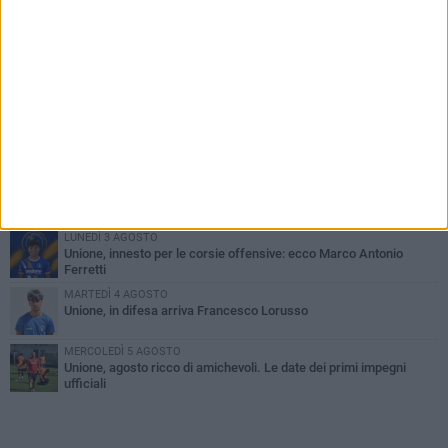
PIÙ LETTI QUESTA SETTIMANA
GIOVEDÌ 6 AGOSTO
Bisceglie inserito nel girone H: ecco tutte le avversarie
LUNEDÌ 3 AGOSTO
Simone Franceschi, una solida certezza per la Star Volley
Bisceglie
MERCOLEDÌ 5 AGOSTO
Il Bisceglie si rafforza con Mikel Opoola e Pierluigi Lagonigro
LUNEDÌ 3 AGOSTO
Unione, innesto per le corsie offensive: ecco Marco Antonio
Ferretti
MARTEDÌ 4 AGOSTO
Unione, in difesa arriva Francesco Lorusso
MERCOLEDÌ 5 AGOSTO
Unione, agosto ricco di amichevoli. Le date dei primi impegni
ufficiali