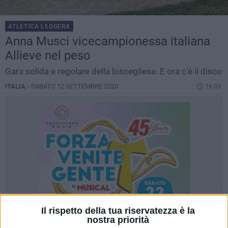
ATLETICA LEGGERA
Anna Musci vicecampionessa italiana
Allieve nel peso
Gara solida e regolare della biscegliese. E ora c'è il disco
ITALIA -
SABATO 12 SETTEMBRE 2020
16.03
Il rispetto della tua riservatezza è la
nostra priorità