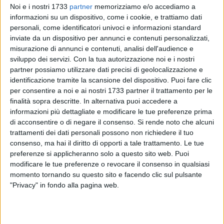
Noi e i nostri 1733
partner
memorizziamo e/o accediamo a
informazioni su un dispositivo, come i cookie, e trattiamo dati
94
A cura di
personali, come identificatori univoci e informazioni standard
VITO TROILO
inviate da un dispositivo per annunci e contenuti personalizzati,
misurazione di annunci e contenuti, analisi dell'audience e
sviluppo dei servizi.
Con la tua autorizzazione noi e i nostri
Vicecampionessa italiana Allieve. Anna Musci si è
partner possiamo utilizzare dati precisi di geolocalizzazione e
identificazione tramite la scansione del dispositivo. Puoi fare clic
classificata seconda nella finale del getto del peso sulla
per consentire a noi e ai nostri 1733 partner il trattamento per le
pedana dello stadio "Raoul Guidobaldi" di Rieti, "cattedrale"
finalità sopra descritte. In alternativa puoi accedere a
dell'atletica giovanile europea. Un anno di differenza, a
informazioni più dettagliate e modificare le tue preferenze prima
quest'età, può essere determinante e Benedetta Benedetti lo
di acconsentire o di negare il consenso.
Si rende noto che alcuni
ha dimostrato con una prestazione concreta e di alta
trattamenti dei dati personali possono non richiedere il tuo
caratura, conquistando il titolo con un ottimo 15.91
consenso, ma hai il diritto di opporti a tale trattamento. Le tue
malgrado tre lanci nulli su sei.
preferenze si applicheranno solo a questo sito web. Puoi
modificare le tue preferenze o revocare il consenso in qualsiasi
momento tornando su questo sito e facendo clic sul pulsante
Più regolare, invece, la gara della biscegliese tesserata per
"Privacy" in fondo alla pagina web.
l'Alteratletica Locorotondo, entrata con un 13.83.
Musci
ha
poi lanciato 13.73, rompendo gli indugi e mettendo al sicuro
il secondo posto con un 14.32 migliorato successivamente