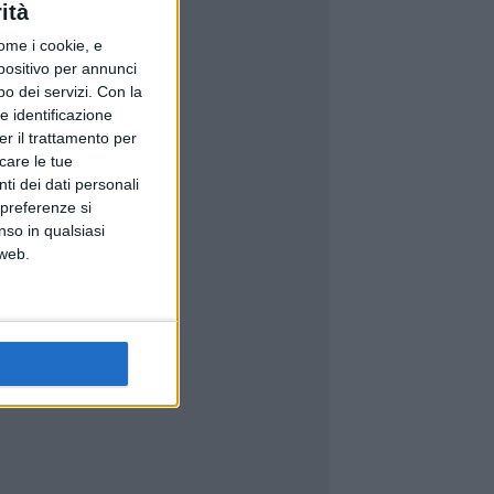
ità
ome i cookie, e
spositivo per annunci
o dei servizi.
Con la
e identificazione
er il trattamento per
icare le tue
ti dei dati personali
 preferenze si
nso in qualsiasi
 web.