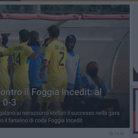
contro il Foggia Incedit: al
 0-3
alano ai nerazzurro stellati il successo nella gara
o il fanalino di coda Foggia Incedit
13.55