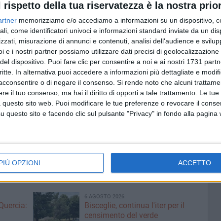
l rispetto della tua riservatezza è la nostra prior
vata al 72' e ha portato la firma di Lavopa che ha chiuso
artner
memorizziamo e/o accediamo a informazioni su un dispositivo, c
rafitto Distasio. Nel finale il Bisceglie ha avuto anche la
ali, come identificatori univoci e informazioni standard inviate da un di
 Lopez e poi Sene sono stati ipnotizzati da Distasio. Al
zzati, misurazione di annunci e contenuti, analisi dell'audience e svilupp
lie che ha potuto così festeggiare il successo numero
i e i nostri partner possiamo utilizzare dati precisi di geolocalizzazione 
del dispositivo. Puoi fare clic per consentire a noi e ai nostri 1731 partn
critte. In alternativa puoi accedere a informazioni più dettagliate e modif
po domenica 21 dicembre per l'ultimo impegno ufficiale
acconsentire o di negare il consenso.
Si rende noto che alcuni trattamen
e il tuo consenso, ma hai il diritto di opporti a tale trattamento. Le tue
arà la Polimnia.
 questo sito web. Puoi modificare le tue preferenze o revocare il conse
questo sito e facendo clic sul pulsante "Privacy" in fondo alla pagina
PIÙ OPZIONI
ACCETTO
6 AGOSTO 2026
Quercia:
Bisceglie, continua l'iter per il
censimento del verde