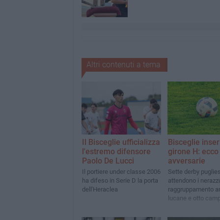
Altri contenuti a tema
Il Bisceglie ufficializza
Bisceglie inser
l'estremo difensore
girone H: ecco 
Paolo De Lucci
avversarie
Il portiere under classe 2006
Sette derby puglies
ha difeso in Serie D la porta
attendono i nerazzu
dell'Heraclea
raggruppamento a
lucane e otto cam