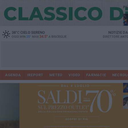
PI
38
°C
CIELO SERENO
NOTIZIE D
34.5°
OGGI MIN
25°
MAX
A
BISCEGLIE
DIRETTORE
ANTO
AGENDA
IREPORT
METEO
VIDEO
FARMACIE
NECROL