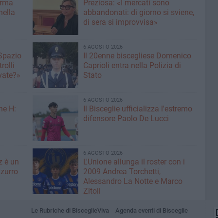
erma
Preziosa: «I mercati sono
nella
abbandonati: di giorno si sviene,
di sera si improvvisa»
6 AGOSTO 2026
 Spazio
Il 20enne biscegliese Domenico
rolli
Caprioli entra nella Polizia di
ivate?»
Stato
6 AGOSTO 2026
ne H:
Il Bisceglie ufficializza l'estremo
difensore Paolo De Lucci
6 AGOSTO 2026
z è un
L'Unione allunga il roster con i
zurro
2009 Andrea Torchetti,
Alessandro La Notte e Marco
Zitoli
Le Rubriche di BisceglieViva
Agenda eventi di Bisceglie