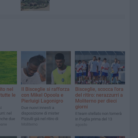
ito nel
Il Bisceglie si rafforza
Bisceglie, scocca l'ora
tutte le
con Mikel Opoola e
del ritiro: nerazzurri a
Pierluigi Lagonigro
Moliterno per dieci
giorni
i
Due nuovi innesti a
rri: nel
disposizione di mister
Il team stellato non tornerà
nche due
Pizzulli già nel ritiro di
in Puglia prima del 13
pane
Moliterno
agosto