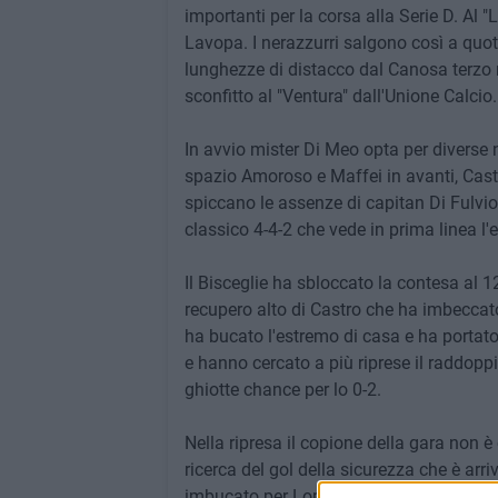
importanti per la corsa alla Serie D. Al 
Lavopa. I nerazzurri salgono così a quot
lunghezze di distacco dal Canosa terzo m
sconfitto al "Ventura" dall'Unione Calcio.
In avvio mister Di Meo opta per diverse 
spazio Amoroso e Maffei in avanti, Castr
spiccano le assenze di capitan Di Fulvio 
classico 4-4-2 che vede in prima linea l
Il Bisceglie ha sbloccato la contesa al 12
recupero alto di Castro che ha imbeccat
ha bucato l'estremo di casa e ha portato i
e hanno cercato a più riprese il raddop
ghiotte chance per lo 0-2.
Nella ripresa il copione della gara non è
ricerca del gol della sicurezza che è arri
imbucato per Lopez che a tu per tu con 