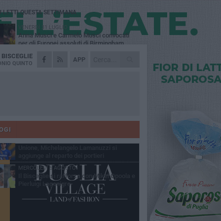
Ù LETTI QUESTA SETTIMANA
VENERDÌ 31 LUGLIO
Anna Musci e Carmelo Musci convocati
per gli Europei assoluti di Birmingham
A
BISCEGLIE
LUNEDÌ 3 AGOSTO
APP
Simone Franceschi, una solida certezza
NIO QUINTO
per la Star Volley Bisceglie
LUNEDÌ 3 AGOSTO
Unione, innesto per le corsie offensive:
ecco Marco Antonio Ferretti
MARTEDÌ 4 AGOSTO
Unione, in difesa arriva Francesco Lorusso
OGI
SABATO 1 AGOSTO
Unione, Michelangelo Lamanuzzi si
aggiunge al reparto dei portieri
MERCOLEDÌ 5 AGOSTO
Il Bisceglie si rafforza con Mikel Opoola e
Pierluigi Lagonigro