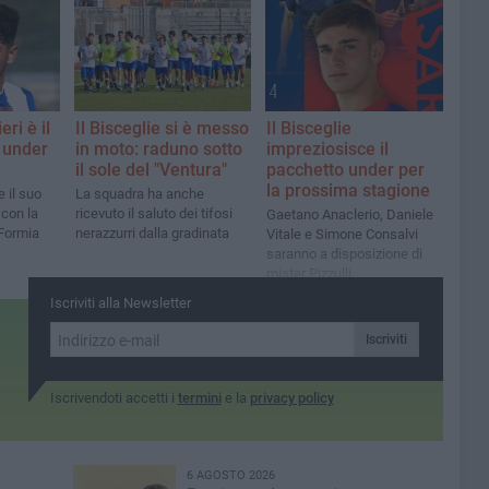
ri è il
Il Bisceglie si è messo
Il Bisceglie
 under
in moto: raduno sotto
impreziosisce il
il sole del "Ventura"
pacchetto under per
la prossima stagione
e il suo
La squadra ha anche
 con la
ricevuto il saluto dei tifosi
Gaetano Anaclerio, Daniele
 Formia
nerazzurri dalla gradinata
Vitale e Simone Consalvi
saranno a disposizione di
mister Pizzulli
Iscriviti alla Newsletter
Iscriviti
Iscrivendoti accetti i
termini
e la
privacy policy
6 AGOSTO 2026