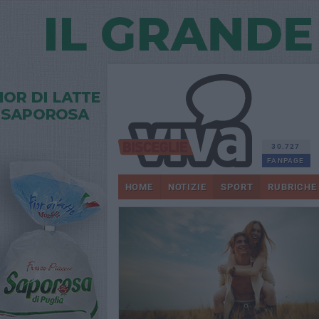
30.727
FANPAGE
HOME
NOTIZIE
SPORT
RUBRICHE