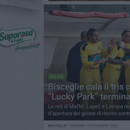
CALCIO
Bisceglie cala il tris 
“Lucky Park” termina
Le reti di Maffei, Lopez e Lavopa reg
d’apertura del girone di ritorno contr
BISCEGLIE -
VENERDÌ 19 DICEMBRE 2025