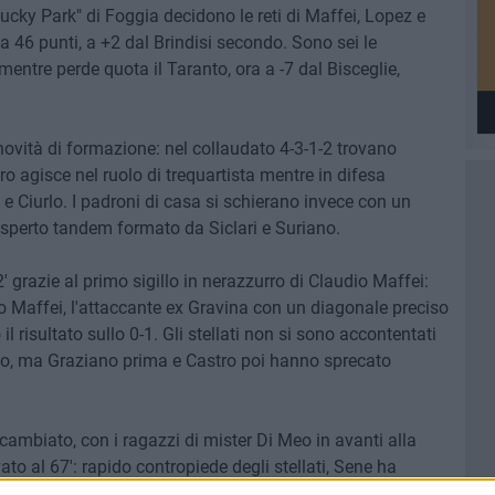
"Lucky Park" di Foggia decidono le reti di Maffei, Lopez e
a 46 punti, a +2 dal Brindisi secondo. Sono sei le
entre perde quota il Taranto, ora a -7 dal Bisceglie,
novità di formazione: nel collaudato 4-3-1-2 trovano
o agisce nel ruolo di trequartista mentre in difesa
e Ciurlo. I padroni di casa si schierano invece con un
'esperto tandem formato da Siclari e Suriano.
' grazie al primo sigillo in nerazzurro di Claudio Maffei:
o Maffei, l'attaccante ex Gravina con un diagonale preciso
l risultato sullo 0-1. Gli stellati non si sono accontentati
pio, ma Graziano prima e Castro poi hanno sprecato
 cambiato, con i ragazzi di mister Di Meo in avanti alla
vato al 67': rapido contropiede degli stellati, Sene ha
Distasio non ha sbagliato e ha raddoppiato. La rete che