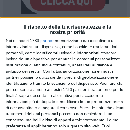
Il rispetto della tua riservatezza è la
nostra priorità
Noi e i nostri 1733
partner
memorizziamo e/o accediamo a
informazioni su un dispositivo, come i cookie, e trattiamo dati
Trasferta amara per il Don Uva allo stadio "Paolo Poli" di
personali, come identificatori univoci e informazioni standard
Molfetta. I padroni di casa hanno avuto la meglio,
inviate da un dispositivo per annunci e contenuti personalizzati,
soprattutto grazie a gran inizio di gara (2-0 dopo 17 minuti)
misurazione di annunci e contenuti, analisi dell'audience e
che ha costretto i biancogialli a rimontare un passivo
sviluppo dei servizi.
Con la tua autorizzazione noi e i nostri
piuttosto pesante. La formazione di mister Angelo Carlucci
partner possiamo utilizzare dati precisi di geolocalizzazione e
ha cercato di rientrare in partita, ma non ha saputo sfruttare
identificazione tramite la scansione del dispositivo. Puoi fare clic
per consentire a noi e ai nostri 1733 partner il trattamento per le
alcune buone occasioni. Una sconfitta, per 3-1, che non ha
finalità sopra descritte. In alternativa puoi accedere a
cambiato la posizione in classifica del team biscegliese,
informazioni più dettagliate e modificare le tue preferenze prima
quinto a quota 43 punti nel girone A del campionato di
di acconsentire o di negare il consenso.
Si rende noto che alcuni
Promozione pugliese.
trattamenti dei dati personali possono non richiedere il tuo
consenso, ma hai il diritto di opporti a tale trattamento. Le tue
È stato Paparella, su assist di Stancarone, a portare in
preferenze si applicheranno solo a questo sito web. Puoi