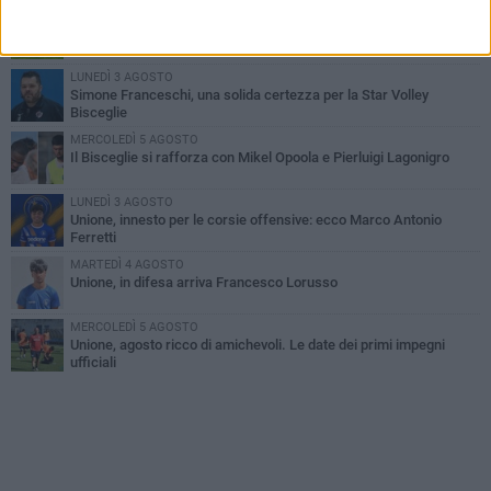
GIOVEDÌ 6 AGOSTO
Bisceglie inserito nel girone H: ecco tutte le avversarie
LUNEDÌ 3 AGOSTO
Simone Franceschi, una solida certezza per la Star Volley
Bisceglie
MERCOLEDÌ 5 AGOSTO
Il Bisceglie si rafforza con Mikel Opoola e Pierluigi Lagonigro
LUNEDÌ 3 AGOSTO
Unione, innesto per le corsie offensive: ecco Marco Antonio
Ferretti
MARTEDÌ 4 AGOSTO
Unione, in difesa arriva Francesco Lorusso
MERCOLEDÌ 5 AGOSTO
Unione, agosto ricco di amichevoli. Le date dei primi impegni
ufficiali