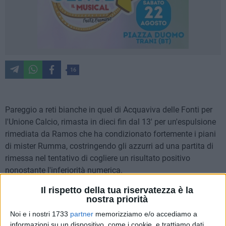
16
Pareggio a reti bianche in quel di Acquaviva delle Fonti per
l'Unione Calcio, rimasta in dieci fin dal 13' per un'espulsione
rimediata da Ramos che ha condizionato fortemente i piani
di mister Rumma, costringendo gli azzurri ad una partita di
rimessa nel tentativo di cogliere un risultato positivo
nonostante l'inferiorità numerica.
Il rispetto della tua riservatezza è la
Gli azzurri partono bene, tant'è che sfiorano anche il
nostra priorità
vantaggio al 7', per ironia della sorte, con Ramos; che calcia
Noi e i nostri 1733
partner
memorizziamo e/o accediamo a
una punizione dal limite dell'area con una conclusione
informazioni su un dispositivo, come i cookie, e trattiamo dati