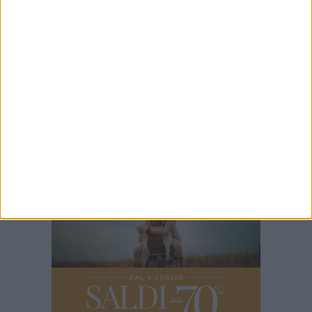
programma completo
7 AGOSTO 2026
10mila libri al borgo, l'Anpi ricorda le "memorie
resistenti" di tre biscegliesi
7 AGOSTO 2026
Cinema Fuori Museo, a Trani tre nuovi
appuntamenti tra i grandi classici del cinema