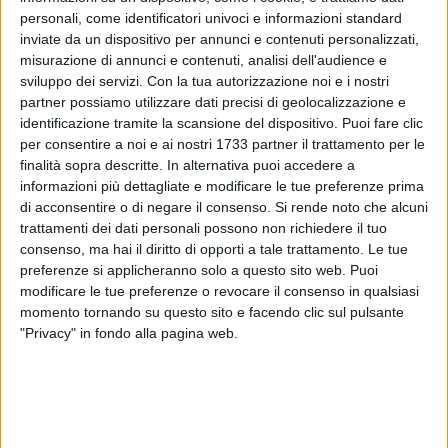
bassa e angolata, che impegna Bozzi. Poi, al 13', l'evento
personali, come identificatori univoci e informazioni standard
che cambia la partita: Ramos colpisce in volto il difensore
inviate da un dispositivo per annunci e contenuti personalizzati,
avversario Colaci in una situazione di mischia sotto gli occhi
misurazione di annunci e contenuti, analisi dell'audience e
dell'arbitro Mattia Celi, che mostra prontamente il cartellino
sviluppo dei servizi.
Con la tua autorizzazione noi e i nostri
partner possiamo utilizzare dati precisi di geolocalizzazione e
rosso all'ex Polimnia.
identificazione tramite la scansione del dispositivo. Puoi fare clic
Espulsione che, di fatto, consegna il pallino del gioco ai
per consentire a noi e ai nostri 1733 partner il trattamento per le
padroni di casa, che si rendono subito pericolosi al 19' con
finalità sopra descritte. In alternativa puoi accedere a
Fernandez, che anticipa i difensori azzurri nel gioco aereo e
informazioni più dettagliate e modificare le tue preferenze prima
colpisce di testa non trovando la porta. I ragazzi di mister
di acconsentire o di negare il consenso.
Si rende noto che alcuni
Rumma però riescono a gestire con estremo raziocinio la
trattamenti dei dati personali possono non richiedere il tuo
situazione di inferiorità numerica, stando corti e attenti e
consenso, ma hai il diritto di opporti a tale trattamento. Le tue
preferenze si applicheranno solo a questo sito web. Puoi
cercando di sfruttare gli spazi concessi dalla difesa
modificare le tue preferenze o revocare il consenso in qualsiasi
avversaria. È così che Saani tenta il jolly dalla distanza al 22'
momento tornando su questo sito e facendo clic sul pulsante
con una conclusione di destro che non esce di molto. Un
"Privacy" in fondo alla pagina web.
piccolo errore della retroguardia ospite permette a Girardi di
conquistare il pallone in area e calciare da ottima posizione,
ma Lullo risponde presente. È l'ultima situazione di pericolo
per i biscegliesi nel primo tempo, che riescono a chiudere
tutti gli spazi ai rossoblù e talvolta ad impensierirli in