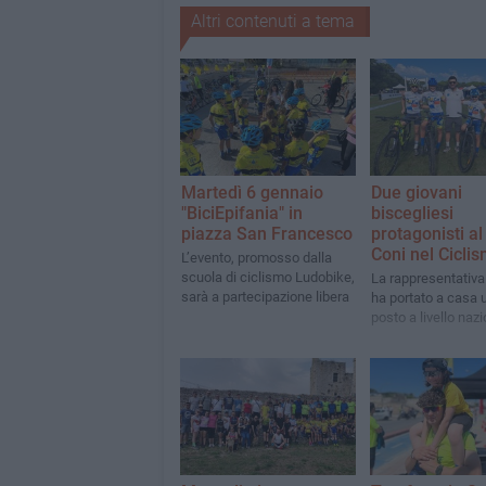
Altri contenuti a tema
Martedì 6 gennaio
Due giovani
"BiciEpifania" in
biscegliesi
piazza San Francesco
protagonisti al
Coni nel Cicli
L’evento, promosso dalla
scuola di ciclismo Ludobike,
La rappresentativa
sarà a partecipazione libera
ha portato a casa 
posto a livello naz