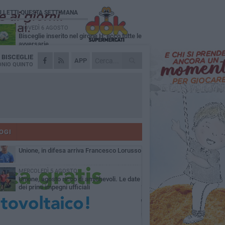
Ù LETTI QUESTA SETTIMANA
GIOVEDÌ 6 AGOSTO
Bisceglie inserito nel girone H: ecco tutte le
avversarie
A
BISCEGLIE
LUNEDÌ 3 AGOSTO
APP
Simone Franceschi, una solida certezza
NIO QUINTO
per la Star Volley Bisceglie
MERCOLEDÌ 5 AGOSTO
Il Bisceglie si rafforza con Mikel Opoola e
Pierluigi Lagonigro
LUNEDÌ 3 AGOSTO
Unione, innesto per le corsie offensive:
ecco Marco Antonio Ferretti
OGI
MARTEDÌ 4 AGOSTO
Unione, in difesa arriva Francesco Lorusso
MERCOLEDÌ 5 AGOSTO
Unione, agosto ricco di amichevoli. Le date
dei primi impegni ufficiali