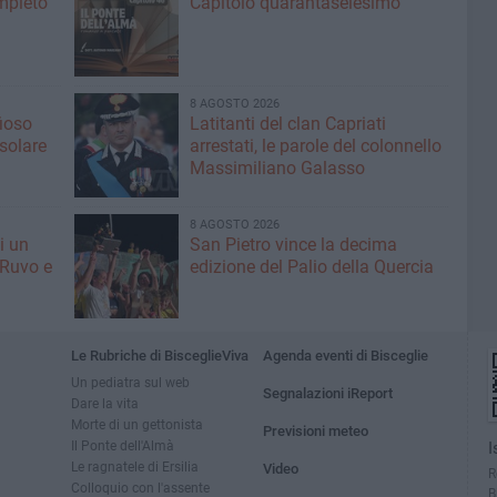
ompleto
Capitolo quarantaseiesimo
8 AGOSTO 2026
fioso
Latitanti del clan Capriati
asolare
arrestati, le parole del colonnello
Massimiliano Galasso
8 AGOSTO 2026
i un
San Pietro vince la decima
 Ruvo e
edizione del Palio della Quercia
Le Rubriche di BisceglieViva
Agenda eventi di Bisceglie
Un pediatra sul web
Segnalazioni iReport
Dare la vita
Morte di un gettonista
Previsioni meteo
Il Ponte dell'Almà
I
Le ragnatele di Ersilia
Video
R
Colloquio con l'assente
B