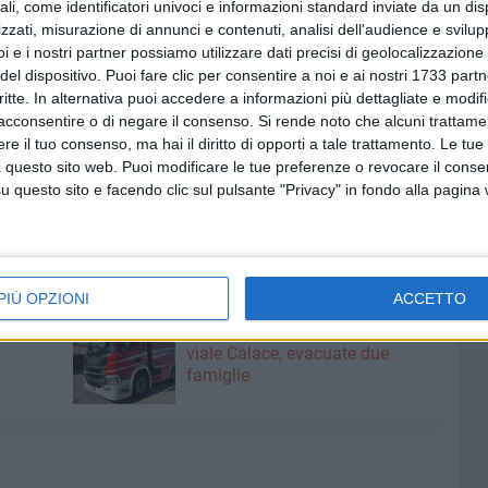
rsi il primo posto tra le G4. Sul podio anche Lorenzo
ali, come identificatori univoci e informazioni standard inviate da un di
i G5. Quarto posto per Mozzillo Federico nella G6
zzati, misurazione di annunci e contenuti, analisi dell'audience e svilupp
ce Martina Giuliese e Elena Valente si sono classificate
i e i nostri partner possiamo utilizzare dati precisi di geolocalizzazione 
del dispositivo. Puoi fare clic per consentire a noi e ai nostri 1733 partn
critte. In alternativa puoi accedere a informazioni più dettagliate e modif
acconsentire o di negare il consenso.
Si rende noto che alcuni trattamen
che hanno seguito e sostenuto la squadra biscegliese nel
e il tuo consenso, ma hai il diritto di opporti a tale trattamento. Le tue
ntamento di una stagione che si preannuncia molto ampia,
 questo sito web. Puoi modificare le tue preferenze o revocare il conse
isultati ottenuti nelle precedenti stagioni» ha dichiarato
questo sito e facendo clic sul pulsante "Privacy" in fondo alla pagina
PIÙ OPZIONI
ACCETTO
9 AGOSTO 2026
ziative
Incendio in un appartamento di
viale Calace, evacuate due
famiglie