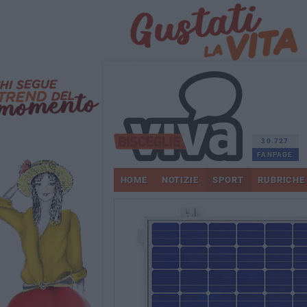
30.727
FANPAGE
HOME
NOTIZIE
SPORT
RUBRICHE