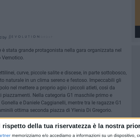
d by
e è stata grande protagonista nella gara organizzata nel
 Vernotico.
tilinei, curve, piccole salite e discese, in parte sottobosco,
o naturale in un clima sereno e festoso. Impeccabili gli
olo nel mettere a proprio agio i piccoli atleti, così da
anti piazzamenti. Nella categoria G1 maschile primo e
Gonella e Daniele Caggianelli, mentre tra le ragazze G1
emminili ottima seconda piazza di Ylenia Di Gregorio.
 Ruggiero hanno terminato la gara davanti a tutti. Nella
l rispetto della tua riservatezza è la nostra prior
ggianelli e Romeo Coccia, rispettivamente secondo e
artner
memorizziamo e/o accediamo a informazioni su un dispositivo, c