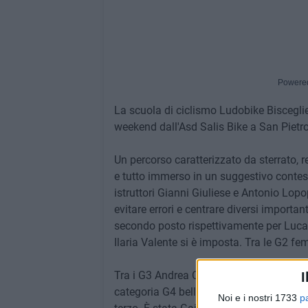
Powere
La scuola di ciclismo Ludobike Biscegli
weekend dall'Asd Salis Bike a San Pietro
Un percorso caratterizzato da sterrato, ret
e tutto immerso in un suggestivo contest
istruttori Gianni Giuliese e Antonio Lopop
evitare errori e centrare diversi import
secondo posto rispettivamente per Luca 
Ilaria Valente si è imposta. Tra le G2 f
Tra i G3 Andrea Castrignanò e Manuel Di
I
categoria G4 bella prova per Jacopo Ca
Noi e i nostri 1733
p