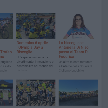
Domenica 6 aprile
La biscegliese
l’Olympia Day a
Antonella Di Niso
 Trofeo
Bisceglie
passa al Team Di
smo
Federico
Un’esperienza unica tra
divertimento, innovazione e
 pugliese
Un altro talento maturato
sostenibilità nel mondo del
un sesto
all'interno della Scuola di
ciclismo
ionale
Ciclismo Ludobike