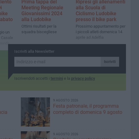
alento
Prima tappa del
Ripresi gli allenamenti
i
Meeting Regionale
alla Scuola di
bike
Giovanissimi 2024
Ciclismo Ludobike
abato
alla Ludobike
presso il bike park
Ottimi risultati per la
Prossimo appuntamento per
squadra biscegliese
i piccoli atleti domenica 14
io un
aprile ad Adelfia
l Casale
erenda
Iscriviti alla Newsletter
Iscriviti
Iscrivendoti accetti i
termini
e la
privacy policy
9 AGOSTO 2026
Festa patronale, il programma
ucia
completo di domenica 9 agosto
9 AGOSTO 2026