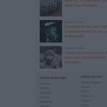
Serie A2, il calendario c
della Diaz Bisceglie
8 AGOSTO 2026
Due latitanti del clan ma
Capriati arrestati in un c
di Bisceglie
8 AGOSTO 2026
«Segnalata la presenza d
lupo sulla provinciale tra
Bisceglie»
Notizie sportive
Notizie da Bisceglie
Atletica leggera
Cronaca
Basket
Politica
Calcio
Attualità
Calcio a 5
Cultura
Ciclismo
Spettacoli
Rugby
Territorio