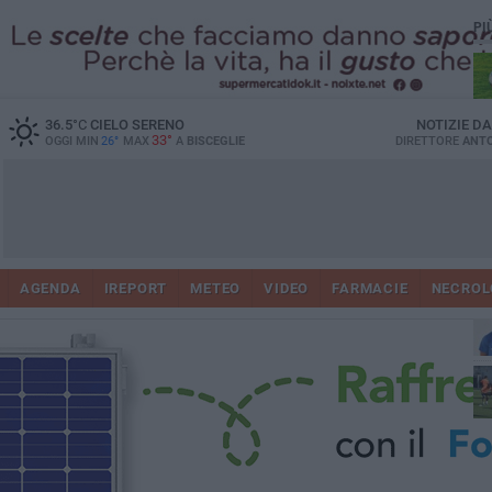
PI
36.5
°C
CIELO SERENO
NOTIZIE D
33°
OGGI MIN
26°
MAX
A
BISCEGLIE
DIRETTORE
ANTO
AGENDA
IREPORT
METEO
VIDEO
FARMACIE
NECROL