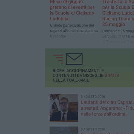
Mese di giugno
Trasferta in S
gremito di eventi per
per la Scuola D
la Scuola di Ciclismo
Ciclismo Ludo
Ludobike
Racing Team s
25 maggio
Grande partecipazione dei
ragazzi alle iniziativa appena
Domenica 26 magg
trascorse
percorso di MTB a
di Zappino per "M
nell'Oliveta"
RICEVI AGGIORNAMENTI E
CONTENUTI DA BISCEGLIE
GRATIS
NELLA TUA E-MAIL
9 AGOSTO 2026
Latitanti del clan Capriati
arrestati, Angarano: «Fid
nelle forze dell'ordine»
9 AGOSTO 2026