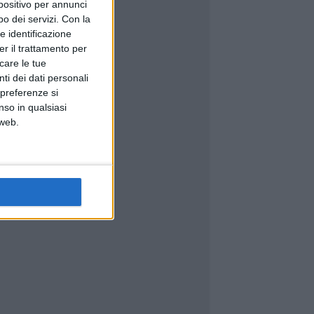
spositivo per annunci
o dei servizi.
Con la
e identificazione
er il trattamento per
icare le tue
ti dei dati personali
 preferenze si
nso in qualsiasi
 web.