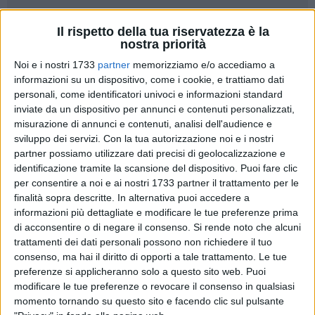
15
Il rispetto della tua riservatezza è la
A cura di
nostra priorità
CRISTINA SCARASCIULLO
Noi e i nostri 1733
partner
memorizziamo e/o accediamo a
informazioni su un dispositivo, come i cookie, e trattiamo dati
personali, come identificatori univoci e informazioni standard
La Diaz Bisceglie non si ferma più. Nel match disputato al
inviate da un dispositivo per annunci e contenuti personalizzati,
PalaColombo di Ruvo di Puglia, i biancorossi hanno
misurazione di annunci e contenuti, analisi dell'audience e
conquistato la decima vittoria stagionale, la quarta
sviluppo dei servizi.
Con la tua autorizzazione noi e i nostri
consecutiva, superando con un netto 4-1 l'Aradeo. Un
partner possiamo utilizzare dati precisi di geolocalizzazione e
successo che conferma la squadra di Giuseppe Di Chiano in
identificazione tramite la scansione del dispositivo. Puoi fare clic
vetta alla classifica del girone G di Serie B, mantenendo tre
per consentire a noi e ai nostri 1733 partner il trattamento per le
punti di vantaggio sul Soverato, che ha avuto la meglio sul
finalità sopra descritte. In alternativa puoi accedere a
informazioni più dettagliate e modificare le tue preferenze prima
Casali del Manco.
di acconsentire o di negare il consenso.
Si rende noto che alcuni
trattamenti dei dati personali possono non richiedere il tuo
I biscegliesi hanno imposto il proprio ritmo sin dalle prime
consenso, ma hai il diritto di opporti a tale trattamento. Le tue
battute, trascinati da Dell'Olio, Rappa e il solito De Cillis, che
preferenze si applicheranno solo a questo sito web. Puoi
hanno saputo concretizzare la superiorità della Diaz,
modificare le tue preferenze o revocare il consenso in qualsiasi
lasciando poche chance agli avversari. L'Aradeo, pur
momento tornando su questo sito e facendo clic sul pulsante