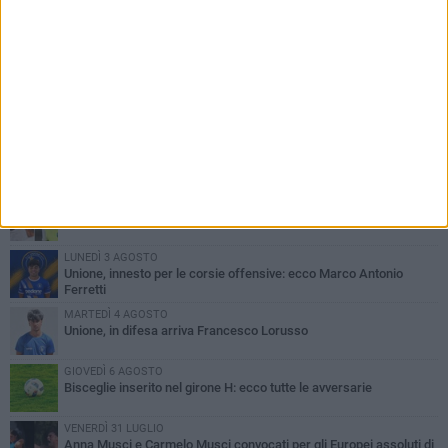
PIÙ LETTI QUESTA SETTIMANA
LUNEDÌ 3 AGOSTO
Simone Franceschi, una solida certezza per la Star Volley
Bisceglie
MERCOLEDÌ 5 AGOSTO
Il Bisceglie si rafforza con Mikel Opoola e Pierluigi Lagonigro
LUNEDÌ 3 AGOSTO
Unione, innesto per le corsie offensive: ecco Marco Antonio
Ferretti
MARTEDÌ 4 AGOSTO
Unione, in difesa arriva Francesco Lorusso
GIOVEDÌ 6 AGOSTO
Bisceglie inserito nel girone H: ecco tutte le avversarie
VENERDÌ 31 LUGLIO
Anna Musci e Carmelo Musci convocati per gli Europei assoluti di