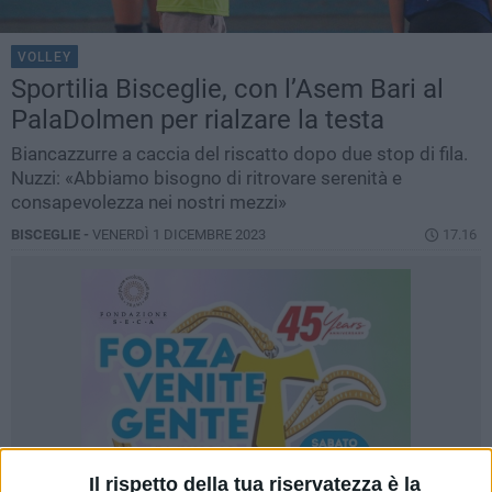
VOLLEY
Sportilia Bisceglie, con l’Asem Bari al
PalaDolmen per rialzare la testa
Biancazzurre a caccia del riscatto dopo due stop di fila.
Nuzzi: «Abbiamo bisogno di ritrovare serenità e
consapevolezza nei nostri mezzi»
BISCEGLIE -
VENERDÌ 1 DICEMBRE 2023
17.16
Il rispetto della tua riservatezza è la