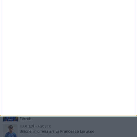
PIÙ LETTI QUESTA SETTIMANA
VENERDÌ 31 LUGLIO
Anna Musci e Carmelo Musci convocati per gli Europei assoluti di
Birmingham
LUNEDÌ 3 AGOSTO
Simone Franceschi, una solida certezza per la Star Volley
Bisceglie
LUNEDÌ 3 AGOSTO
Unione, innesto per le corsie offensive: ecco Marco Antonio
Ferretti
MARTEDÌ 4 AGOSTO
Unione, in difesa arriva Francesco Lorusso