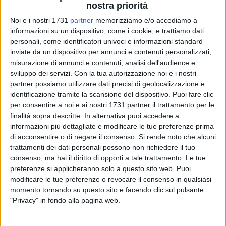
nostra priorità
Noi e i nostri 1731
partner
memorizziamo e/o accediamo a
informazioni su un dispositivo, come i cookie, e trattiamo dati
personali, come identificatori univoci e informazioni standard
5
inviate da un dispositivo per annunci e contenuti personalizzati,
misurazione di annunci e contenuti, analisi dell'audience e
sviluppo dei servizi.
Con la tua autorizzazione noi e i nostri
partner possiamo utilizzare dati precisi di geolocalizzazione e
Ripristinare il feeling con la vittoria dopo i due recenti passi
identificazione tramite la scansione del dispositivo. Puoi fare clic
falsi che ne hanno causato l'uscita dal podio nel girone. E' il
per consentire a noi e ai nostri 1731 partner il trattamento per le
naturale proposito di Sportilia nell'appuntamento casalingo
finalità sopra descritte. In alternativa puoi accedere a
dell'ottavo e penultimo turno d'andata contro l'Asem Bari, in
informazioni più dettagliate e modificare le tue preferenze prima
calendario domani al PalaDolmen con inizio alle 19,30.
di acconsentire o di negare il consenso.
Si rende noto che alcuni
Quarta in graduatoria a quota 12, distante tre lunghezze
trattamenti dei dati personali possono non richiedere il tuo
dall'attuale capolista Primadonna Bari (che, tuttavia, ha
consenso, ma hai il diritto di opporti a tale trattamento. Le tue
preferenze si applicheranno solo a questo sito web. Puoi
disputato una partita in più) e due dal tandem formato da
modificare le tue preferenze o revocare il consenso in qualsiasi
Pianeta Sport Bitetto e Volley Barletta, la formazione
momento tornando su questo sito e facendo clic sul pulsante
biancazzurra mira a ritrovare il sorriso in un match piuttosto
"Privacy" in fondo alla pagina web.
insidioso. A dispetto dei sei punti ottenuti in altrettante gare,
infatti, l'Asem giunge a Bisceglie con il morale corroborato