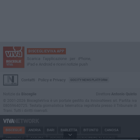
BISCEGLIEVIVA APP
Scarica l'applicazione per iPhone,
iPad e Android e ricevi notizie push
Contatti
Policy e Privacy
GOCITY NEWS PLATFORM
Notizie da
Bisceglie
Direttore
Antonio Quinto
© 2001-2026 BisceglieViva è un portale gestito da InnovaNews srl. Partita iva
08059640725. Testata giornalistica telematica registrata presso il Tribunale di
Trani. Tutti i diritti riservati.
BISCEGLIE
ANDRIA
BARI
BARLETTA
BITONTO
CANOSA
CERIGNOLA
CORATO
GIOVINAZZO
MARGHERITA DI SAVOIA