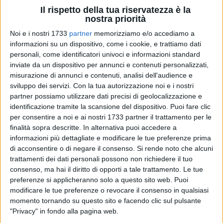
Il rispetto della tua riservatezza è la
nostra priorità
Noi e i nostri 1733
partner
memorizziamo e/o accediamo a
2
A cura di
SERENA DE MUSSO
informazioni su un dispositivo, come i cookie, e trattiamo dati
personali, come identificatori univoci e informazioni standard
inviate da un dispositivo per annunci e contenuti personalizzati,
misurazione di annunci e contenuti, analisi dell'audience e
Dopo il turno di riposo, Sportilia torna in campo
sabato 29
sviluppo dei servizi.
Con la tua autorizzazione noi e i nostri
marzo
per affrontare la
Just British Adria
, formazione che
partner possiamo utilizzare dati precisi di geolocalizzazione e
occupa il sesto posto in classifica con 28 punti e che sta
identificazione tramite la scansione del dispositivo. Puoi fare clic
attraversando un buon momento di forma. Le baresi, infatti,
per consentire a noi e ai nostri 1733 partner il trattamento per le
finalità sopra descritte. In alternativa puoi accedere a
nelle ultime giornate hanno collezionato una serie di risultati
informazioni più dettagliate e modificare le tue preferenze prima
positivi. Diverso l'umore - e la serenità - delle biscegliesi, che
di acconsentire o di negare il consenso.
Si rende noto che alcuni
al contrario, dopo aver osservato il turno di riposo, scendono
trattamenti dei dati personali possono non richiedere il tuo
in campo consapevoli di dover puntare alla vittoria per
consenso, ma hai il diritto di opporti a tale trattamento. Le tue
mantenere raggiungibile il traguardo dei playoff.
preferenze si applicheranno solo a questo sito web. Puoi
modificare le tue preferenze o revocare il consenso in qualsiasi
All'andata Sportilia si impose per
3-1
, ma non senza
momento tornando su questo sito e facendo clic sul pulsante
"Privacy" in fondo alla pagina web.
difficoltà; dopo aver concesso il secondo set alle avversarie,