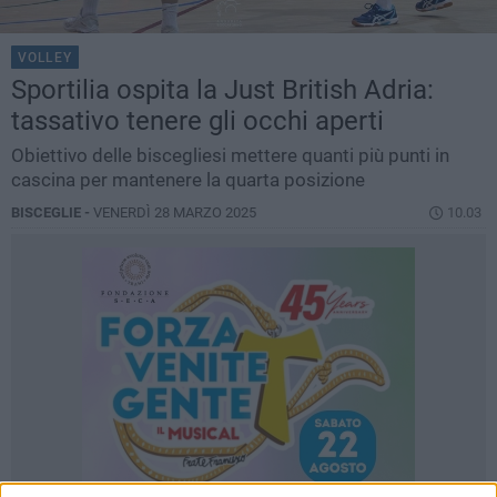
VOLLEY
Sportilia ospita la Just British Adria:
tassativo tenere gli occhi aperti
Obiettivo delle biscegliesi mettere quanti più punti in
cascina per mantenere la quarta posizione
BISCEGLIE -
VENERDÌ 28 MARZO 2025
10.03