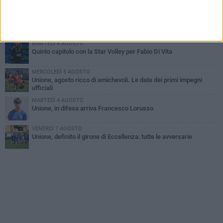
MERCOLEDÌ 5 AGOSTO
Il Bisceglie si rafforza con Mikel Opoola e Pierluigi Lagonigro
MARTEDÌ 4 AGOSTO
Quinto capitolo con la Star Volley per Fabio Di Vita
MERCOLEDÌ 5 AGOSTO
Unione, agosto ricco di amichevoli. Le date dei primi impegni
ufficiali
MARTEDÌ 4 AGOSTO
Unione, in difesa arriva Francesco Lorusso
VENERDÌ 7 AGOSTO
Unione, definito il girone di Eccellenza: tutte le avversarie