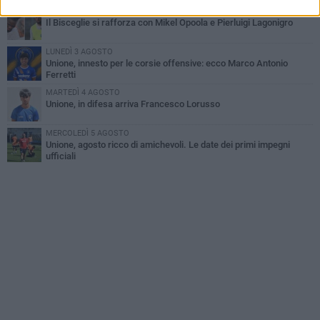
MERCOLEDÌ 5 AGOSTO
Il Bisceglie si rafforza con Mikel Opoola e Pierluigi Lagonigro
LUNEDÌ 3 AGOSTO
Unione, innesto per le corsie offensive: ecco Marco Antonio
Ferretti
MARTEDÌ 4 AGOSTO
Unione, in difesa arriva Francesco Lorusso
MERCOLEDÌ 5 AGOSTO
Unione, agosto ricco di amichevoli. Le date dei primi impegni
ufficiali