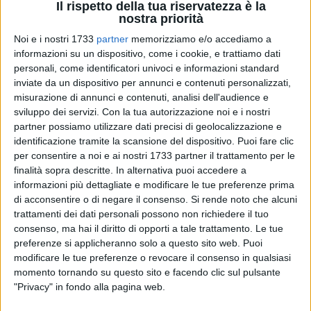
Il rispetto della tua riservatezza è la
nostra priorità
Noi e i nostri 1733
partner
memorizziamo e/o accediamo a
21
A cura di
informazioni su un dispositivo, come i cookie, e trattiamo dati
SERENA DE MUSSO
personali, come identificatori univoci e informazioni standard
inviate da un dispositivo per annunci e contenuti personalizzati,
misurazione di annunci e contenuti, analisi dell'audience e
Con il morale da ricostruire dopo la pesante sconfitta di
sviluppo dei servizi.
Con la tua autorizzazione noi e i nostri
partner possiamo utilizzare dati precisi di geolocalizzazione e
Trani, Sportilia ospita l'Acquaviva Volley, prima rivale tra
identificazione tramite la scansione del dispositivo. Puoi fare clic
quelle già affrontate a non aver ancora raccolto punti. Nella
per consentire a noi e ai nostri 1733 partner il trattamento per le
terza giornata del Campionato di Serie C, girone A, le
finalità sopra descritte. In alternativa puoi accedere a
biancazzurre vanno a caccia del primo successo stagionale,
informazioni più dettagliate e modificare le tue preferenze prima
in un match che può segnare la svolta dopo un avvio
di acconsentire o di negare il consenso.
Si rende noto che alcuni
complicato.
trattamenti dei dati personali possono non richiedere il tuo
consenso, ma hai il diritto di opporti a tale trattamento. Le tue
preferenze si applicheranno solo a questo sito web. Puoi
In campo la squadra di casa dovrà dare prova del lavoro
modificare le tue preferenze o revocare il consenso in qualsiasi
fatto in allenamento riguardo all'assetto e ai fondamentali.
momento tornando su questo sito e facendo clic sul pulsante
Sarà determinante mantenere stabilità anche sul piano
"Privacy" in fondo alla pagina web.
psicologico, per evitare l'atteggiamento controproducente