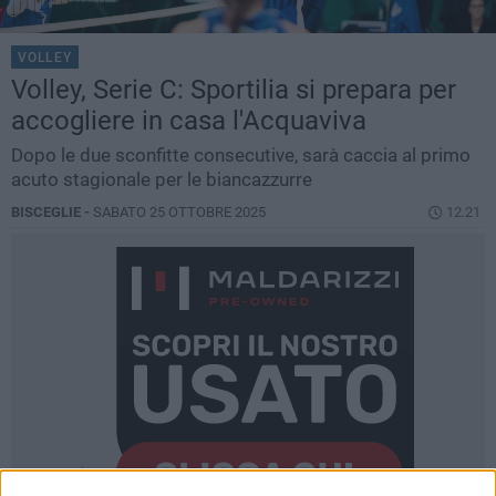
VOLLEY
Volley, Serie C: Sportilia si prepara per
accogliere in casa l'Acquaviva
Dopo le due sconfitte consecutive, sarà caccia al primo
acuto stagionale per le biancazzurre
BISCEGLIE -
SABATO 25 OTTOBRE 2025
12.21