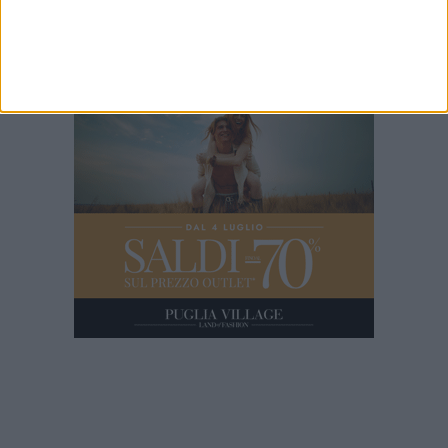
5 MINUTI
Intervista video a Tommaso Minervini candidato Sindaco di
Molfetta