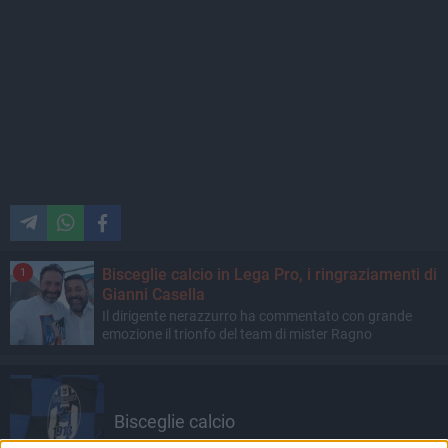
Bisceglie calcio in Lega Pro, i ringraziamenti di
1
Gianni Casella
Il dirigente nerazzurro ha commentato con grande
emozione il trionfo del team di mister Ragno
Bisceglie calcio