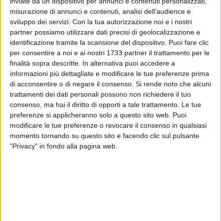
inviate da un dispositivo per annunci e contenuti personalizzati,
misurazione di annunci e contenuti, analisi dell'audience e
sviluppo dei servizi.
Con la tua autorizzazione noi e i nostri
partner possiamo utilizzare dati precisi di geolocalizzazione e
identificazione tramite la scansione del dispositivo. Puoi fare clic
per consentire a noi e ai nostri 1733 partner il trattamento per le
finalità sopra descritte. In alternativa puoi accedere a
informazioni più dettagliate e modificare le tue preferenze prima
di acconsentire o di negare il consenso.
Si rende noto che alcuni
trattamenti dei dati personali possono non richiedere il tuo
consenso, ma hai il diritto di opporti a tale trattamento. Le tue
preferenze si applicheranno solo a questo sito web. Puoi
ALTRI VIDEO PUBBLICATI DI RECENTE
modificare le tue preferenze o revocare il consenso in qualsiasi
momento tornando su questo sito e facendo clic sul pulsante
"Privacy" in fondo alla pagina web.
SOCIAL VIDEO
1 MINUTO
SOCIAL VIDEO
3 MINUTI
Elisabetta Capurso racconta il
L'intervista a Dora Farina su