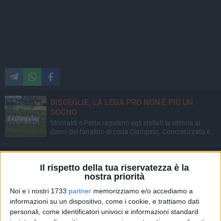
BISCEGLIE, LA LEGA PRO NON È PIÙ UN
SOGNO
Montaldi e Petta regalano agli stellati la vittoria ai
danni del fanalino di coda Ciampino. Concretizzato il
sorpasso sul Trastevere, kappaò a Gravina (1-0)
Il rispetto della tua riservatezza è la
Bisceglie calcio
nostra priorità
Noi e i nostri 1733
partner
memorizziamo e/o accediamo a
informazioni su un dispositivo, come i cookie, e trattiamo dati
personali, come identificatori univoci e informazioni standard