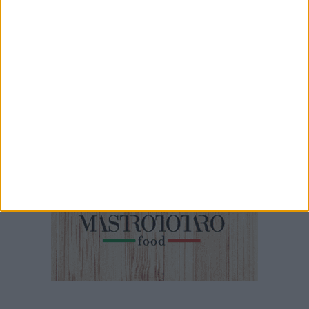
2 MINUTI
Spot Apulia Hifi Show
5 MINUTI
Intervista video a Tommaso Minervini candidato Sindaco di
Molfetta