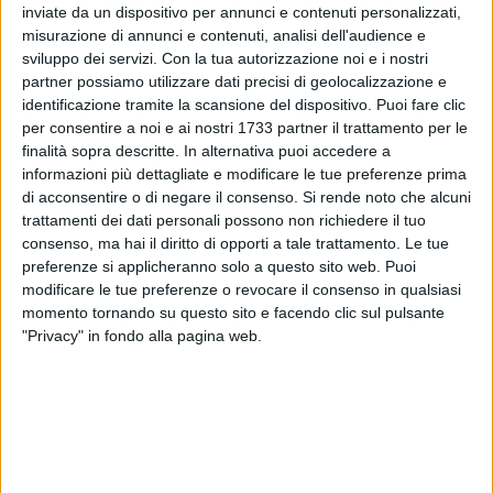
inviate da un dispositivo per annunci e contenuti personalizzati,
ALTRI VIDEO PUBBLICATI DI RECENTE
misurazione di annunci e contenuti, analisi dell'audience e
sviluppo dei servizi.
Con la tua autorizzazione noi e i nostri
partner possiamo utilizzare dati precisi di geolocalizzazione e
identificazione tramite la scansione del dispositivo. Puoi fare clic
per consentire a noi e ai nostri 1733 partner il trattamento per le
finalità sopra descritte. In alternativa puoi accedere a
informazioni più dettagliate e modificare le tue preferenze prima
di acconsentire o di negare il consenso.
Si rende noto che alcuni
trattamenti dei dati personali possono non richiedere il tuo
SOCIAL VIDEO
1 MINUTO
SOCIAL VIDEO
3 MINUTI
consenso, ma hai il diritto di opporti a tale trattamento. Le tue
Elisabetta Capurso racconta il
L'intervista a Dora Farina su
Fantapalio
"Acqua in bocca"
preferenze si applicheranno solo a questo sito web. Puoi
modificare le tue preferenze o revocare il consenso in qualsiasi
momento tornando su questo sito e facendo clic sul pulsante
"Privacy" in fondo alla pagina web.
SOCIAL VIDEO
1 MINUTO
SOCIAL VIDEO
1 MINUTO
100x100 Maturi edizione 2026, le
100x100 Maturi edizione 2026, le