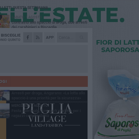
Ù LETTI QUESTA SETTIMANA
SABATO 1 AGOSTO
Contrasto allo spaccio di droga, due arresti
dei carabinieri a Bisceglie
A
BISCEGLIE
MARTEDÌ 4 AGOSTO
APP
Emergenza caldo, il Comune di Bisceglie
NIO QUINTO
attiva i "rifugi climatici"
MERCOLEDÌ 5 AGOSTO
Dramma alla spiaggia Bi-Marmi: un
anziano ha un malore e perde la vita
MARTEDÌ 4 AGOSTO
Due auto incendiate nella notte in via Dieta
delle Puglie
OGI
SABATO 1 AGOSTO
Arresti per droga, Angarano: «La lotta allo
spaccio è una priorità per la sicurezza»
MERCOLEDÌ 5 AGOSTO
Festa patronale, luna park gratuito per i
ragazzi con disabilità