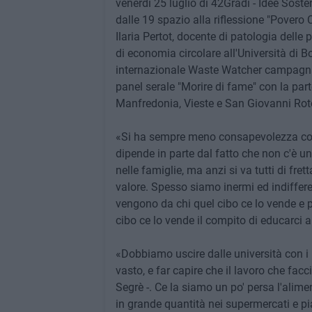
venerdì 25 luglio di 42Gradi - Idee Sosten
dalle 19 spazio alla riflessione "Povero
Ilaria Pertot, docente di patologia delle
di economia circolare all'Università di Bo
internazionale Waste Watcher campagna "
panel serale "Morire di fame" con la pa
Manfredonia, Vieste e San Giovanni Rot
«Si ha sempre meno consapevolezza co
dipende in parte dal fatto che non c'è u
nelle famiglie, ma anzi si va tutti di fret
valore. Spesso siamo inermi ed indiffer
vengono da chi quel cibo ce lo vende e piu
cibo ce lo vende il compito di educarci 
«Dobbiamo uscire dalle università con i n
vasto, e far capire che il lavoro che facc
Segrè -. Ce la siamo un po' persa l'alimen
in grande quantità nei supermercati e pi