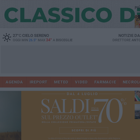
PI
27
°C
CIELO SERENO
NOTIZIE D
34°
OGGI MIN
26.5°
MAX
A
BISCEGLIE
DIRETTORE
ANTO
AGENDA
IREPORT
METEO
VIDEO
FARMACIE
NECROL