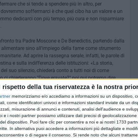
mare che si tende a spendere più in altro, per
ui dovremmo soffermarci è che quel cibo ha un valore e un
remmo dedicarci con più tempo, più cura e non risparmiare
.
onfronto tra Padre Moscone e De Benedictis, partendo dalla
co alimentare sino all'impiego della fame come strumento
manitarie. Ad aprire la rassegna serale, infatti, le parole di
ina e sulla indifferenza delle istituzioni: «La storia,
del suo silenzio, chiederà conto a tutti noi di come
ci chiederanno "Dove eravate?" noi qui potremo dire
o agli altri. Abbiamo parlato, abbiamo condiviso abbiamo,
l rispetto della tua riservatezza è la nostra prior
entre chiunque sceglieva il silenzio».
artner
memorizziamo e/o accediamo a informazioni su un dispositivo, c
ali, come identificatori univoci e informazioni standard inviate da un di
o, ringrazio di cuore l'associazione 42 gradi che ha
zzati, misurazione di annunci e contenuti, analisi dell'audience e svilupp
e estive caldissime che di fatto sono vicine ai 42 gradi
i e i nostri partner possiamo utilizzare dati precisi di geolocalizzazione 
 cuore e di mente di fronte alla situazione mondiale in cui
del dispositivo. Puoi fare clic per consentire a noi e ai nostri 1733 partn
critte. In alternativa puoi accedere a informazioni più dettagliate e modif
 per tutte le guerre che stanno purtroppo scaldando e
acconsentire o di negare il consenso.
Si rende noto che alcuni trattamen
co Moscone, Arcivescovo di Manfredonia Vieste e San