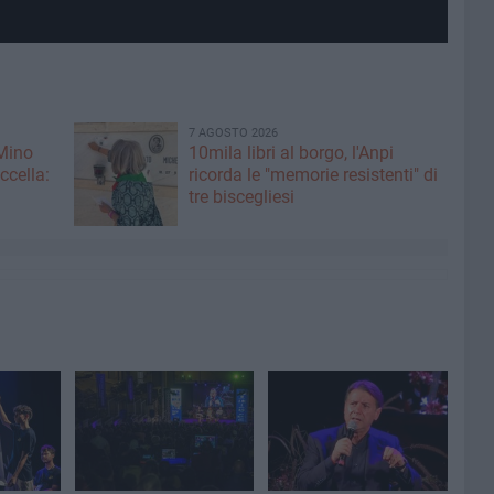
7 AGOSTO 2026
 Mino
10mila libri al borgo, l'Anpi
ccella:
ricorda le "memorie resistenti" di
tre biscegliesi