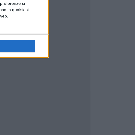
 preferenze si
nso in qualsiasi
 web.