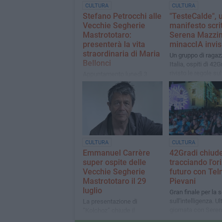
CULTURA
CULTURA
Stefano Petrocchi alle
"TesteCalde", 
Vecchie Segherie
manifesto scri
Mastrototaro:
Serena Mazzini
presenterà la vita
minaccIA invis
straordinaria di Maria
Un gruppo di ragazz
Bellonci
Italia, ospiti di 42G
rivisto le regole sul
Appuntamento lunedì 3
social e AI
agosto con "Romanzo
privato"
CULTURA
CULTURA
Emmanuel Carrère
42Gradi chiud
super ospite delle
tracciando l'or
Vecchie Segherie
futuro con Te
Mastrototaro il 29
Pievani
luglio
Gran finale per la 
sull'intelligenza. U
La presentazione di
giornata con Seren
“Kolchoz” chiude il
e Giorgio Volpi
programma di luglio in