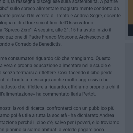
ibili, la rassegna biscegliese sulla sostenibilità. A partire
 Cibo" sullo spreco alimentare magistralmente condotta da
 piante presso l'Università di Trento e Andrea Segrè, docente
logna e direttore scientifico dell'Osservatorio
Spreco Zero". A seguire, alle 21.15 ha avuto inizio il
rtecipazione di Padre Franco Moscone, Arcivescovo di
ondo e Corrado de Benedictis.
me consumatori riguardo ciò che mangiamo. Questo
na vera e propria educazione alimentare nelle scuole e
ta senza fermarsi a riflettere. Così facendo il cibo perde
enti di fronte a messaggi anche molto aggressivi che
ttosto che riflettere a riguardo, affidiamo proprio a chi il
all'alimentazione» ha commentato Ilaria Pertot.
ostri lavori di ricerca, confrontarci con un pubblico più
iamo poi è utile a tutta la società - ha dichiarato Andrea
tazione perché il cibo c'è, salvo per i poveri, e lo troviamo
an pianino ci siamo abituati a volerlo pagare poco.