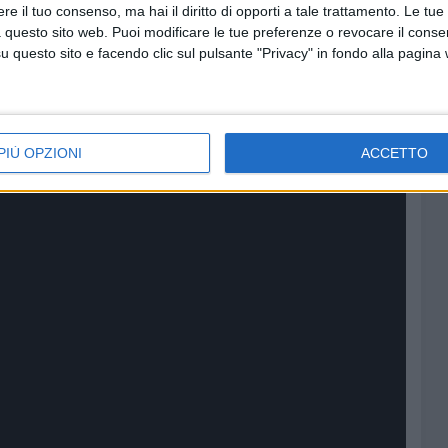
e il tuo consenso, ma hai il diritto di opporti a tale trattamento. Le tue
 questo sito web. Puoi modificare le tue preferenze o revocare il conse
questo sito e facendo clic sul pulsante "Privacy" in fondo alla pagina
entare alla fame come arma di
5 MINUTI
SOCIAL VIDEO
PIÙ OPZIONI
ACCETTO