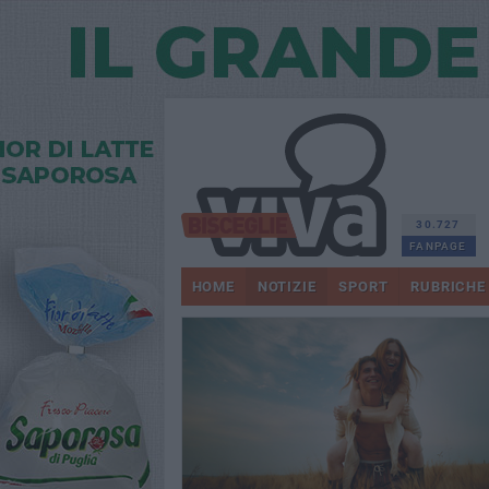
30.727
FANPAGE
HOME
NOTIZIE
SPORT
RUBRICHE