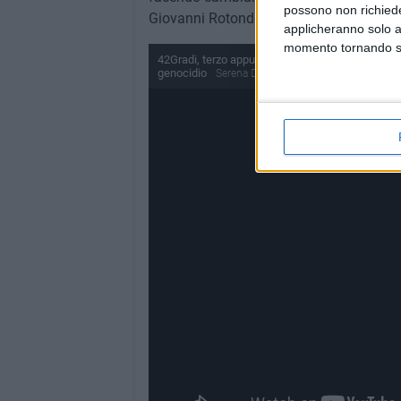
possono non richieder
Giovanni Rotondo.
applicheranno solo a
momento tornando su 
42Gradi, terzo appuntamento: dalla povertà alim
genocidio
Serena De Musso