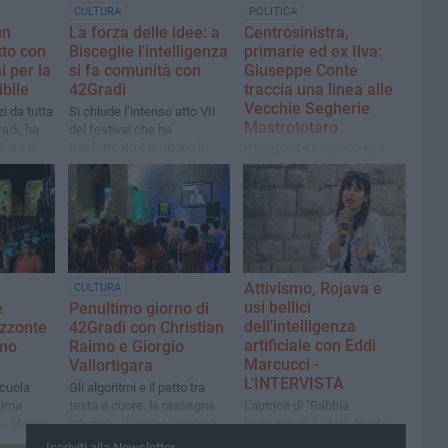
CULTURA
POLITICA
un
La forza delle idee: a
Centrosinistra,
tto con
Bisceglie l'intelligenza
primarie ed ex Ilva:
 per la
si fa comunità con
Giuseppe Conte
ibile
42Gradi
traccia una linea alle
Vecchie Segherie
i da tutta
Si chiude l’intenso atto VII
Mastrototaro
radi, ha
del festival che ha
l'uso di
trasformato il territorio in
Il leader del Movimento 5
una "scuola" per abitare il
Stelle torna a Bisceglie in
presente
occasione della
presentazione del suo libro
"Una nuova primavera"
Attivismo, Rojava e
CULTURA
usi bellici
e
Penultimo giorno di
dell'intelligenza
izzonte
42Gradi con Christian
artificiale con Eddi
lmo
Raimo e Giorgio
Marcucci -
Vallortigara
L'INTERVISTA
scuola
Gli algoritmi e il patto tra
ltima
testa e cuore: la rassegna
L'autrice di "Rabbia
a Mazzini
interroga il nostro sistema
proteggimi" è stata ospite
educativo e culturale
della rassegna 42Gradi
Iscriviti alla Newsletter