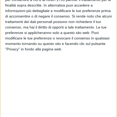
BISCEGLIE - 5 LUGLIO 2026
finalità sopra descritte. In alternativa puoi accedere a
Carcassa di tartaruga rinvenuta alla Spiaggia
del Pretore
informazioni più dettagliate e modificare le tue preferenze prima
di acconsentire o di negare il consenso.
Si rende noto che alcuni
trattamenti dei dati personali possono non richiedere il tuo
BAT - 5 LUGLIO 2026
consenso, ma hai il diritto di opporti a tale trattamento. Le tue
Drammatico salvataggio in mare a Trani: un
preferenze si applicheranno solo a questo sito web. Puoi
uomo trasferito all'ospedale di Bisceglie
modificare le tue preferenze o revocare il consenso in qualsiasi
momento tornando su questo sito e facendo clic sul pulsante
"Privacy" in fondo alla pagina web.
BISCEGLIE - 3 LUGLIO 2026
Tre auto incendiate e distrutte nella notte in via
Napoletano - FOTO
ITALIA - 3 LUGLIO 2026
Tre mesi dalla scomparsa di Mino Racanati nel
fiume Trigno
BISCEGLIE - 1 LUGLIO 2026
Scippo a un anziano in via Sacerdote Di Leo