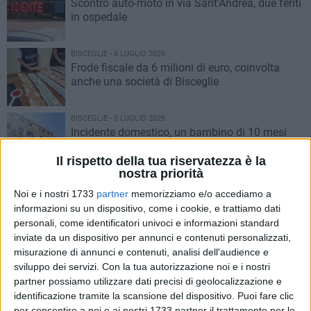
Scontro auto-moto in via Sant'Andrea, due feriti
in ospedale
BISCEGLIE - 6 LUGLIO 2026
Frode fiscale da 6 milioni di euro, coinvolta
anche una società di Bisceglie
BISCEGLIE - 5 LUGLIO 2026
Incidente domestico, un bambino di 10 mesi
perde la vita in ospedale
Il rispetto della tua riservatezza è la
nostra priorità
BISCEGLIE - 5 LUGLIO 2026
Noi e i nostri 1733
partner
memorizziamo e/o accediamo a
Incidente e auto ribaltata su via Imbriani:
informazioni su un dispositivo, come i cookie, e trattiamo dati
traffico bloccato
personali, come identificatori univoci e informazioni standard
inviate da un dispositivo per annunci e contenuti personalizzati,
BISCEGLIE - 5 LUGLIO 2026
misurazione di annunci e contenuti, analisi dell'audience e
Vasto incendio in via Padre Kolbe, l'intervento
sviluppo dei servizi.
Con la tua autorizzazione noi e i nostri
dura oltre 3 ore
partner possiamo utilizzare dati precisi di geolocalizzazione e
identificazione tramite la scansione del dispositivo. Puoi fare clic
per consentire a noi e ai nostri 1733 partner il trattamento per le