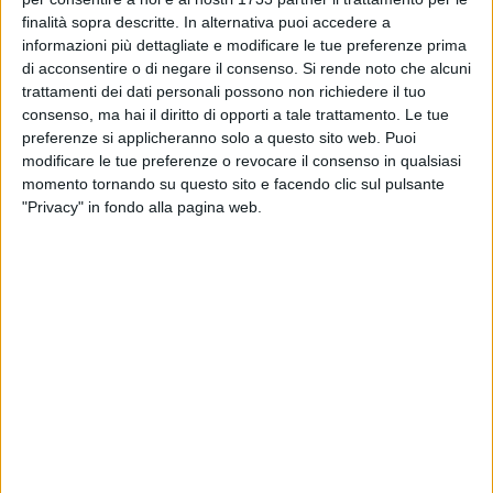
BISCEGLIE - 21 MAGGIO 2026
finalità sopra descritte. In alternativa puoi accedere a
«Inaccettabile». La gioielleria pubblica le
immagini del tentato furto
informazioni più dettagliate e modificare le tue preferenze prima
di acconsentire o di negare il consenso.
Si rende noto che alcuni
trattamenti dei dati personali possono non richiedere il tuo
BISCEGLIE - 21 MAGGIO 2026
consenso, ma hai il diritto di opporti a tale trattamento. Le tue
Tamponamento sulla statale 16 bis in territorio
preferenze si applicheranno solo a questo sito web. Puoi
di Bisceglie
modificare le tue preferenze o revocare il consenso in qualsiasi
momento tornando su questo sito e facendo clic sul pulsante
"Privacy" in fondo alla pagina web.
BISCEGLIE - 20 MAGGIO 2026
Tentato furto alla gioielleria Iannelli in via Aldo
Moro
BAT - 20 MAGGIO 2026
15enne biscegliese aggredito, Amet Trani:
«Avviate verifiche interne»
BISCEGLIE - 19 MAGGIO 2026
15enne biscegliese aggredito su un bus
pubblico a Trani