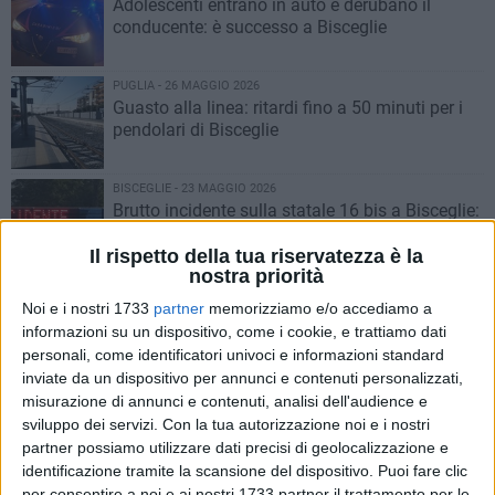
Adolescenti entrano in auto e derubano il
conducente: è successo a Bisceglie
PUGLIA - 26 MAGGIO 2026
Guasto alla linea: ritardi fino a 50 minuti per i
pendolari di Bisceglie
BISCEGLIE - 23 MAGGIO 2026
Brutto incidente sulla statale 16 bis a Bisceglie:
un'auto si ribalta
Il rispetto della tua riservatezza è la
nostra priorità
ITALIA - 22 MAGGIO 2026
Noi e i nostri 1733
partner
memorizziamo e/o accediamo a
Mino Racanati scomparso, le ricerche
informazioni su un dispositivo, come i cookie, e trattiamo dati
proseguono con i metal detector
personali, come identificatori univoci e informazioni standard
inviate da un dispositivo per annunci e contenuti personalizzati,
BISCEGLIE - 21 MAGGIO 2026
misurazione di annunci e contenuti, analisi dell'audience e
15enne biscegliese aggredito a Trani, l'autista
sviluppo dei servizi.
Con la tua autorizzazione noi e i nostri
finisce in ospedale dopo un pestaggio
partner possiamo utilizzare dati precisi di geolocalizzazione e
identificazione tramite la scansione del dispositivo. Puoi fare clic
per consentire a noi e ai nostri 1733 partner il trattamento per le