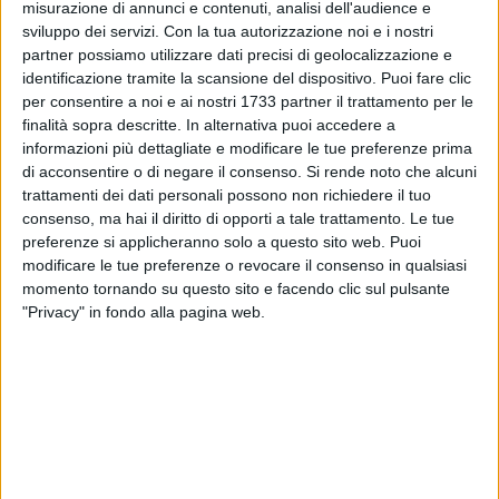
misurazione di annunci e contenuti, analisi dell'audience e
sviluppo dei servizi.
Con la tua autorizzazione noi e i nostri
partner possiamo utilizzare dati precisi di geolocalizzazione e
identificazione tramite la scansione del dispositivo. Puoi fare clic
25
per consentire a noi e ai nostri 1733 partner il trattamento per le
finalità sopra descritte. In alternativa puoi accedere a
Si terrà domenica 16 novembre a Bisceglie, presso il
informazioni più dettagliate e modificare le tue preferenze prima
comitato di via XXIV Maggio 41, l'incontro dal titolo "Dalla
di acconsentire o di negare il consenso.
Si rende noto che alcuni
Puglia all'Europa – Il dialogo verso l'inclusione".
trattamenti dei dati personali possono non richiedere il tuo
consenso, ma hai il diritto di opporti a tale trattamento. Le tue
L'appuntamento vedrà la partecipazione degli
preferenze si applicheranno solo a questo sito web. Puoi
europarlamentari Chiara Gemma e Francesco Ventola, che
modificare le tue preferenze o revocare il consenso in qualsiasi
discuteranno delle strategie e delle politiche da adottare per
momento tornando su questo sito e facendo clic sul pulsante
promuovere una reale inclusione sociale, anche a livello
"Privacy" in fondo alla pagina web.
regionale.
All'incontro prenderanno parte anche rappresentanti di
diverse realtà del terzo settore. L'evento, aperto a tutti,
inizierà alle ore 10:30.
10 AGOSTO 2026