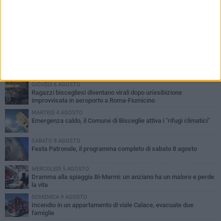
PIÙ LETTI QUESTA SETTIMANA
GIOVEDÌ 6 AGOSTO
Ragazzi biscegliesi diventano virali dopo un'esibizione
improvvisata in aeroporto a Roma-Fiumicino
MARTEDÌ 4 AGOSTO
Emergenza caldo, il Comune di Bisceglie attiva i "rifugi climatici"
SABATO 8 AGOSTO
Festa Patronale, il programma completo di sabato 8 agosto
MERCOLEDÌ 5 AGOSTO
Dramma alla spiaggia Bi-Marmi: un anziano ha un malore e perde
la vita
DOMENICA 9 AGOSTO
Incendio in un appartamento di viale Calace, evacuate due
famiglie