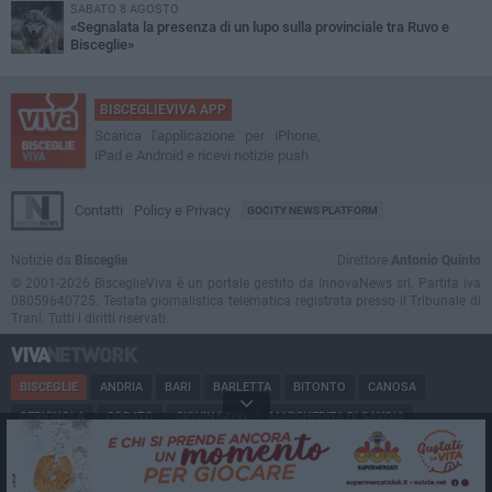
SABATO 8 AGOSTO
«Segnalata la presenza di un lupo sulla provinciale tra Ruvo e
Bisceglie»
BISCEGLIEVIVA APP
Scarica l'applicazione per iPhone,
iPad e Android e ricevi notizie push
Contatti
Policy e Privacy
GOCITY NEWS PLATFORM
Notizie da
Bisceglie
Direttore
Antonio Quinto
© 2001-2026 BisceglieViva è un portale gestito da InnovaNews srl. Partita iva
08059640725. Testata giornalistica telematica registrata presso il Tribunale di
Trani. Tutti i diritti riservati.
BISCEGLIE
ANDRIA
BARI
BARLETTA
BITONTO
CANOSA
CERIGNOLA
CORATO
GIOVINAZZO
MARGHERITA DI SAVOIA
MINERVINO
MODUGNO
MOLFETTA
PUGLIA
RUVO
SAN FERDINANDO
SPINAZZOLA
TERLIZZI
TRANI
TRINITAPOLI