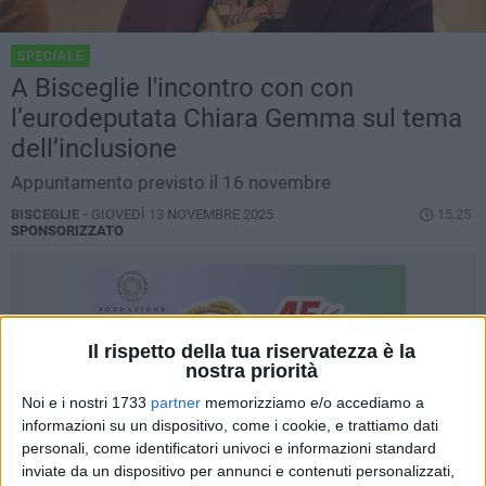
SPECIALE
A Bisceglie l'incontro con con
l’eurodeputata Chiara Gemma sul tema
dell’inclusione
Appuntamento previsto il 16 novembre
BISCEGLIE -
GIOVEDÌ 13 NOVEMBRE 2025
15.25
SPONSORIZZATO
Il rispetto della tua riservatezza è la
nostra priorità
Noi e i nostri 1733
partner
memorizziamo e/o accediamo a
informazioni su un dispositivo, come i cookie, e trattiamo dati
personali, come identificatori univoci e informazioni standard
inviate da un dispositivo per annunci e contenuti personalizzati,