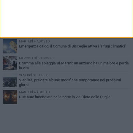
SABATO 1 AGOSTO
Contrasto allo spaccio di droga, due arresti dei carabinieri a
Bisceglie
VENERDÌ 31 LUGLIO
Torna l'appuntamento con la Pastasciutta antifascista a Bisceglie
MARTEDÌ 4 AGOSTO
Emergenza caldo, il Comune di Bisceglie attiva i "rifugi climatici"
MERCOLEDÌ 5 AGOSTO
Dramma alla spiaggia Bi-Marmi: un anziano ha un malore e perde
la vita
VENERDÌ 31 LUGLIO
Viabilità, previste alcune modifiche temporanee nei prossimi
giorni
MARTEDÌ 4 AGOSTO
Due auto incendiate nella notte in via Dieta delle Puglie