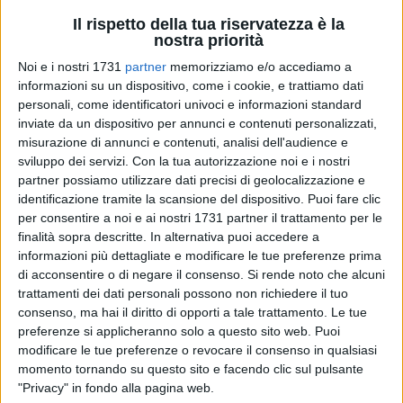
Il rispetto della tua riservatezza è la
nostra priorità
14
Noi e i nostri 1731
partner
memorizziamo e/o accediamo a
informazioni su un dispositivo, come i cookie, e trattiamo dati
personali, come identificatori univoci e informazioni standard
Sabato 17 gennaio 2026, alle ore 18:30, il Teatro Garibaldi di
inviate da un dispositivo per annunci e contenuti personalizzati,
misurazione di annunci e contenuti, analisi dell'audience e
Bisceglie ospiterà l'edizione 2026 della Giornata Locale del
sviluppo dei servizi.
Con la tua autorizzazione noi e i nostri
Dialetto, all'interno delle iniziative per la Giornata Nazionale
partner possiamo utilizzare dati precisi di geolocalizzazione e
del Dialetto. L'appuntamento è organizzato dal Comune di
identificazione tramite la scansione del dispositivo. Puoi fare clic
Bisceglie con l'associazione La Canigghie de Vescègghie,
per consentire a noi e ai nostri 1731 partner il trattamento per le
impegnata nella salvaguardia e valorizzazione della lingua
finalità sopra descritte. In alternativa puoi accedere a
locale, Pro Loco UNPLI sezione di Bisceglie, Circolo Unione e
informazioni più dettagliate e modificare le tue preferenze prima
Società Operaia di Mutuo Soccorso Roma Intangibile.
di acconsentire o di negare il consenso.
Si rende noto che alcuni
trattamenti dei dati personali possono non richiedere il tuo
L'ingresso è gratuito su prenotazione fino ad esaurimento dei
consenso, ma hai il diritto di opporti a tale trattamento. Le tue
posti disponibili al
seguente link
.
preferenze si applicheranno solo a questo sito web. Puoi
modificare le tue preferenze o revocare il consenso in qualsiasi
La serata si aprirà con un momento di ricordo del prof.
momento tornando su questo sito e facendo clic sul pulsante
Eugenio Monopoli, artista biscegliese a cui da poco è stato
"Privacy" in fondo alla pagina web.