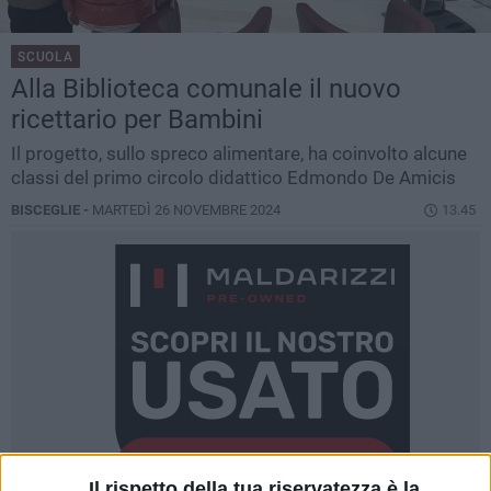
SCUOLA
Alla Biblioteca comunale il nuovo
ricettario per Bambini
Il progetto, sullo spreco alimentare, ha coinvolto alcune
classi del primo circolo didattico Edmondo De Amicis
BISCEGLIE -
MARTEDÌ 26 NOVEMBRE 2024
13.45
Il rispetto della tua riservatezza è la