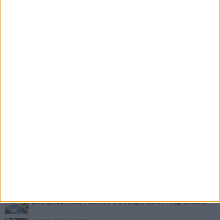
PIÙ LETTI QUESTA SETTIMANA
SABATO 1 AGOSTO
Contrasto allo spaccio di droga, due arresti dei carabinieri a
Bisceglie
VENERDÌ 31 LUGLIO
Torna l'appuntamento con la Pastasciutta antifascista a Bisceglie
MARTEDÌ 4 AGOSTO
Emergenza caldo, il Comune di Bisceglie attiva i "rifugi climatici"