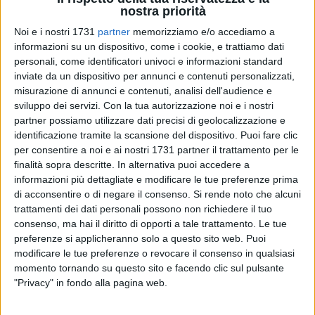
nostra priorità
Noi e i nostri 1731
partner
memorizziamo e/o accediamo a
informazioni su un dispositivo, come i cookie, e trattiamo dati
19
A cura di
SERENA DE MUSSO
personali, come identificatori univoci e informazioni standard
inviate da un dispositivo per annunci e contenuti personalizzati,
misurazione di annunci e contenuti, analisi dell'audience e
sviluppo dei servizi.
Con la tua autorizzazione noi e i nostri
Tra gli scaffali della
Biblioteca Comunale "Pompeo Sarnelli"
partner possiamo utilizzare dati precisi di geolocalizzazione e
sarà possibile consultare il ricettario "
Eco chef in azione:
identificazione tramite la scansione del dispositivo. Puoi fare clic
ricette antispreco per un futuro sostenibile"
, nato da un
per consentire a noi e ai nostri 1731 partner il trattamento per le
progetto che ha coinvolto alcune classi del primo circolo
finalità sopra descritte. In alternativa puoi accedere a
informazioni più dettagliate e modificare le tue preferenze prima
Edmondo de Amicis
. L'iniziative nasce in occasione
di acconsentire o di negare il consenso.
Si rende noto che alcuni
dell'annuale
SERR - Settimana Europea per la Riduzione dei
trattamenti dei dati personali possono non richiedere il tuo
Rifiuti
, quest'anno a tema "Food Waste", ovvero lo spreco
consenso, ma hai il diritto di opporti a tale trattamento. Le tue
alimentare.
preferenze si applicheranno solo a questo sito web. Puoi
modificare le tue preferenze o revocare il consenso in qualsiasi
«La nostra Istituzione scolastica, in linea con l'anima "green"
momento tornando su questo sito e facendo clic sul pulsante
che ci contraddistingue, ha partecipato al
programma
"Privacy" in fondo alla pagina web.
europeo LIFE+
con il ricettario "Eco chef in azione: ricette