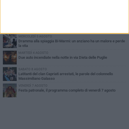
GIOVEDÌ 6 AGOSTO
Ragazzi biscegliesi diventano virali dopo un'esibizione
improvvisata in aeroporto a Roma-Fiumicino
MARTEDÌ 4 AGOSTO
Emergenza caldo, il Comune di Bisceglie attiva i "rifugi climatici"
MERCOLEDÌ 5 AGOSTO
Dramma alla spiaggia Bi-Marmi: un anziano ha un malore e perde
la vita
MARTEDÌ 4 AGOSTO
Due auto incendiate nella notte in via Dieta delle Puglie
SABATO 8 AGOSTO
Latitanti del clan Capriati arrestati, le parole del colonnello
Massimiliano Galasso
VENERDÌ 7 AGOSTO
Festa patronale, il programma completo di venerdì 7 agosto