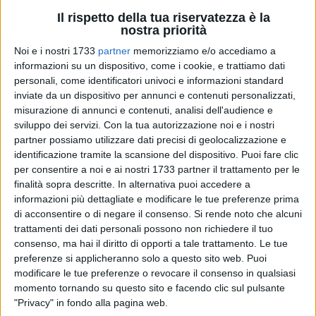
Il rispetto della tua riservatezza è la
nostra priorità
Noi e i nostri 1733
partner
memorizziamo e/o accediamo a
informazioni su un dispositivo, come i cookie, e trattiamo dati
39
personali, come identificatori univoci e informazioni standard
inviate da un dispositivo per annunci e contenuti personalizzati,
misurazione di annunci e contenuti, analisi dell'audience e
Si è svolto nella giornata di giovedì 25 marzo un incontro a
sviluppo dei servizi.
Con la tua autorizzazione noi e i nostri
Palazzo San Domenico tra il Sindaco di Bisceglie
partner possiamo utilizzare dati precisi di geolocalizzazione e
identificazione tramite la scansione del dispositivo. Puoi fare clic
Angelantonio Angarano e i componenti di una delegazione
per consentire a noi e ai nostri 1733 partner il trattamento per le
di Assolocali e Confcommercio.
finalità sopra descritte. In alternativa puoi accedere a
informazioni più dettagliate e modificare le tue preferenze prima
La riunione, secondo quanto reso noto dall'amministrazione
di acconsentire o di negare il consenso.
Si rende noto che alcuni
comunale, si è tenuta «in un clima collaborativo» e i
trattamenti dei dati personali possono non richiedere il tuo
rappresentanti dei gestori delle attività operanti nella
consenso, ma hai il diritto di opporti a tale trattamento. Le tue
ristorazione e nella somministrazione di alimenti e bevande
preferenze si applicheranno solo a questo sito web. Puoi
modificare le tue preferenze o revocare il consenso in qualsiasi
«hanno espresso preoccupazione per la tenuta del comparto
momento tornando su questo sito e facendo clic sul pulsante
complice il perdurare della crisi economica causata
"Privacy" in fondo alla pagina web.
dall'emergenza pandemica in corso. La delegazione di