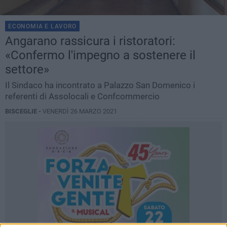
ECONOMIA E LAVORO
Angarano rassicura i ristoratori:
«Confermo l'impegno a sostenere il
settore»
Il Sindaco ha incontrato a Palazzo San Domenico i
referenti di Assolocali e Confcommercio
BISCEGLIE -
VENERDÌ 26 MARZO 2021