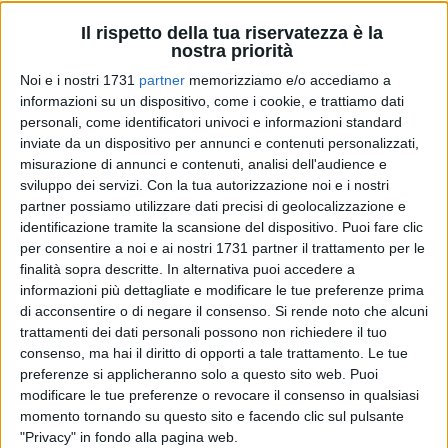
Il rispetto della tua riservatezza è la
nostra priorità
2
Noi e i nostri 1731
partner
memorizziamo e/o accediamo a
informazioni su un dispositivo, come i cookie, e trattiamo dati
personali, come identificatori univoci e informazioni standard
inviate da un dispositivo per annunci e contenuti personalizzati,
La Giunta regionale della Puglia ha dato il via libera al
misurazione di annunci e contenuti, analisi dell'audience e
riparto delle risorse destinate al finanziamento dei buoni
sviluppo dei servizi.
Con la tua autorizzazione noi e i nostri
educativi per minori da zero a tre anni, con l'obiettivo di
partner possiamo utilizzare dati precisi di geolocalizzazione e
fornire sostegno economico alle famiglie per l'accesso alle
identificazione tramite la scansione del dispositivo. Puoi fare clic
strutture educative della regione durante l'anno educativo
per consentire a noi e ai nostri 1731 partner il trattamento per le
finalità sopra descritte. In alternativa puoi accedere a
2023/2024.
informazioni più dettagliate e modificare le tue preferenze prima
di acconsentire o di negare il consenso.
Si rende noto che alcuni
I Comuni capofila degli Ambiti Territoriali Sociali e i Consorzi
trattamenti dei dati personali possono non richiedere il tuo
di Comuni, incaricati della gestione delle politiche sociali ed
consenso, ma hai il diritto di opporti a tale trattamento. Le tue
educative pubbliche, hanno potuto conoscere l'ammontare
preferenze si applicheranno solo a questo sito web. Puoi
delle risorse finanziarie loro assegnate a partire dal 18
modificare le tue preferenze o revocare il consenso in qualsiasi
settembre 2023, come soggetti beneficiari di questa
momento tornando su questo sito e facendo clic sul pulsante
"Privacy" in fondo alla pagina web.
iniziativa volta a promuovere l'accesso universale al sistema