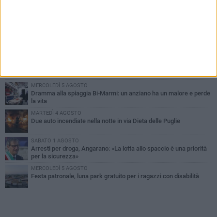
PIÙ LETTI QUESTA SETTIMANA
SABATO 1 AGOSTO
Contrasto allo spaccio di droga, due arresti dei carabinieri a
Bisceglie
MARTEDÌ 4 AGOSTO
Emergenza caldo, il Comune di Bisceglie attiva i "rifugi climatici"
MERCOLEDÌ 5 AGOSTO
Dramma alla spiaggia Bi-Marmi: un anziano ha un malore e perde
la vita
MARTEDÌ 4 AGOSTO
Due auto incendiate nella notte in via Dieta delle Puglie
SABATO 1 AGOSTO
Arresti per droga, Angarano: «La lotta allo spaccio è una priorità
per la sicurezza»
MERCOLEDÌ 5 AGOSTO
Festa patronale, luna park gratuito per i ragazzi con disabilità