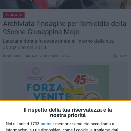
CRONACA
Archiviata l'indagine per l'omicidio della
93enne Giuseppina Mojo
L'anziana donna fu assassinata all'interno della sua
abitazione nel 2013
BISCEGLIE -
SABATO 2 DICEMBRE 2017
10.22
Il rispetto della tua riservatezza è la
nostra priorità
Noi e i nostri 1733
partner
memorizziamo e/o accediamo a
informazioni su un dispositivo, come i cookie, e trattiamo dati