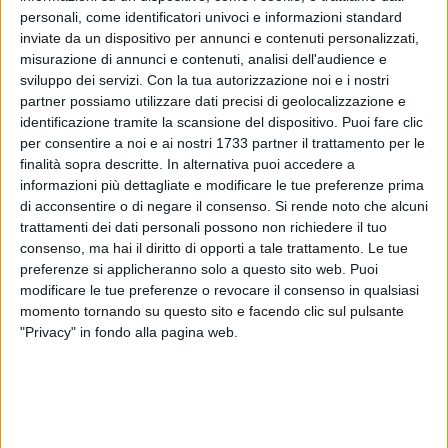
personali, come identificatori univoci e informazioni standard
inviate da un dispositivo per annunci e contenuti personalizzati,
misurazione di annunci e contenuti, analisi dell'audience e
38
sviluppo dei servizi.
Con la tua autorizzazione noi e i nostri
partner possiamo utilizzare dati precisi di geolocalizzazione e
identificazione tramite la scansione del dispositivo. Puoi fare clic
per consentire a noi e ai nostri 1733 partner il trattamento per le
Dalle tracce di Dna trovate tra le unghia del cadavere ed
finalità sopra descritte. In alternativa puoi accedere a
esaminate dal Ris di Roma non è stato possibile risalire agli
informazioni più dettagliate e modificare le tue preferenze prima
autori dell'
aggressione che costò la vita a Giuseppina Mojo,
di acconsentire o di negare il consenso.
Si rende noto che alcuni
93 anni,
uccisa nella sua abitazione di via Monte Sabotino il
trattamenti dei dati personali possono non richiedere il tuo
15 febbraio del 2013. Il caso è stato dunque archiviato dal
consenso, ma hai il diritto di opporti a tale trattamento. Le tue
Gip del Tribunale di Trani.
preferenze si applicheranno solo a questo sito web. Puoi
modificare le tue preferenze o revocare il consenso in qualsiasi
momento tornando su questo sito e facendo clic sul pulsante
L'anziana donna fu trovata morta dalla badante e dal figlio
"Privacy" in fondo alla pagina web.
all'interno della sua abitazione. Le indagini, coordinate dal
pubblico ministero Michele Ruggiero, accertarono che la
vittima fu picchiata ripetutamente alla testa, distesa sul letto
e immobilizzata alle mani e ai piedi con nastro adesivo.
Infine fu soffocata con un fazzoletto e una sciarpa alla