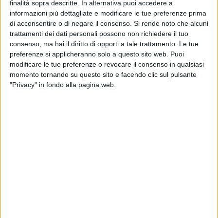
dello sconforto nell'assistere a comportamenti talmente
finalità sopra descritte. In alternativa puoi accedere a
informazioni più dettagliate e modificare le tue preferenze prima
insulsi da rendere superfluo qualsiasi commento.
di acconsentire o di negare il consenso.
Si rende noto che alcuni
trattamenti dei dati personali possono non richiedere il tuo
consenso, ma hai il diritto di opporti a tale trattamento. Le tue
preferenze si applicheranno solo a questo sito web. Puoi
modificare le tue preferenze o revocare il consenso in qualsiasi
momento tornando su questo sito e facendo clic sul pulsante
"Privacy" in fondo alla pagina web.
8 AGOSTO 2026