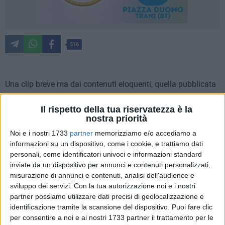
516
Una clip breve ma dai contenuti eloquenti, quella pubblicata
domenica mattina sulla pagina Facebook de "Popolo della
famiglia Bisceglie". L'area mercatale di via Vittorio Veneto,
Il rispetto della tua riservatezza è la
nostra priorità
freschissima d'inaugurazione, utilizzata dal conducente di
un'auto per evoluzioni alla guida delle quali si potrebbe fare
Noi e i nostri 1733
partner
memorizziamo e/o accediamo a
tranquillamente a meno: frenate, sgommate improvvise,
informazioni su un dispositivo, come i cookie, e trattiamo dati
personali, come identificatori univoci e informazioni standard
accelerazioni lungo quella che dovrebbe essere
inviate da un dispositivo per annunci e contenuti personalizzati,
esclusivamente una zona adibita al commercio ambulante.
misurazione di annunci e contenuti, analisi dell'audience e
Tutto rigorosamente in pieno giorno.
sviluppo dei servizi.
Con la tua autorizzazione noi e i nostri
partner possiamo utilizzare dati precisi di geolocalizzazione e
Inevitabile la riflessione sulla necessità dell'installazione di
identificazione tramite la scansione del dispositivo. Puoi fare clic
un proficuo sistema di videosorveglianza nell'area, al netto
per consentire a noi e ai nostri 1733 partner il trattamento per le