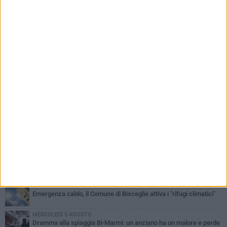
PIÙ LETTI QUESTA SETTIMANA
GIOVEDÌ 6 AGOSTO
Ragazzi biscegliesi diventano virali dopo un'esibizione
improvvisata in aeroporto a Roma-Fiumicino
MARTEDÌ 4 AGOSTO
Emergenza caldo, il Comune di Bisceglie attiva i "rifugi climatici"
MERCOLEDÌ 5 AGOSTO
Dramma alla spiaggia Bi-Marmi: un anziano ha un malore e perde