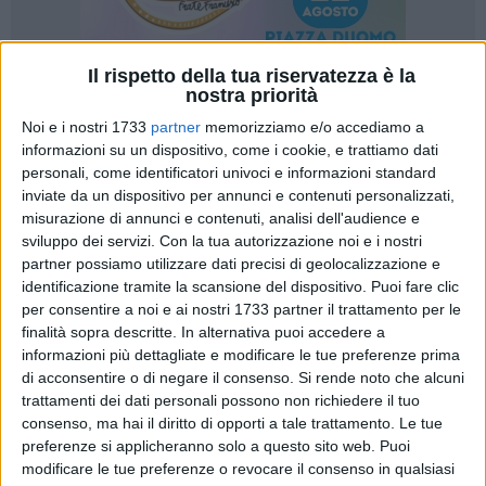
Il rispetto della tua riservatezza è la
nostra priorità
1
Noi e i nostri 1733
partner
memorizziamo e/o accediamo a
informazioni su un dispositivo, come i cookie, e trattiamo dati
personali, come identificatori univoci e informazioni standard
inviate da un dispositivo per annunci e contenuti personalizzati,
«Era un bando molto atteso dalla comunità dei ciechi e degli
misurazione di annunci e contenuti, analisi dell'audience e
ipovedenti pugliesi. Con questo avviso la Regione Puglia dà
sviluppo dei servizi.
Con la tua autorizzazione noi e i nostri
una risposta concreta all'inclusione sociale e lavorativa e ai
partner possiamo utilizzare dati precisi di geolocalizzazione e
fabbisogni formativi di queste persone. Il bando, che sarà
identificazione tramite la scansione del dispositivo. Puoi fare clic
pubblicato sul Bollettino ufficiale giovedì 19 maggio, prevede
per consentire a noi e ai nostri 1733 partner il trattamento per le
percorsi formativi per il conseguimento della qualifica di
finalità sopra descritte. In alternativa puoi accedere a
operatore per la gestione delle attività di centralinista
informazioni più dettagliate e modificare le tue preferenze prima
di acconsentire o di negare il consenso.
Si rende noto che alcuni
telefonico non vedente» ha fatto sapere l'assessore
trattamenti dei dati personali possono non richiedere il tuo
all'istruzione, alla formazione e al lavoro
Sebastiano Leo
.
consenso, ma hai il diritto di opporti a tale trattamento. Le tue
preferenze si applicheranno solo a questo sito web. Puoi
«Si tratta di un bando davvero importante ed è il risultato
modificare le tue preferenze o revocare il consenso in qualsiasi
della condivisione della sezione politiche e mercato del