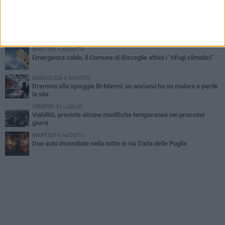
Contrasto allo spaccio di droga, due arresti dei carabinieri a
Bisceglie
VENERDÌ 31 LUGLIO
Torna l'appuntamento con la Pastasciutta antifascista a Bisceglie
MARTEDÌ 4 AGOSTO
Emergenza caldo, il Comune di Bisceglie attiva i "rifugi climatici"
MERCOLEDÌ 5 AGOSTO
Dramma alla spiaggia Bi-Marmi: un anziano ha un malore e perde
la vita
VENERDÌ 31 LUGLIO
Viabilità, previste alcune modifiche temporanee nei prossimi
giorni
MARTEDÌ 4 AGOSTO
Due auto incendiate nella notte in via Dieta delle Puglie