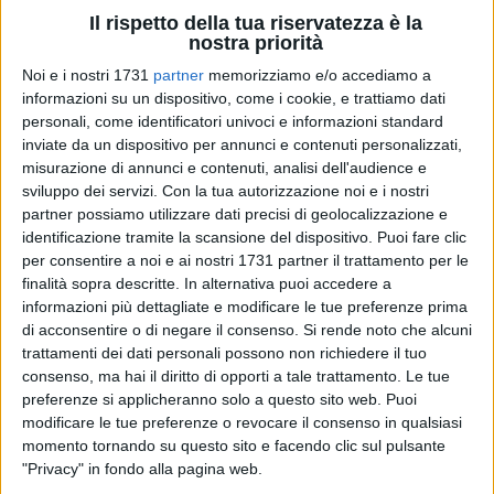
Il rispetto della tua riservatezza è la
nostra priorità
91
Noi e i nostri 1731
partner
memorizziamo e/o accediamo a
informazioni su un dispositivo, come i cookie, e trattiamo dati
personali, come identificatori univoci e informazioni standard
inviate da un dispositivo per annunci e contenuti personalizzati,
«Ma era proprio il caso che quest'anno l'amministrazione
misurazione di annunci e contenuti, analisi dell'audience e
comunale deliberasse di destinare 29mila euro di soldi
sviluppo dei servizi.
Con la tua autorizzazione noi e i nostri
pubblici per le luminarie natalizie o sarebbe stato opportuno
partner possiamo utilizzare dati precisi di geolocalizzazione e
identificazione tramite la scansione del dispositivo. Puoi fare clic
farne altro uso, considerato il periodo molto particolare a
per consentire a noi e ai nostri 1731 partner il trattamento per le
causa della pandemia che stiamo vivendo particolarmente
finalità sopra descritte. In alternativa puoi accedere a
anche a Bisceglie?» con questo interrogativo è intervenuto il
informazioni più dettagliate e modificare le tue preferenze prima
movimento politico
Bisceglie d'amare
.
di acconsentire o di negare il consenso.
Si rende noto che alcuni
trattamenti dei dati personali possono non richiedere il tuo
«Tutti noi, cittadini di buon senso, sappiamo che sarà un
consenso, ma hai il diritto di opporti a tale trattamento. Le tue
Natale "diverso" per i noti motivi di prevenzione del contagio,
preferenze si applicheranno solo a questo sito web. Puoi
modificare le tue preferenze o revocare il consenso in qualsiasi
a cui si deve aggiungere una situazione sociale ed
momento tornando su questo sito e facendo clic sul pulsante
economica molto precaria. A nostro modesto avviso poteva
"Privacy" in fondo alla pagina web.
essere una occasione di dare un segno di svolta anche