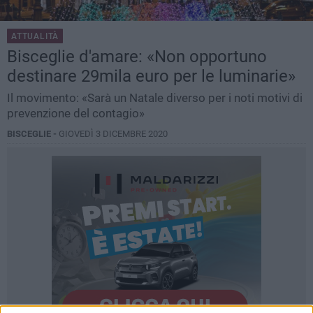
ATTUALITÀ
Bisceglie d'amare: «Non opportuno
destinare 29mila euro per le luminarie»
Il movimento: «Sarà un Natale diverso per i noti motivi di
prevenzione del contagio»
BISCEGLIE -
GIOVEDÌ 3 DICEMBRE 2020