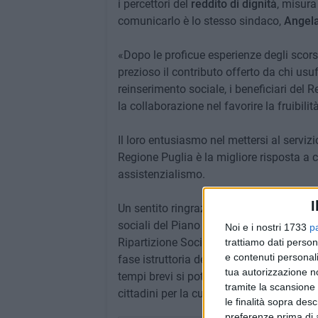
i percettori del
reddito di dignità
, misura
comunicarlo è lo stesso sindaco,
Angel
«Dopo le proficue esperienze degli scor
prezioso il contributo offerto da chi usufr
reinserimento sociale, i beneficiari del 
la collaborazione nel favorire la fruibilità
Il loro entusiasmo nel mettersi al servizi
Regione Puglia è la migliore risposta a 
assistenzialismo.
I
Un sentito ringraziamento va all'Ufficio d
sociali del Piano Povertà che, in sinergi
Noi e i nostri 1733
p
Ripartizione Socioculturale Andrea Fot
trattiamo dati person
e contenuti personali
fase istruttoria delle domande pervenut
tua autorizzazione no
tempi brevi si potesse tornare a sperime
tramite la scansione 
cittadini per la cura del bene comune».
le finalità sopra des
preferenze prima di 