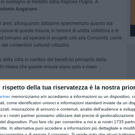
 di sostegno al Reddito della Regione Puglia. A
antonio Angarano
.
si anni, allorquando abbiamo sperimentato quanto sia
uisce di queste misure, in termini di utilità collettiva e di
Red tornano ad operare in progetti utili alla Comunità, come
 dei contenitori culturali cittadini.
o della città in cambio del beneficio percepito dalla
chi ritiene che queste misure siano solo e mero
l rispetto della tua riservatezza è la nostra prior
i Piano, al Dirigente Alessandro Attolico e alle assistenti
a con l'Assessorato Roberta Rigante e con il Dirigente della
artner
memorizziamo e/o accediamo a informazioni su un dispositivo, c
i, con abnegazione e competenza hanno condotto tutta la
ali, come identificatori univoci e informazioni standard inviate da un di
zzati, misurazione di annunci e contenuti, analisi dell'audience e svilupp
e e hanno lavorato agli adempimenti necessari perché in
i e i nostri partner possiamo utilizzare dati precisi di geolocalizzazione 
ntare queste forme virtuose di collaborazione con i
del dispositivo. Puoi fare clic per consentire a noi e ai nostri 1733 partn
critte. In alternativa puoi accedere a informazioni più dettagliate e modif
acconsentire o di negare il consenso.
Si rende noto che alcuni trattamen