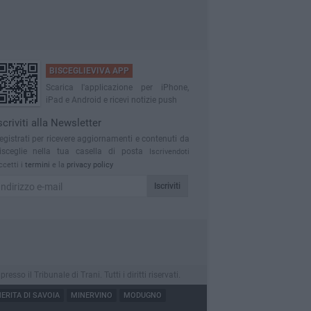
BISCEGLIEVIVA APP
Scarica l'applicazione per iPhone,
iPad e Android e ricevi notizie push
scriviti alla Newsletter
egistrati per ricevere aggiornamenti e contenuti da
isceglie nella tua casella di posta
Iscrivendoti
ccetti i
termini
e la
privacy policy
Iscriviti
o il Tribunale di Trani. Tutti i diritti riservati.
RITA DI SAVOIA
MINERVINO
MODUGNO