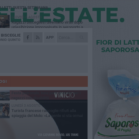
Ù LETTI QUESTA SETTIMANA
GIOVEDÌ 6 AGOSTO
Ragazzi biscegliesi diventano virali dopo
un'esibizione improvvisata in aeroporto a
ma-Fiumicino
A
BISCEGLIE
MARTEDÌ 4 AGOSTO
APP
Emergenza caldo, il Comune di Bisceglie
NIO QUINTO
attiva i "rifugi climatici"
MERCOLEDÌ 5 AGOSTO
Dramma alla spiaggia Bi-Marmi: un
anziano ha un malore e perde la vita
MARTEDÌ 4 AGOSTO
Due auto incendiate nella notte in via Dieta
delle Puglie
OGI
MERCOLEDÌ 5 AGOSTO
Festa patronale, luna park gratuito per i
ragazzi con disabilità
LUNEDÌ 3 AGOSTO
Turista francese raccoglie rifiuti alla
spiaggia del Molo: «La gente si sta ormai
ituando»