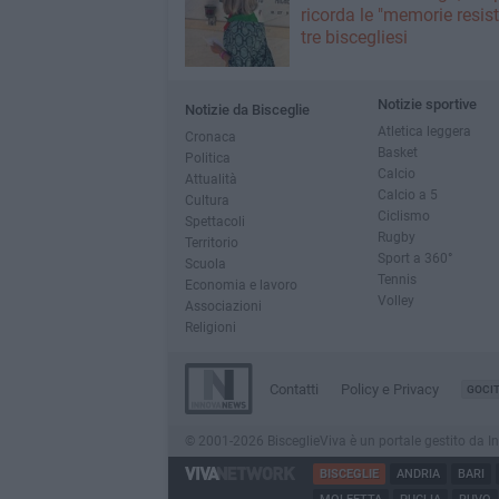
ricorda le "memorie resist
tre biscegliesi
Notizie sportive
Notizie da Bisceglie
Atletica leggera
Cronaca
Basket
Politica
Calcio
Attualità
Calcio a 5
Cultura
Ciclismo
Spettacoli
Rugby
Territorio
Sport a 360°
Scuola
Tennis
Economia e lavoro
Volley
Associazioni
Religioni
Contatti
Policy e Privacy
GOCI
© 2001-2026 BisceglieViva è un portale gestito da Inno
BISCEGLIE
ANDRIA
BARI