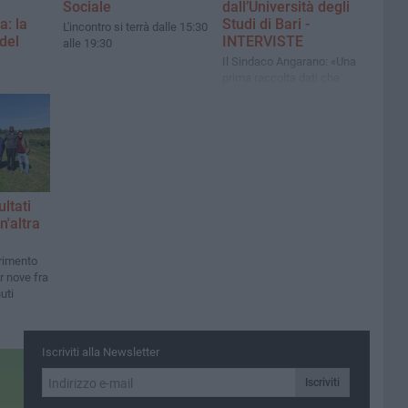
Sociale
dall’Università degli
a: la
Studi di Bari -
L'incontro si terrà dalle 15:30
del
INTERVISTE
alle 19:30
Il Sindaco Angarano: «Una
prima raccolta dati che
consentirà ai Servizi sociali
ultato
del Comune di effettuare
ostra
interventi sempre più
puntuali e mirati»
ultati
n'altra
erimento
r nove fra
uti
Iscriviti alla Newsletter
Iscriviti