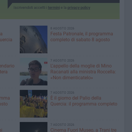
Iscrivendoti accetti i
termini
e la
privacy policy
8 AGOSTO 2026
ma
Festa Patronale, il programma
Quercia
completo di sabato 8 agosto
7 AGOSTO 2026
lendario
L'appello della moglie di Mino
tera
Racanati alla ministra Roccella:
«Non dimenticatelo»
7 AGOSTO 2026
ramma
È il giorno del Palio della
osto
Quercia: il programma completo
7 AGOSTO 2026
pi
Cinema Fuori Museo, a Trani tre