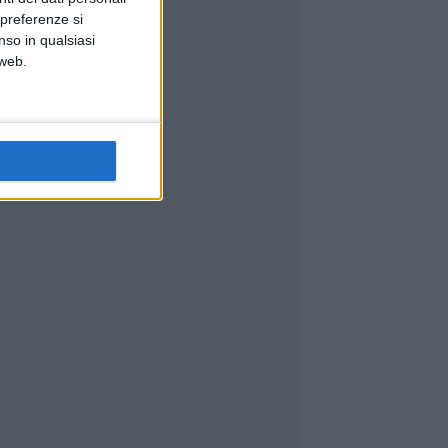
 preferenze si
nso in qualsiasi
 web.