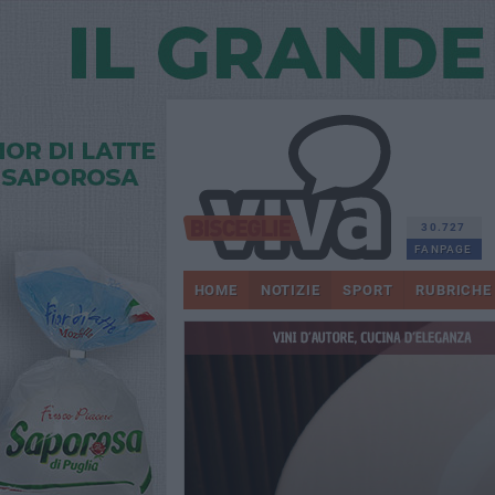
30.727
FANPAGE
HOME
NOTIZIE
SPORT
RUBRICHE