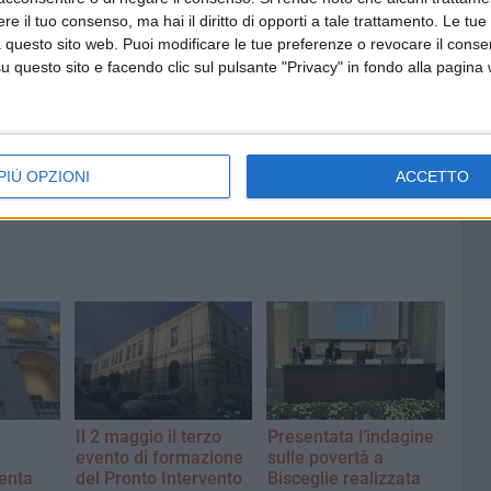
e il tuo consenso, ma hai il diritto di opporti a tale trattamento. Le tue
 questo sito web. Puoi modificare le tue preferenze o revocare il conse
questo sito e facendo clic sul pulsante "Privacy" in fondo alla pagina
8 AGOSTO 2026
fioso
Latitanti del clan Capriati
asolare
arrestati, le parole del colonnello
Massimiliano Galasso
PIÙ OPZIONI
ACCETTO
Il 2 maggio il terzo
Presentata l’indagine
evento di formazione
sulle povertà a
enta
del Pronto Intervento
Bisceglie realizzata