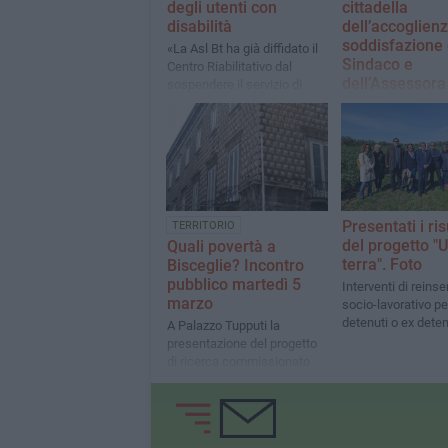
degli utenti con
cittadella
disabilità
dell’accoglienz
soddisfazione 
«La Asl Bt ha già diffidato il
Sindaco e
Centro Riabilitativo dal
dell’Assessora
sospendere il servizio di
trasporto, stiamo già
Angarano: «È un ris
lavorando per risolvere una
importante per la n
volta per tutte il problema
Città»
burocratico»
Presentati i ris
TERRITORIO
del progetto "U
Quali povertà a
terra". Foto
Bisceglie? Incontro
pubblico martedì 5
Interventi di reins
marzo
socio-lavorativo pe
detenuti o ex deten
A Palazzo Tupputi la
presentazione del progetto
di ricerca commissionato
dal Comune di Bisceglie
all’Università degli studi Al