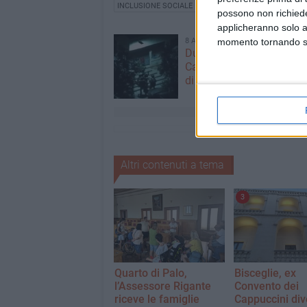
INCLUSIONE SOCIALE
possono non richieder
applicheranno solo a
momento tornando su 
8 AGOSTO 2026
Due latitanti del clan ma
Capriati arrestati in un c
di Bisceglie
Altri contenuti a tema
3
Quarto di Palo,
Bisceglie, ex
l’Assessore Rigante
Convento dei
riceve le famiglie
Cappuccini div