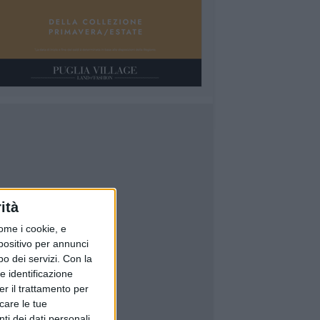
ità
ome i cookie, e
spositivo per annunci
o dei servizi.
Con la
e identificazione
er il trattamento per
icare le tue
ti dei dati personali