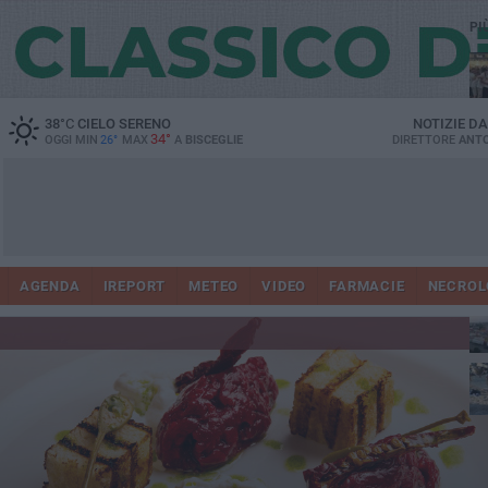
PI
Ro
38
°C
CIELO SERENO
NOTIZIE D
34°
OGGI MIN
26°
MAX
A
BISCEGLIE
DIRETTORE
ANTO
AGENDA
IREPORT
METEO
VIDEO
FARMACIE
NECROL
ab