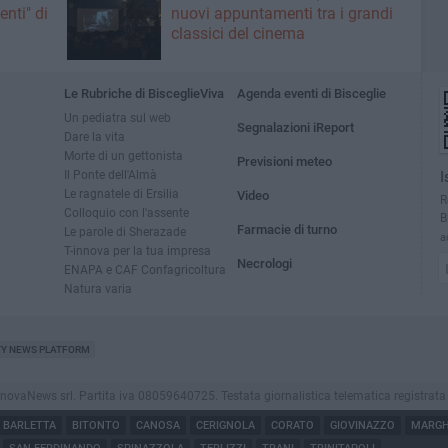
enti" di
nuovi appuntamenti tra i grandi
classici del cinema
Le Rubriche di BisceglieViva
Agenda eventi di Bisceglie
Un pediatra sul web
Segnalazioni iReport
Dare la vita
Morte di un gettonista
Previsioni meteo
Il Ponte dell'Almà
I
Le ragnatele di Ersilia
Video
R
Colloquio con l'assente
B
Farmacie di turno
Le parole di Sherazade
a
T-innova per la tua impresa
Necrologi
ENAPA e CAF Confagricoltura
Natura varia
TY NEWS PLATFORM
vaNews srl. Partita iva 08059640725. Testata giornalistica telematica registrata press
BARLETTA
BITONTO
CANOSA
CERIGNOLA
CORATO
GIOVINAZZO
MARGHE