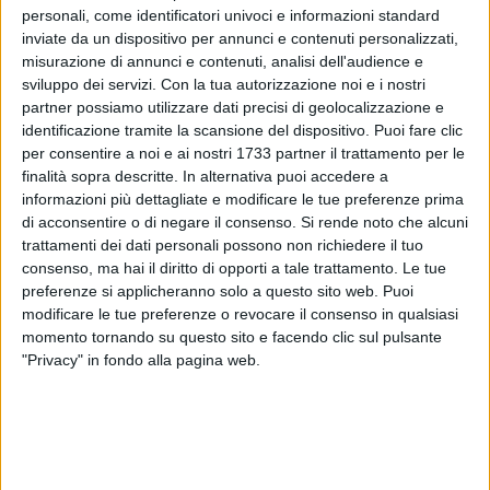
biscegliese e per alcuni di essi si è trattato di un debutto
personali, come identificatori univoci e informazioni standard
assoluto.
inviate da un dispositivo per annunci e contenuti personalizzati,
misurazione di annunci e contenuti, analisi dell'audience e
Cast
sviluppo dei servizi.
Con la tua autorizzazione noi e i nostri
partner possiamo utilizzare dati precisi di geolocalizzazione e
Alessia Caggianelli (Fata), Angela Musci (Coro), Angelica
identificazione tramite la scansione del dispositivo. Puoi fare clic
Uva (Puck), Anna Marino Squeo (Coro), Antonella Angione
per consentire a noi e ai nostri 1733 partner il trattamento per le
(Coro), Antonia Sasso (Coro), Antonio Quercia (Cotogna),
finalità sopra descritte. In alternativa puoi accedere a
Carmela Ricchiuti (Nasona), Chiara Valente (Coro), Cindy
informazioni più dettagliate e modificare le tue preferenze prima
Gjergji (Ermia), Cinzia Cocola (Coro), Cristina Musazzi
di acconsentire o di negare il consenso.
Si rende noto che alcuni
(Coro), Dalila Arcieri (Fata), Daniela Belsito (Coro), Emanuele
trattamenti dei dati personali possono non richiedere il tuo
Rosa (Flauto), Felice La Notte (Conforto), Giovanna Capurso
consenso, ma hai il diritto di opporti a tale trattamento. Le tue
preferenze si applicheranno solo a questo sito web. Puoi
(Coro), Girolamo Spagnoletti (Oberon), Giulia Ciccolella
modificare le tue preferenze o revocare il consenso in qualsiasi
(Filostrato), Giuseppe Dell'Olio (Lanca), Giusy Laluce (Coro),
momento tornando su questo sito e facendo clic sul pulsante
Grazia Di Molfetta (Coro), Isa Papagni (Titania), Laura
"Privacy" in fondo alla pagina web.
Amoruso (Ippolita), Lucia Favuzzi (Elena), Luigi Bombini
(Teseo), Marco Jacopo Montaruli (Demetrio), Mariella
Pasquale (Petronilla), Marta Ranieri (Coro), Michelangelo
Camero (Lisandro), Nicolò Caggianelli (Rocchetto), Pasqua
Di Reda (Coro), Pia Ferrante (Egea), Rebecca De Sario (Fata),