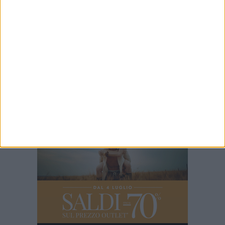
7 AGOSTO 2026
Promozione, Don Uva e Virtus Bisceglie nel
girone A: sarà ancora derby
7 AGOSTO 2026
Star Volley, il primo passo è la conferma di
Annalisa Mileno