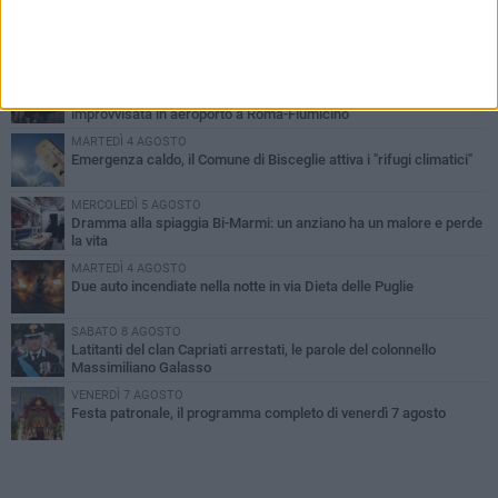
PIÙ LETTI QUESTA SETTIMANA
GIOVEDÌ 6 AGOSTO
Ragazzi biscegliesi diventano virali dopo un'esibizione
improvvisata in aeroporto a Roma-Fiumicino
MARTEDÌ 4 AGOSTO
Emergenza caldo, il Comune di Bisceglie attiva i "rifugi climatici"
MERCOLEDÌ 5 AGOSTO
Dramma alla spiaggia Bi-Marmi: un anziano ha un malore e perde
la vita
MARTEDÌ 4 AGOSTO
Due auto incendiate nella notte in via Dieta delle Puglie
SABATO 8 AGOSTO
Latitanti del clan Capriati arrestati, le parole del colonnello
Massimiliano Galasso
VENERDÌ 7 AGOSTO
Festa patronale, il programma completo di venerdì 7 agosto