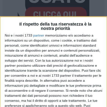
Il rispetto della tua riservatezza è la
nostra priorità
110
Noi e i nostri 1733
partner
memorizziamo e/o accediamo a
informazioni su un dispositivo, come i cookie, e trattiamo dati
personali, come identificatori univoci e informazioni standard
inviate da un dispositivo per annunci e contenuti personalizzati,
«Quanto avvenuto - e denunciato dagli organi di stampa – in
misurazione di annunci e contenuti, analisi dell'audience e
occasione del concerto di Achille Lauro all'Arena del Mare di
sviluppo dei servizi.
Con la tua autorizzazione noi e i nostri
Bisceglie rappresenta una sconfitta per l'amministrazione de
partner possiamo utilizzare dati precisi di geolocalizzazione e
"La Svolta", che ricade su tutta la città». Lo ha dichiarato l'ex
identificazione tramite la scansione del dispositivo. Puoi fare clic
per consentire a noi e ai nostri 1733 partner il trattamento per le
consigliere comunale
Marco Di Leo
, intervenendo sulla
finalità sopra descritte. In alternativa puoi accedere a
vicenda delle numerose rimostranze relative
informazioni più dettagliate e modificare le tue preferenze prima
all'appuntamento musicale organizzato da J Events
(link
di acconsentire o di negare il consenso.
Si rende noto che alcuni
all'articolo)
.
trattamenti dei dati personali possono non richiedere il tuo
consenso, ma hai il diritto di opporti a tale trattamento. Le tue
«Addirittura, ancora adesso continuo a chiedermi se i nostri
preferenze si applicheranno solo a questo sito web. Puoi