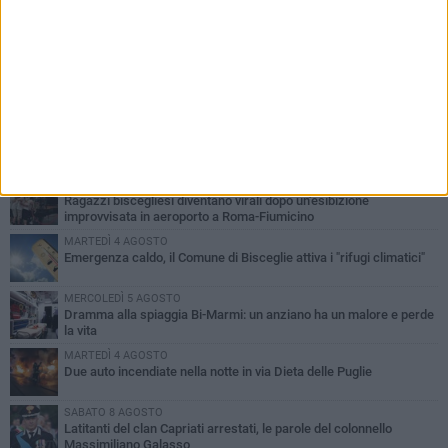
PIÙ LETTI QUESTA SETTIMANA
GIOVEDÌ 6 AGOSTO
Ragazzi biscegliesi diventano virali dopo un'esibizione
improvvisata in aeroporto a Roma-Fiumicino
MARTEDÌ 4 AGOSTO
Emergenza caldo, il Comune di Bisceglie attiva i "rifugi climatici"
MERCOLEDÌ 5 AGOSTO
Dramma alla spiaggia Bi-Marmi: un anziano ha un malore e perde
la vita
MARTEDÌ 4 AGOSTO
Due auto incendiate nella notte in via Dieta delle Puglie
SABATO 8 AGOSTO
Latitanti del clan Capriati arrestati, le parole del colonnello
Massimiliano Galasso