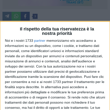
3
Il rispetto della tua riservatezza è la
nostra priorità
Si susseguono gli appuntamenti del ricco calendario
Noi e i nostri 1733
partner
memorizziamo e/o accediamo a
dell'edizione 2018-2019 di
Confabulare - Libri fuori dagli
informazioni su un dispositivo, come i cookie, e trattiamo dati
scaffali
, il progetto annuale attivo a
Ruvo di Puglia
dal 2012,
personali, come identificatori univoci e informazioni standard
dedicato ai giovani lettori dai 9 ai 17 anni. Fra gli eventi,
inviate da un dispositivo per annunci e contenuti personalizzati,
lunedì 11 marzo alle ore 17:00, l'iniziativa "Adotta l'autore a
misurazione di annunci e contenuti, analisi dell'audience e
scuola" al
liceo scientifico-linguistico-coreutico "Leonardo
sviluppo dei servizi.
Con la tua autorizzazione noi e i nostri
da Vinci" di Bisceglie
: il gruppo di lettura del biennio di
partner possiamo utilizzare dati precisi di geolocalizzazione e
scuola superiore incontrerà
Paola Zannoner
, autrice del libro
identificazione tramite la scansione del dispositivo. Puoi fare clic
per consentire a noi e ai nostri 1733 partner il trattamento per le
"L'Ultimo Faro" (DeA Planeta Libri).
finalità sopra descritte. In alternativa puoi accedere a
informazioni più dettagliate e modificare le tue preferenze prima
Avviati i lavori lo scorso 20 febbraio, anche il mese di marzo
di acconsentire o di negare il consenso.
Si rende noto che alcuni
prevede numerosi incontri con
ConfabularEventi
e con
trattamenti dei dati personali possono non richiedere il tuo
Adotta l'Autore a scuola,
due delle iniziative del progetto
consenso, ma hai il diritto di opporti a tale trattamento. Le tue