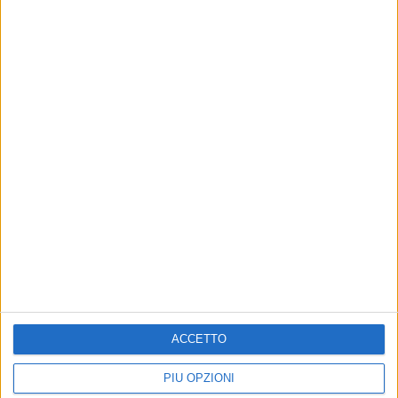
Altri contenuti a tema
ACCETTO
La Gioia è Blu: proclamata
ATTUALITÀ
vincitrice la 1ªD della
ETwinning, Bisceglie
Monterisi con la cartina
protagonista: successo per
PIÙ OPZIONI
"Mappandario"
il progetto internazionale