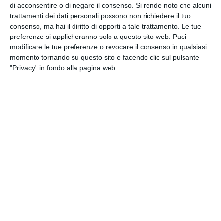
Trani, impiegati nell'assistenza degli alunni diversamente
di acconsentire o di negare il consenso.
Si rende noto che alcuni
trattamenti dei dati personali possono non richiedere il tuo
abili degli istituti scolastici della provincia Bat e dei comuni
consenso, ma hai il diritto di opporti a tale trattamento. Le tue
di Trani e Bisceglie, che lavorano con funzioni finanziate
preferenze si applicheranno solo a questo sito web. Puoi
dall'ente pubblico e appaltate a cooperative sociali.
modificare le tue preferenze o revocare il consenso in qualsiasi
momento tornando su questo sito e facendo clic sul pulsante
«Nonostante abbiano contratti a tempo determinato e alcuni
"Privacy" in fondo alla pagina web.
addirittura indeterminato, essi sono pagati solo per le ore di
lavoro che svolgono a favore degli alunni in carico. Per la
precisione: il capitolato di spesa della provincia prevede la
copertura dei primi tre giorni di assenza dell'alunno, mentre
al quarto il servizio per quell'alunno viene sospeso fino al
suo rientro; il servizio di assistenza specialistica comunale
prevede la copertura finanziaria solo della prima ora di
assenza dell'alunno.
In entrambi i casi, pertanto, le restanti ore non lavorate non
per colpa degli educatori, ma per assenza dell'alunno o
chiusura della scuola, non vengono pagate» hanno spiegato.
«Queste modalità di gestione impediscono di per sé