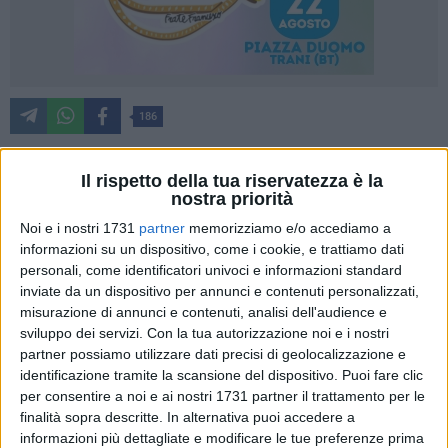
186
Il rispetto della tua riservatezza è la
Retribuire comunque educatori e assistenti degli alunni
nostra priorità
diversamente abili nelle scuole. È la richiesta avanzata dalla
Noi e i nostri 1731
partner
memorizziamo e/o accediamo a
sezione "Antonio Gramsci" di Bisceglie del Partito comunista
informazioni su un dispositivo, come i cookie, e trattiamo dati
italiano.
personali, come identificatori univoci e informazioni standard
inviate da un dispositivo per annunci e contenuti personalizzati,
misurazione di annunci e contenuti, analisi dell'audience e
«Tra i soggetti più colpiti dalle devastanti conseguenze della
sviluppo dei servizi.
Con la tua autorizzazione noi e i nostri
diffusione del Coronavirus, una categoria necessita il
partner possiamo utilizzare dati precisi di geolocalizzazione e
massimo del supporto da parte delle istituzioni locali che
identificazione tramite la scansione del dispositivo. Puoi fare clic
hanno diretta competenza su di essa» hanno sostenuto i
per consentire a noi e ai nostri 1731 partner il trattamento per le
comunisti, riferendosi agli educatori e agli assistenti alla
finalità sopra descritte. In alternativa puoi accedere a
comunicazione provinciali e dell'Ambito territoriale Bisceglie-
informazioni più dettagliate e modificare le tue preferenze prima