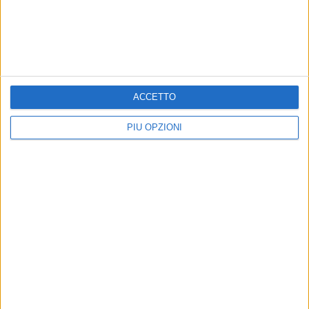
ACCETTO
Altri contenuti a tema
PIÙ OPZIONI
ATTUALITÀ
ATTUALITÀ
Covid, subito nuove regole
Covid, test rapidi in
per gestire i contagi: le
aeroporto per chi arriva
ultime
dalla Cina
Svolta sugli asintomatici: dopo
La Regione Puglia torna ad adottare