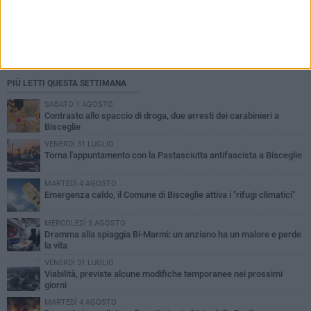
PIÙ LETTI QUESTA SETTIMANA
SABATO 1 AGOSTO
Contrasto allo spaccio di droga, due arresti dei carabinieri a
Bisceglie
VENERDÌ 31 LUGLIO
Torna l'appuntamento con la Pastasciutta antifascista a Bisceglie
MARTEDÌ 4 AGOSTO
Emergenza caldo, il Comune di Bisceglie attiva i "rifugi climatici"
MERCOLEDÌ 5 AGOSTO
Dramma alla spiaggia Bi-Marmi: un anziano ha un malore e perde
la vita
VENERDÌ 31 LUGLIO
Viabilità, previste alcune modifiche temporanee nei prossimi
giorni
MARTEDÌ 4 AGOSTO