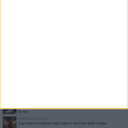
PIÙ LETTI QUESTA SETTIMANA
SABATO 1 AGOSTO
Contrasto allo spaccio di droga, due arresti dei carabinieri a
Bisceglie
MARTEDÌ 4 AGOSTO
Emergenza caldo, il Comune di Bisceglie attiva i "rifugi climatici"
MERCOLEDÌ 5 AGOSTO
Dramma alla spiaggia Bi-Marmi: un anziano ha un malore e perde
la vita
MARTEDÌ 4 AGOSTO
Due auto incendiate nella notte in via Dieta delle Puglie