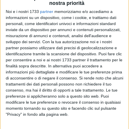
nostra priorità
Noi e i nostri 1733
partner
memorizziamo e/o accediamo a
informazioni su un dispositivo, come i cookie, e trattiamo dati
personali, come identificatori univoci e informazioni standard
31
inviate da un dispositivo per annunci e contenuti personalizzati,
misurazione di annunci e contenuti, analisi dell'audience e
sviluppo dei servizi.
Con la tua autorizzazione noi e i nostri
partner possiamo utilizzare dati precisi di geolocalizzazione e
Una mattinata all'insegna dello sport, dell'educazione e della
identificazione tramite la scansione del dispositivo. Puoi fare clic
solidarietà si è svolta oggi allo stadio "Gustavo Ventura",
per consentire a noi e ai nostri 1733 partner il trattamento per le
dove i bambini del Primo Circolo Didattico "Edmondo De
finalità sopra descritte. In alternativa puoi accedere a
Amicis" sono stati protagonisti della Corsa contro la Fame,
informazioni più dettagliate e modificare le tue preferenze prima
l'iniziativa promossa da Azione contro la Fame per
di acconsentire o di negare il consenso.
Si rende noto che alcuni
sensibilizzare i più giovani sul tema della malnutrizione nel
trattamenti dei dati personali possono non richiedere il tuo
consenso, ma hai il diritto di opporti a tale trattamento. Le tue
mondo.
preferenze si applicheranno solo a questo sito web. Puoi
modificare le tue preferenze o revocare il consenso in qualsiasi
Guidati da insegnanti e volontari, circa duecento alunni delle
momento tornando su questo sito e facendo clic sul pulsante
classi quarte e quinte hanno partecipato con entusiasmo
"Privacy" in fondo alla pagina web.
alla giornata, sostenuta anche dalle famiglie e dalla
comunità scolastica, raccogliendo fondi destinati a progetti