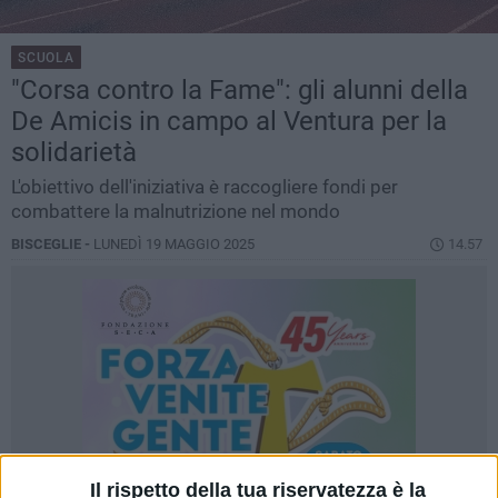
SCUOLA
"Corsa contro la Fame": gli alunni della
De Amicis in campo al Ventura per la
solidarietà
L'obiettivo dell'iniziativa è raccogliere fondi per
combattere la malnutrizione nel mondo
BISCEGLIE -
LUNEDÌ 19 MAGGIO 2025
14.57
Il rispetto della tua riservatezza è la