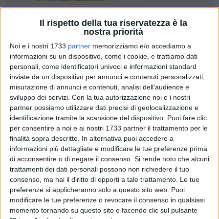
Il rispetto della tua riservatezza è la
20
A cura di
nostra priorità
VITO TROILO
Noi e i nostri 1733
partner
memorizziamo e/o accediamo a
informazioni su un dispositivo, come i cookie, e trattiamo dati
personali, come identificatori univoci e informazioni standard
La Regione Puglia ha diffuso il bollettino Covid aggiornato a
inviate da un dispositivo per annunci e contenuti personalizzati,
mercoledì 3 agosto 2022.
misurazione di annunci e contenuti, analisi dell'audience e
sviluppo dei servizi.
Con la tua autorizzazione noi e i nostri
Il totale di casi positivi registrati nelle singole
partner possiamo utilizzare dati precisi di geolocalizzazione e
Province pugliesi dall'inizio dell'emergenza
identificazione tramite la scansione del dispositivo. Puoi fare clic
per consentire a noi e ai nostri 1733 partner il trattamento per le
456473 Area Metropolitana di Bari
finalità sopra descritte. In alternativa puoi accedere a
285284 Provincia di Lecce
informazioni più dettagliate e modificare le tue preferenze prima
200559 Provincia di Foggia
di acconsentire o di negare il consenso.
Si rende noto che alcuni
191177 Provincia di Taranto
trattamenti dei dati personali possono non richiedere il tuo
132663 Provincia di Brindisi
consenso, ma hai il diritto di opporti a tale trattamento. Le tue
123310 Provincia Bat
preferenze si applicheranno solo a questo sito web. Puoi
modificare le tue preferenze o revocare il consenso in qualsiasi
13512 residenti fuori regione
momento tornando su questo sito e facendo clic sul pulsante
4720 provincia di residenza non nota