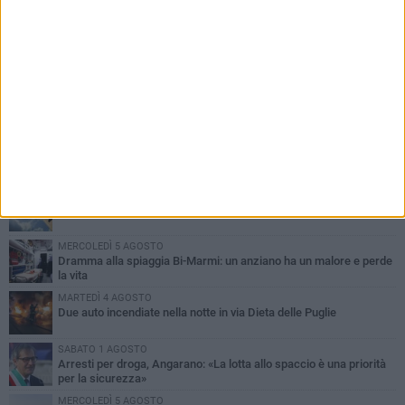
PIÙ LETTI QUESTA SETTIMANA
SABATO 1 AGOSTO
Contrasto allo spaccio di droga, due arresti dei carabinieri a
Bisceglie
MARTEDÌ 4 AGOSTO
Emergenza caldo, il Comune di Bisceglie attiva i "rifugi climatici"
MERCOLEDÌ 5 AGOSTO
Dramma alla spiaggia Bi-Marmi: un anziano ha un malore e perde
la vita
MARTEDÌ 4 AGOSTO
Due auto incendiate nella notte in via Dieta delle Puglie
SABATO 1 AGOSTO
Arresti per droga, Angarano: «La lotta allo spaccio è una priorità
per la sicurezza»
MERCOLEDÌ 5 AGOSTO