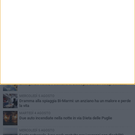
PIÙ LETTI QUESTA SETTIMANA
GIOVEDÌ 6 AGOSTO
Ragazzi biscegliesi diventano virali dopo un'esibizione
improvvisata in aeroporto a Roma-Fiumicino
MARTEDÌ 4 AGOSTO
Emergenza caldo, il Comune di Bisceglie attiva i "rifugi climatici"
MERCOLEDÌ 5 AGOSTO
Dramma alla spiaggia Bi-Marmi: un anziano ha un malore e perde
la vita
MARTEDÌ 4 AGOSTO
Due auto incendiate nella notte in via Dieta delle Puglie
MERCOLEDÌ 5 AGOSTO