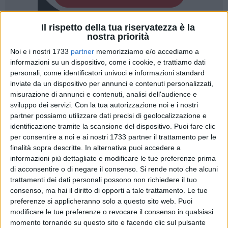
Il rispetto della tua riservatezza è la
5
A cura di
nostra priorità
VITO TROILO
Noi e i nostri 1733
partner
memorizziamo e/o accediamo a
informazioni su un dispositivo, come i cookie, e trattiamo dati
personali, come identificatori univoci e informazioni standard
La Regione Puglia ha diffuso il bollettino Covid aggiornato a
inviate da un dispositivo per annunci e contenuti personalizzati,
sabato 16 luglio 2022.
misurazione di annunci e contenuti, analisi dell'audience e
sviluppo dei servizi.
Con la tua autorizzazione noi e i nostri
partner possiamo utilizzare dati precisi di geolocalizzazione e
Il totale di casi positivi registrati nelle singole
identificazione tramite la scansione del dispositivo. Puoi fare clic
Province pugliesi dall'inizio dell'emergenza
per consentire a noi e ai nostri 1733 partner il trattamento per le
432591 Area Metropolitana di Bari
finalità sopra descritte. In alternativa puoi accedere a
informazioni più dettagliate e modificare le tue preferenze prima
267769 Provincia di Lecce
di acconsentire o di negare il consenso.
Si rende noto che alcuni
191034 Provincia di Foggia
trattamenti dei dati personali possono non richiedere il tuo
178168 Provincia di Taranto
consenso, ma hai il diritto di opporti a tale trattamento. Le tue
124842 Provincia di Brindisi
preferenze si applicheranno solo a questo sito web. Puoi
117041 Provincia Bat
modificare le tue preferenze o revocare il consenso in qualsiasi
11622 residenti fuori regione
momento tornando su questo sito e facendo clic sul pulsante