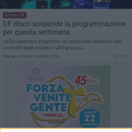
ATTUALITÀ
DF disco sospende la programmazione
per questa settimana
«Alla riapertura attueremo un protocollo sanitario con
controlli degli avventori all'ingresso»
ITALIA -
GIOVEDÌ 5 MARZO 2020
21.11