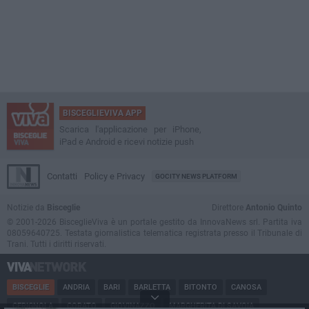
BISCEGLIEVIVA APP
Scarica l'applicazione per iPhone,
iPad e Android e ricevi notizie push
Contatti
Policy e Privacy
GOCITY NEWS PLATFORM
Notizie da
Bisceglie
Direttore
Antonio Quinto
© 2001-2026 BisceglieViva è un portale gestito da InnovaNews srl. Partita iva
08059640725. Testata giornalistica telematica registrata presso il Tribunale di
Trani. Tutti i diritti riservati.
BISCEGLIE
ANDRIA
BARI
BARLETTA
BITONTO
CANOSA
CERIGNOLA
CORATO
GIOVINAZZO
MARGHERITA DI SAVOIA