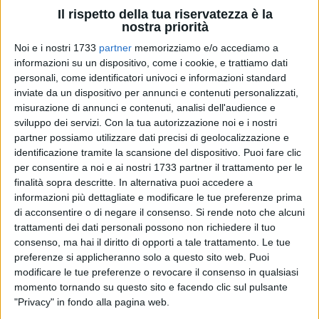
Il rispetto della tua riservatezza è la
nostra priorità
Noi e i nostri 1733
partner
memorizziamo e/o accediamo a
829
A cura di
VITO TROILO
informazioni su un dispositivo, come i cookie, e trattiamo dati
personali, come identificatori univoci e informazioni standard
inviate da un dispositivo per annunci e contenuti personalizzati,
misurazione di annunci e contenuti, analisi dell'audience e
La discoteca DF di Bisceglie resterà chiusa per questo
sviluppo dei servizi.
Con la tua autorizzazione noi e i nostri
weekend. La decisione, maturata nelle ultime ore, è stata
partner possiamo utilizzare dati precisi di geolocalizzazione e
presa dall'imprenditore molfettese Roberto Maggialetti,
identificazione tramite la scansione del dispositivo. Puoi fare clic
grazie all'impegno del quale la struttura di viale Ponte Lama
per consentire a noi e ai nostri 1733 partner il trattamento per le
finalità sopra descritte. In alternativa puoi accedere a
è tornata attiva col partecipatissimo evento di inaugurazione
informazioni più dettagliate e modificare le tue preferenze prima
dello scorso 22 febbraio.
di acconsentire o di negare il consenso.
Si rende noto che alcuni
trattamenti dei dati personali possono non richiedere il tuo
SPETTACOLI
consenso, ma hai il diritto di opporti a tale trattamento. Le tue
DF disco parte col botto: bagno di folla
all'inaugurazione
preferenze si applicheranno solo a questo sito web. Puoi
modificare le tue preferenze o revocare il consenso in qualsiasi
momento tornando su questo sito e facendo clic sul pulsante
SPETTACOLI
"Privacy" in fondo alla pagina web.
Sabato notte parte l'avventura targata DF