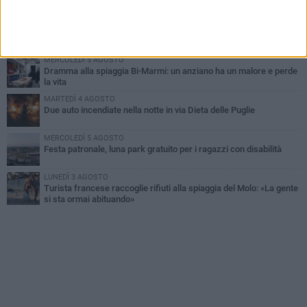
improvvisata in aeroporto a Roma-Fiumicino
MARTEDÌ 4 AGOSTO
Emergenza caldo, il Comune di Bisceglie attiva i "rifugi climatici"
MERCOLEDÌ 5 AGOSTO
Dramma alla spiaggia Bi-Marmi: un anziano ha un malore e perde
la vita
MARTEDÌ 4 AGOSTO
Due auto incendiate nella notte in via Dieta delle Puglie
MERCOLEDÌ 5 AGOSTO
Festa patronale, luna park gratuito per i ragazzi con disabilità
LUNEDÌ 3 AGOSTO
Turista francese raccoglie rifiuti alla spiaggia del Molo: «La gente
si sta ormai abituando»